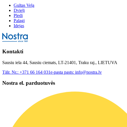
Gultas Veļa
Dvieļi
Pledi
Palagi
Idejas
Kontakti
Sausiu iela 44, Sausiu ciemats, LT-21401, Traku raj., LIETUVA
Tālr. Nr.:
+371 66 164 031
e-pasta pasts:
info@nostra.lv
Nostra el. parduotuvės