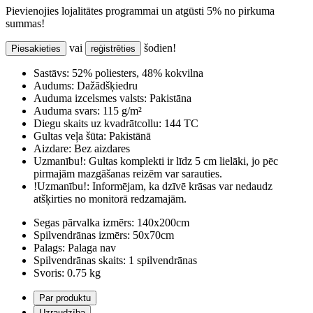
Pievienojies lojalitātes programmai un atgūsti 5% no pirkuma
summas!
vai
šodien!
Piesakieties
reģistrēties
Sastāvs:
52% poliesters, 48% kokvilna
Audums:
Dažādšķiedru
Auduma izcelsmes valsts:
Pakistāna
Auduma svars:
115 g/m²
Diegu skaits uz kvadrātcollu:
144 TC
Gultas veļa šūta:
Pakistānā
Aizdare:
Bez aizdares
Uzmanību!:
Gultas komplekti ir līdz 5 cm lielāki, jo pēc
pirmajām mazgāšanas reizēm var sarauties.
!Uzmanību!:
Informējam, ka dzīvē krāsas var nedaudz
atšķirties no monitorā redzamajām.
Segas pārvalka izmērs:
140x200cm
Spilvendrānas izmērs:
50x70cm
Palags:
Palaga nav
Spilvendrānas skaits:
1 spilvendrānas
Svoris:
0.75 kg
Par produktu
Uzraudzība