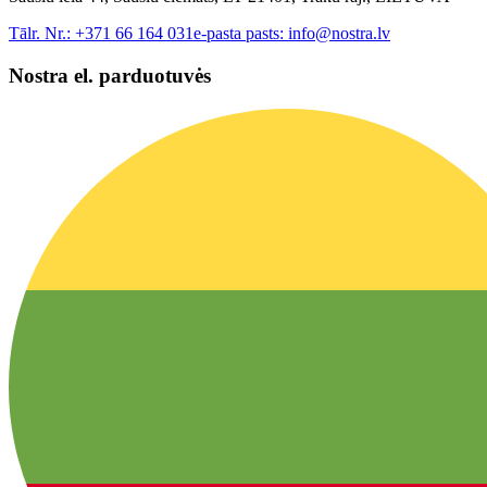
Tālr. Nr.:
+371 66 164 031
e-pasta pasts:
info@nostra.lv
Nostra el. parduotuvės