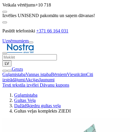
Veikala vērtējums
+10 718
Izvēlies UNISEND pakomātu un saņem dāvanas!
Pasūtīt telefoniski
+371 66 164 031
Uzņēmumiem
LV
Grozs
Guļamistaba
Vannas istaba
Bērniem
Viesnīcām
Citi
izstrādājumi
Akcijas
Jaunumi
Testi tekstila izvēlei
Dāvanu kupons
Guļamistaba
Gultas Veļa
Dažādšķiedru gultas veļa
Gultas veļas komplekts ZIEDI