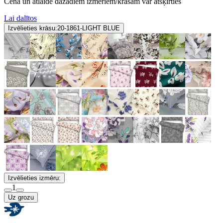
Cena un atlaide dažādiem izmēriem/krāsām var atšķirties
Lai dalītos
Izvēlieties krāsu:
20-1861-LIGHT BLUE
Izvēlieties izmēru:
1
Uz grozu