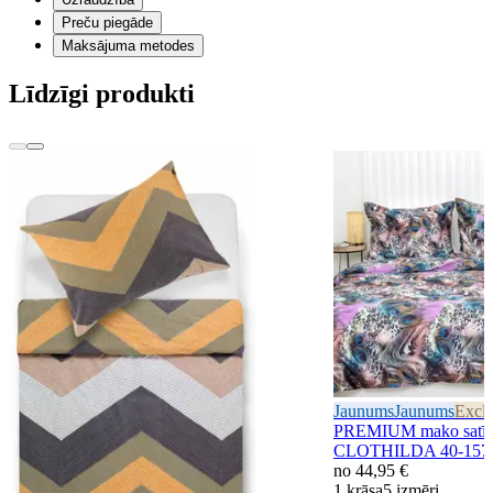
Preču piegāde
Maksājuma metodes
Līdzīgi produkti
Jaunums
Jaunums
Exclu
PREMIUM mako satīna
CLOTHILDA 40-157
no
44,95 €
1 krāsa
5 izmēri