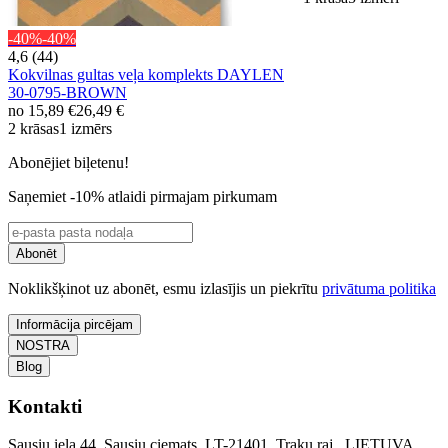
-40%
-40%
4,6 (44)
Kokvilnas gultas veļa komplekts DAYLEN
30-0795-BROWN
no
15,89 €
26,49 €
2 krāsas
1 izmērs
Abonējiet biļetenu!
Saņemiet -10% atlaidi pirmajam pirkumam
Abonēt
Noklikšķinot uz abonēt, esmu izlasījis un piekrītu
privātuma politika
Informācija pircējam
NOSTRA
Blog
Kontakti
Sausiu iela 44, Sausiu ciemats, LT-21401, Traku raj., LIETUVA