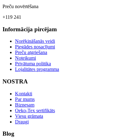
Preču novērtēšana
+119 241
Informācija pircējam
Norēķināšanās veidi
Piegādes nosacījumi
Preču atgriešana
Noteikumi
Privātuma politika
Lojalitātes programma
NOSTRA
Kontakti
Par mums
Biznesam
Oeko-Tex sertifikāts
Viesu grāmata
Draugi
Blog