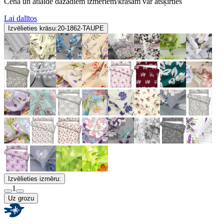
Cena un atlaide dažādiem izmēriem/krāsām var atšķirties
Lai dalītos
Izvēlieties krāsu:
20-1862-TAUPE
Izvēlieties izmēru:
1
Uz grozu