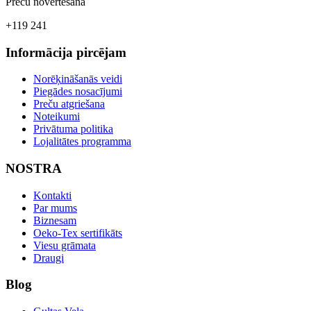
Preču novērtēšana
+119 241
Informācija pircējam
Norēķināšanās veidi
Piegādes nosacījumi
Preču atgriešana
Noteikumi
Privātuma politika
Lojalitātes programma
NOSTRA
Kontakti
Par mums
Biznesam
Oeko-Tex sertifikāts
Viesu grāmata
Draugi
Blog