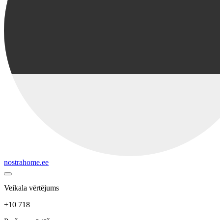
nostrahome.ee
Veikala vērtējums
+10 718