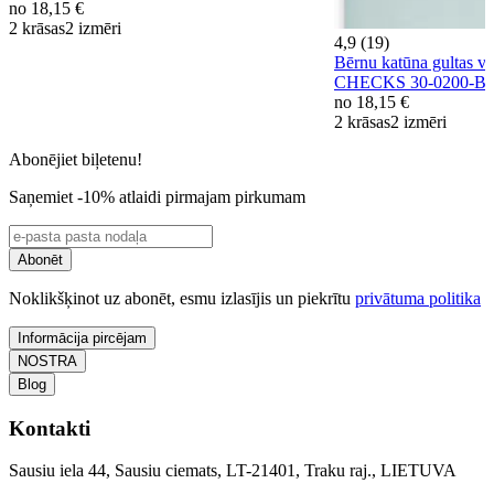
no
18,15 €
2 krāsas
2 izmēri
4,9 (19)
Bērnu katūna gultas 
CHECKS 30-0200-B
no
18,15 €
2 krāsas
2 izmēri
Abonējiet biļetenu!
Saņemiet -10% atlaidi pirmajam pirkumam
Abonēt
Noklikšķinot uz abonēt, esmu izlasījis un piekrītu
privātuma politika
Informācija pircējam
NOSTRA
Blog
Kontakti
Sausiu iela 44, Sausiu ciemats, LT-21401, Traku raj., LIETUVA