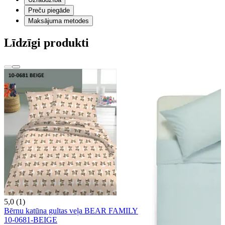
Preču piegāde
Maksājuma metodes
Līdzīgi produkti
5,0 (1)
Bērnu katūna gultas veļa BEAR FAMILY
10-0681-BEIGE