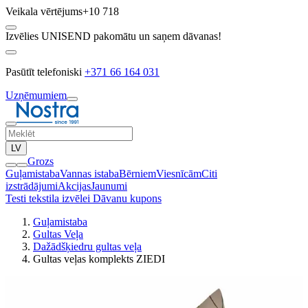
Veikala vērtējums
+10 718
Izvēlies UNISEND pakomātu un saņem dāvanas!
Pasūtīt telefoniski
+371 66 164 031
Uzņēmumiem
LV
Grozs
Guļamistaba
Vannas istaba
Bērniem
Viesnīcām
Citi
izstrādājumi
Akcijas
Jaunumi
Testi tekstila izvēlei
Dāvanu kupons
Guļamistaba
Gultas Veļa
Dažādšķiedru gultas veļa
Gultas veļas komplekts ZIEDI