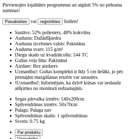
Pievienojies lojalitātes programmai un atgūsti 5% no pirkuma
summas!
vai
šodien!
Piesakieties
reģistrēties
Sastāvs:
52% poliesters, 48% kokvilna
Audums:
Dažādšķiedru
Auduma izcelsmes valsts:
Pakistāna
Auduma svars:
115 g/m²
Diegu skaits uz kvadrātcollu:
144 TC
Gultas veļa šūta:
Pakistānā
Aizdare:
Bez aizdares
Uzmanību!:
Gultas komplekti ir līdz 5 cm lielāki, jo pēc
pirmajām mazgāšanas reizēm var sarauties.
!Uzmanību!:
Informējam, ka dzīvē krāsas var nedaudz
atšķirties no monitorā redzamajām.
Segas pārvalka izmērs:
140x200cm
Spilvendrānas izmērs:
50x70cm
Palags:
Palaga nav
Spilvendrānas skaits:
1 spilvendrānas
Svoris:
0.75 kg
Par produktu
Uzraudzība