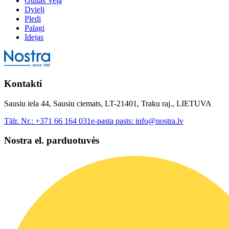
Gultas Veļa
Dvieļi
Pledi
Palagi
Idejas
Kontakti
Sausiu iela 44, Sausiu ciemats, LT-21401, Traku raj., LIETUVA
Tālr. Nr.:
+371 66 164 031
e-pasta pasts:
info@nostra.lv
Nostra el. parduotuvės