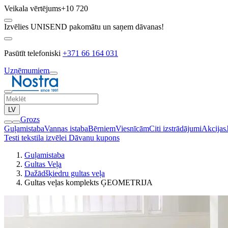
Veikala vērtējums
+10 720
Izvēlies UNISEND pakomātu un saņem dāvanas!
Pasūtīt telefoniski
+371 66 164 031
Uzņēmumiem
LV
Grozs
Guļamistaba
Vannas istaba
Bērniem
Viesnīcām
Citi izstrādājumi
Akcijas
Testi tekstila izvēlei
Dāvanu kupons
Guļamistaba
Gultas Veļa
Dažādšķiedru gultas veļa
Gultas veļas komplekts ĢEOMETRIJA