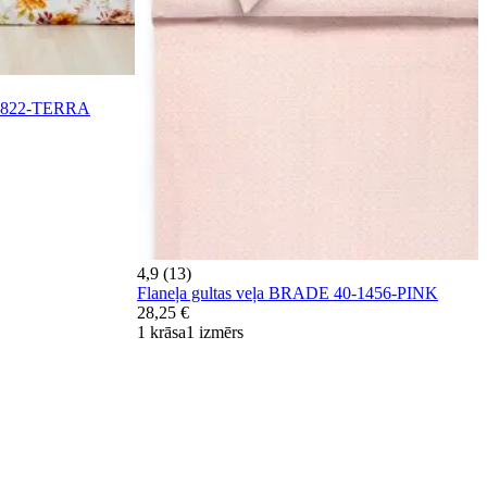
-1822-TERRA
4,9 (13)
Flaneļa gultas veļa BRADE 40-1456-PINK
28,25 €
1 krāsa
1 izmērs