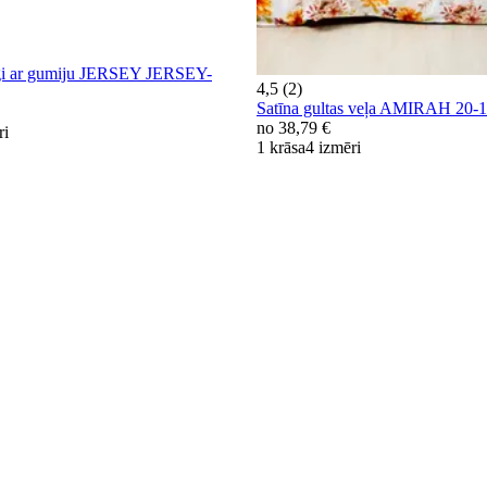
agi ar gumiju JERSEY JERSEY-
4,5 (2)
Satīna gultas veļa AMIRAH 20
no
38,79 €
ri
1 krāsa
4 izmēri