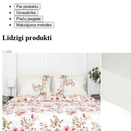
Par produktu
Uzraudzība
Preču piegāde
Maksājuma metodes
Līdzīgi produkti