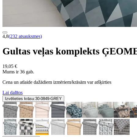
4,8
(232 atsauksmes)
Gultas veļas komplekts ĢEO
19,05 €
Mums ir 36 gab.
Cena un atlaide dažādiem izmēriem/krāsām var atšķirties
Lai dalītos
Izvēlieties krāsu:
30-0849-GREY