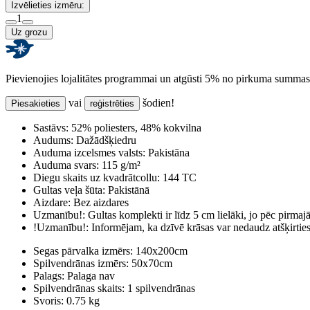
Izvēlieties izmēru:
1
Uz grozu
Pievienojies lojalitātes programmai un atgūsti 5% no pirkuma summas
vai
šodien!
Piesakieties
reģistrēties
Sastāvs:
52% poliesters, 48% kokvilna
Audums:
Dažādšķiedru
Auduma izcelsmes valsts:
Pakistāna
Auduma svars:
115 g/m²
Diegu skaits uz kvadrātcollu:
144 TC
Gultas veļa šūta:
Pakistānā
Aizdare:
Bez aizdares
Uzmanību!:
Gultas komplekti ir līdz 5 cm lielāki, jo pēc pirma
!Uzmanību!:
Informējam, ka dzīvē krāsas var nedaudz atšķirti
Segas pārvalka izmērs:
140x200cm
Spilvendrānas izmērs:
50x70cm
Palags:
Palaga nav
Spilvendrānas skaits:
1 spilvendrānas
Svoris:
0.75 kg