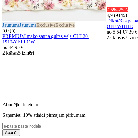
-25%
-25%
4,9 (9145)
Trikotāžas pal
Jaunums
Jaunums
Exclusive
Exclusive
OFF WHITE
5,0 (5)
no
5,54 €
7,39 €
PREMIUM mako satīna gultas veļa CHI 20-
22 krāsas
7 izmē
1919-YELLOW
no
44,95 €
2 krāsas
5 izmēri
Abonējiet biļetenu!
Saņemiet -10% atlaidi pirmajam pirkumam
Abonēt