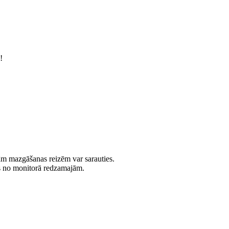
!
jām mazgāšanas reizēm var sarauties.
es no monitorā redzamajām.