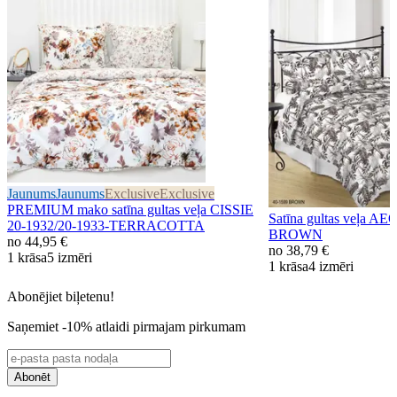
Jaunums
Jaunums
Exclusive
Exclusive
PREMIUM mako satīna gultas veļa CISSIE
Satīna gultas veļa A
20-1932/20-1933-TERRACOTTA
BROWN
no
44,95 €
no
38,79 €
1 krāsa
5 izmēri
1 krāsa
4 izmēri
Abonējiet biļetenu!
Saņemiet -10% atlaidi pirmajam pirkumam
Abonēt