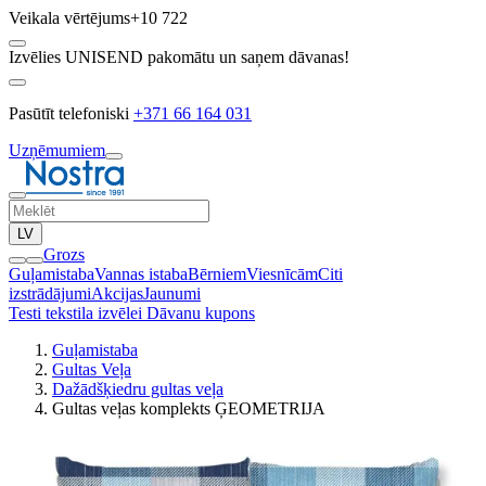
Veikala vērtējums
+10 722
Izvēlies UNISEND pakomātu un saņem dāvanas!
Pasūtīt telefoniski
+371 66 164 031
Uzņēmumiem
LV
Grozs
Guļamistaba
Vannas istaba
Bērniem
Viesnīcām
Citi
izstrādājumi
Akcijas
Jaunumi
Testi tekstila izvēlei
Dāvanu kupons
Guļamistaba
Gultas Veļa
Dažādšķiedru gultas veļa
Gultas veļas komplekts ĢEOMETRIJA