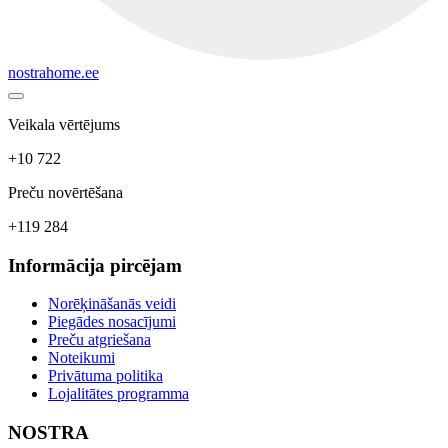
nostrahome.ee
Veikala vērtējums
+10 722
Preču novērtēšana
+119 284
Informācija pircējam
Norēķināšanās veidi
Piegādes nosacījumi
Preču atgriešana
Noteikumi
Privātuma politika
Lojalitātes programma
NOSTRA