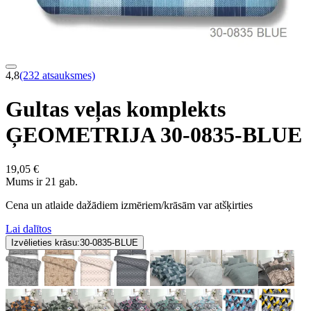
4,8
(232 atsauksmes)
Gultas veļas komplekts
ĢEOMETRIJA 30-0835-BLUE
19,05 €
Mums ir 21 gab.
Cena un atlaide dažādiem izmēriem/krāsām var atšķirties
Lai dalītos
Izvēlieties krāsu:
30-0835-BLUE