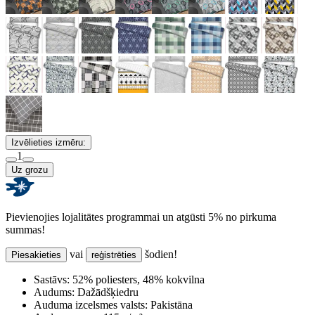
Izvēlieties izmēru:
1
Uz grozu
Pievienojies lojalitātes programmai un atgūsti 5% no pirkuma
summas!
vai
šodien!
Piesakieties
reģistrēties
Sastāvs:
52% poliesters, 48% kokvilna
Audums:
Dažādšķiedru
Auduma izcelsmes valsts:
Pakistāna