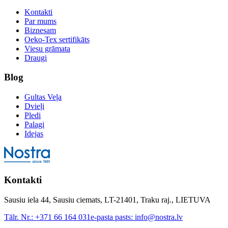
Kontakti
Par mums
Biznesam
Oeko-Tex sertifikāts
Viesu grāmata
Draugi
Blog
Gultas Veļa
Dvieļi
Pledi
Palagi
Idejas
Kontakti
Sausiu iela 44, Sausiu ciemats, LT-21401, Traku raj., LIETUVA
Tālr. Nr.:
+371 66 164 031
e-pasta pasts:
info@nostra.lv