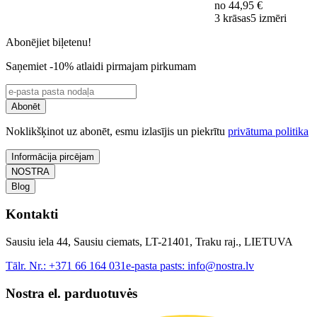
no
44,95 €
3 krāsas
5 izmēri
Abonējiet biļetenu!
Saņemiet -10% atlaidi pirmajam pirkumam
Abonēt
Noklikšķinot uz abonēt, esmu izlasījis un piekrītu
privātuma politika
Informācija pircējam
NOSTRA
Blog
Kontakti
Sausiu iela 44, Sausiu ciemats, LT-21401, Traku raj., LIETUVA
Tālr. Nr.:
+371 66 164 031
e-pasta pasts:
info@nostra.lv
Nostra el. parduotuvės