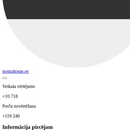
nostrahome.ee
Veikala vērtējums
+10 718
Preču novērtēšana
+119 240
Informācija pircējam