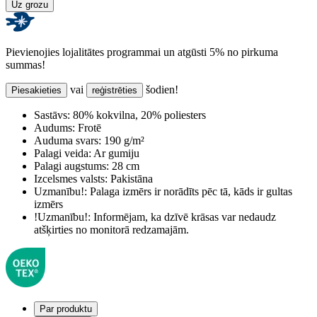
Uz grozu
Pievienojies lojalitātes programmai un atgūsti 5% no pirkuma
summas!
vai
šodien!
Piesakieties
reģistrēties
Sastāvs:
80% kokvilna, 20% poliesters
Audums:
Frotē
Auduma svars:
190 g/m²
Palagi veida:
Ar gumiju
Palagi augstums:
28 cm
Izcelsmes valsts:
Pakistāna
Uzmanību!:
Palaga izmērs ir norādīts pēc tā, kāds ir gultas
izmērs
!Uzmanību!:
Informējam, ka dzīvē krāsas var nedaudz
atšķirties no monitorā redzamajām.
Par produktu