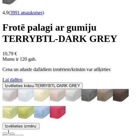
4,9
(3991 atsauksmes)
Frotē palagi ar gumiju
TERRYBTL-DARK GREY
10,79 €
Mums ir 120 gab.
Cena un atlaide dažādiem izmēriem/krāsām var atšķirties
Lai dalītos
Izvēlieties krāsu:
TERRYBTL-DARK GREY
Izvēlieties izmēru:
1