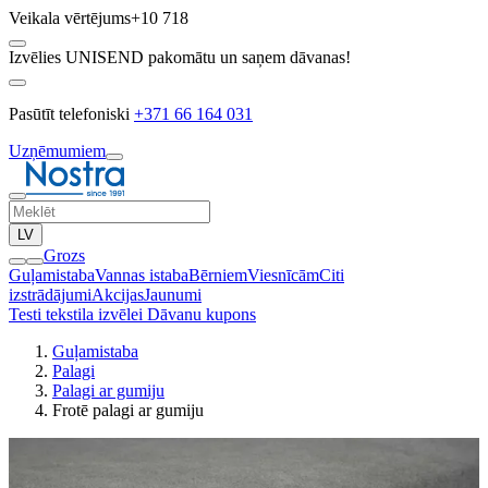
Veikala vērtējums
+10 718
Izvēlies UNISEND pakomātu un saņem dāvanas!
Pasūtīt telefoniski
+371 66 164 031
Uzņēmumiem
LV
Grozs
Guļamistaba
Vannas istaba
Bērniem
Viesnīcām
Citi
izstrādājumi
Akcijas
Jaunumi
Testi tekstila izvēlei
Dāvanu kupons
Guļamistaba
Palagi
Palagi ar gumiju
Frotē palagi ar gumiju