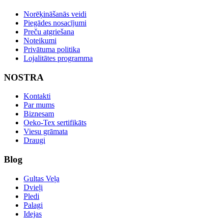
Norēķināšanās veidi
Piegādes nosacījumi
Preču atgriešana
Noteikumi
Privātuma politika
Lojalitātes programma
NOSTRA
Kontakti
Par mums
Biznesam
Oeko-Tex sertifikāts
Viesu grāmata
Draugi
Blog
Gultas Veļa
Dvieļi
Pledi
Palagi
Idejas