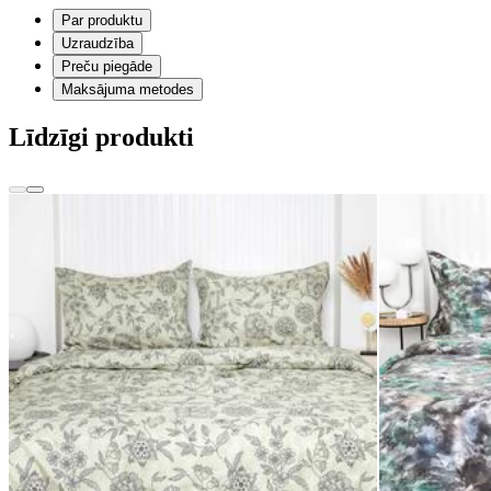
Par produktu
Uzraudzība
Preču piegāde
Maksājuma metodes
Līdzīgi produkti