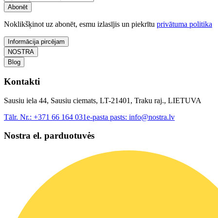
Abonēt
Noklikšķinot uz abonēt, esmu izlasījis un piekrītu
privātuma politika
Informācija pircējam
NOSTRA
Blog
Kontakti
Sausiu iela 44, Sausiu ciemats, LT-21401, Traku raj., LIETUVA
Tālr. Nr.:
+371 66 164 031
e-pasta pasts:
info@nostra.lv
Nostra el. parduotuvės