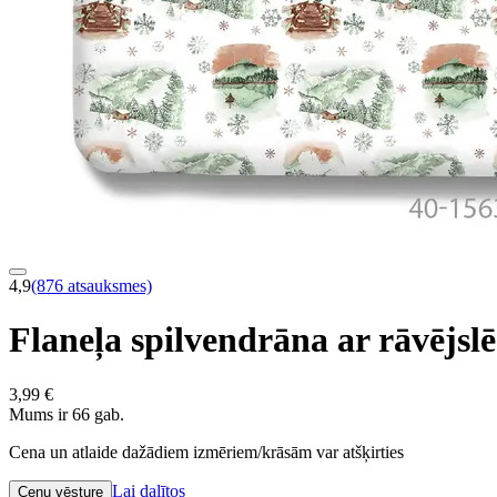
4,9
(876 atsauksmes)
Flaneļa spilvendrāna ar rāvēj
3,99 €
Mums ir 66 gab.
Cena un atlaide dažādiem izmēriem/krāsām var atšķirties
Lai dalītos
Cenu vēsture