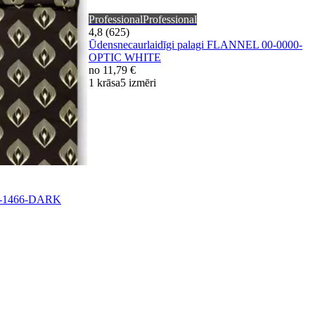
Professional
Professional
4,8 (625)
Ūdensnecaurlaidīgi palagi FLANNEL 00-0000-
OPTIC WHITE
no
11,79 €
1 krāsa
5 izmēri
40-1466-DARK