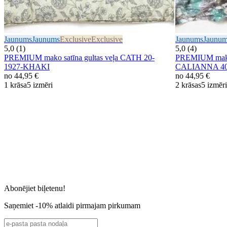
Jaunums
Jaunums
Exclusive
Exclusive
Jaunums
Jaunu
5,0 (1)
5,0 (4)
PREMIUM mako satīna gultas veļa CATH 20-
PREMIUM mako s
1927-KHAKI
CALIANNA 40
no
44,95 €
no
44,95 €
1 krāsa
5 izmēri
2 krāsas
5 izmēri
Abonējiet biļetenu!
Saņemiet -10% atlaidi pirmajam pirkumam