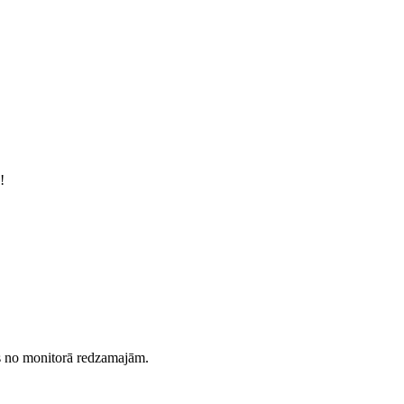
!
es no monitorā redzamajām.