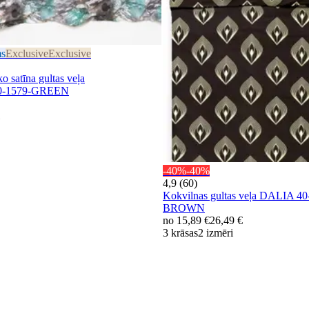
ms
Exclusive
Exclusive
atīna gultas veļa
-1579-GREEN
-40%
-40%
4,9 (60)
Kokvilnas gultas veļa DALIA 
BROWN
no
15,89 €
26,49 €
3 krāsas
2 izmēri