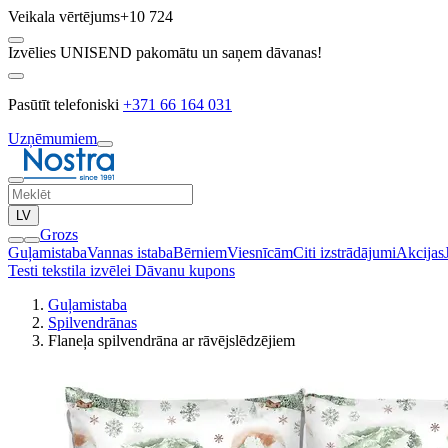
Veikala vērtējums
+10 724
Izvēlies UNISEND pakomātu un saņem dāvanas!
Pasūtīt telefoniski
+371 66 164 031
Uzņēmumiem
LV
Grozs
Guļamistaba
Vannas istaba
Bērniem
Viesnīcām
Citi izstrādājumi
Akcijas
Testi tekstila izvēlei
Dāvanu kupons
Guļamistaba
Spilvendrānas
Flaneļa spilvendrāna ar rāvējslēdzējiem