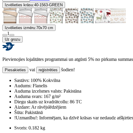
Izvēlieties krāsu:
40-1563-GREEN
Izvēlieties izmēru:
70x70 cm
1
Uz grozu
Pievienojies lojalitātes programmai un atgūsti 5% no pirkuma summas
vai
šodien!
Piesakieties
reģistrēties
Sastāvs:
100% Kokvilna
Audums:
Flanelis
Auduma izcelsmes valsts:
Pakistāna
Auduma svars:
167 g/m²
Diegu skaits uz kvadrātcollu:
86 TC
Aizdare:
Ar rāvējslēdzējiem
Šūta:
Pakistānā
!Uzmanību!:
Informējam, ka dzīvē krāsas var nedaudz atšķirti
Svoris:
0.182 kg