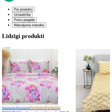
Par produktu
Uzraudzība
Preču piegāde
Maksājuma metodes
Līdzīgi produkti
Jaunums
Jaunums
Exclusive
Exclusive