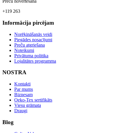
Preču novērtēšana
+119 263
Informācija pircējam
Norēķināšanās veidi
Piegādes nosacījumi
Preču atgriešana
Noteikumi
Privātuma politika
Lojalitātes programma
NOSTRA
Kontakti
Par mums
Biznesam
Oeko-Tex sertifikāts
Viesu grāmata
Draugi
Blog