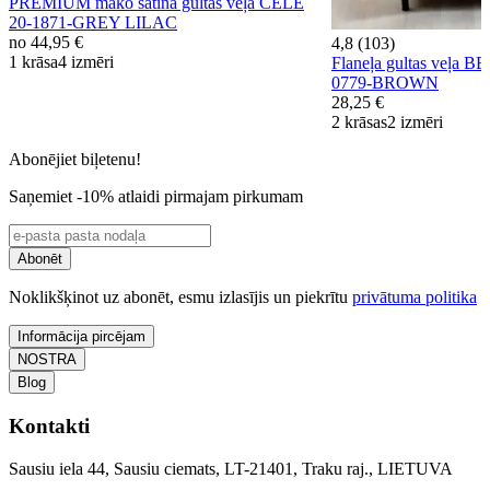
PREMIUM mako satīna gultas veļa CELE
20-1871-GREY LILAC
no
44,95 €
4,8 (103)
1 krāsa
4 izmēri
Flaneļa gultas veļa
0779-BROWN
28,25 €
2 krāsas
2 izmēri
Abonējiet biļetenu!
Saņemiet -10% atlaidi pirmajam pirkumam
Abonēt
Noklikšķinot uz abonēt, esmu izlasījis un piekrītu
privātuma politika
Informācija pircējam
NOSTRA
Blog
Kontakti
Sausiu iela 44, Sausiu ciemats, LT-21401, Traku raj., LIETUVA