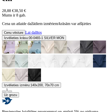
28,88 €
38,50 €
Mums ir 8 gab.
Cena un atlaide dažādiem izmēriem/krāsām var atšķirties
Lai dalītos
Cenu vēsture
Izvēlieties krāsu:
00-0465-1 SILVER MON
Izvēlieties izmēru:
140x200, 70x70 cm
1
Uz grozu
Pievienojies lojalitātes programmai un atgūsti 5% no pirkuma