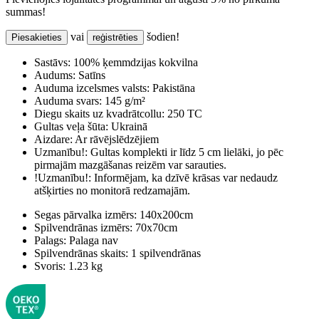
summas!
vai
šodien!
Piesakieties
reģistrēties
Sastāvs:
100% ķemmdzijas kokvilna
Audums:
Satīns
Auduma izcelsmes valsts:
Pakistāna
Auduma svars:
145 g/m²
Diegu skaits uz kvadrātcollu:
250 TC
Gultas veļa šūta:
Ukrainā
Aizdare:
Ar rāvējslēdzējiem
Uzmanību!:
Gultas komplekti ir līdz 5 cm lielāki, jo pēc
pirmajām mazgāšanas reizēm var sarauties.
!Uzmanību!:
Informējam, ka dzīvē krāsas var nedaudz
atšķirties no monitorā redzamajām.
Segas pārvalka izmērs:
140x200cm
Spilvendrānas izmērs:
70x70cm
Palags:
Palaga nav
Spilvendrānas skaits:
1 spilvendrānas
Svoris:
1.23 kg