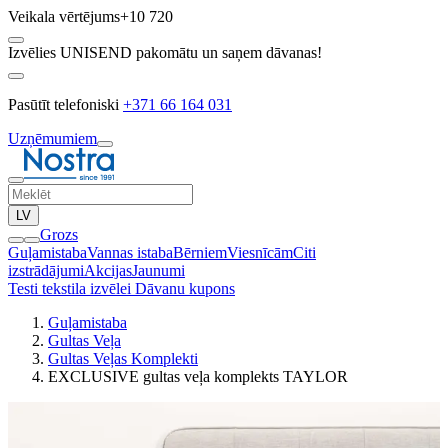
Veikala vērtējums
+10 720
Izvēlies UNISEND pakomātu un saņem dāvanas!
Pasūtīt telefoniski
+371 66 164 031
Uzņēmumiem
LV
Grozs
Guļamistaba
Vannas istaba
Bērniem
Viesnīcām
Citi
izstrādājumi
Akcijas
Jaunumi
Testi tekstila izvēlei
Dāvanu kupons
Guļamistaba
Gultas Veļa
Gultas Veļas Komplekti
EXCLUSIVE gultas veļa komplekts TAYLOR