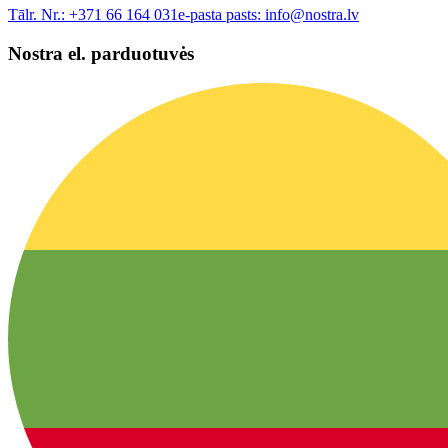
Tālr. Nr.:
+371 66 164 031
e-pasta pasts:
info@nostra.lv
Nostra el. parduotuvės