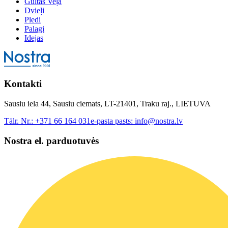
Gultas Veļa
Dvieļi
Pledi
Palagi
Idejas
Kontakti
Sausiu iela 44, Sausiu ciemats, LT-21401, Traku raj., LIETUVA
Tālr. Nr.:
+371 66 164 031
e-pasta pasts:
info@nostra.lv
Nostra el. parduotuvės