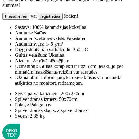
summas!
vai
šodien!
Piesakieties
reģistrēties
Sastāvs:
100% ķemmdzijas kokvilna
Audums:
Satīns
Auduma izcelsmes valsts:
Pakistāna
Auduma svars:
145 g/m²
Diegu skaits uz kvadrātcollu:
250 TC
Gultas veļa šūta:
Ukrainā
Aizdare:
Ar rāvējslēdzējiem
Uzmanību!:
Gultas komplekti ir līdz 5 cm lielāki, jo pēc
pirmajām mazgāšanas reizēm var sarauties.
!Uzmanību!:
Informējam, ka dzīvē krāsas var nedaudz
atšķirties no monitorā redzamajām.
Segas pārvalka izmērs:
200x220cm
Spilvendrānas izmērs:
50x70cm
Palags:
Palaga nav
Spilvendrānas skaits:
2 spilvendrānas
Svoris:
2.35 kg