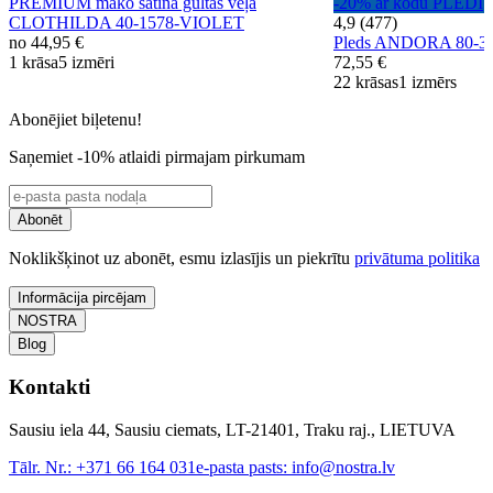
PREMIUM mako satīna gultas veļa
-20% ar kodu PLEDI
CLOTHILDA 40-1578-VIOLET
4,9 (477)
no
44,95 €
Pleds ANDORA 80-
1 krāsa
5 izmēri
72,55 €
22 krāsas
1 izmērs
Abonējiet biļetenu!
Saņemiet -10% atlaidi pirmajam pirkumam
Abonēt
Noklikšķinot uz abonēt, esmu izlasījis un piekrītu
privātuma politika
Informācija pircējam
NOSTRA
Blog
Kontakti
Sausiu iela 44, Sausiu ciemats, LT-21401, Traku raj., LIETUVA
Tālr. Nr.:
+371 66 164 031
e-pasta pasts:
info@nostra.lv