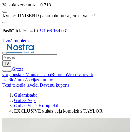
Veikala vērtējums
+10 718
Izvēlies UNISEND pakomātu un saņem dāvanas!
Pasūtīt telefoniski
+371 66 164 031
Uzņēmumiem
LV
Grozs
Guļamistaba
Vannas istaba
Bērniem
Viesnīcām
Citi
izstrādājumi
Akcijas
Jaunumi
Testi tekstila izvēlei
Dāvanu kupons
Guļamistaba
Gultas Veļa
Gultas Veļas Komplekti
EXCLUSIVE gultas veļa komplekts TAYLOR