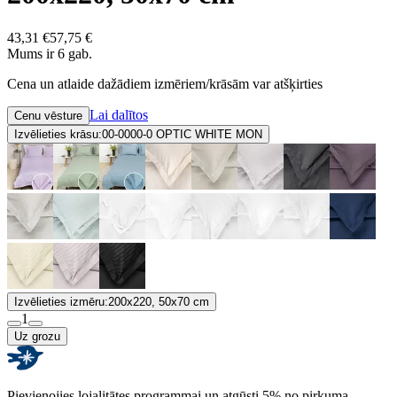
43,31 €
57,75 €
Mums ir 6 gab.
Cena un atlaide dažādiem izmēriem/krāsām var atšķirties
Lai dalītos
Cenu vēsture
Izvēlieties krāsu:
00-0000-0 OPTIC WHITE MON
Izvēlieties izmēru:
200x220, 50x70 cm
1
Uz grozu
Pievienojies lojalitātes programmai un atgūsti 5% no pirkuma