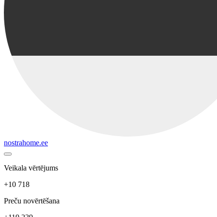
nostrahome.ee
Veikala vērtējums
+10 718
Preču novērtēšana