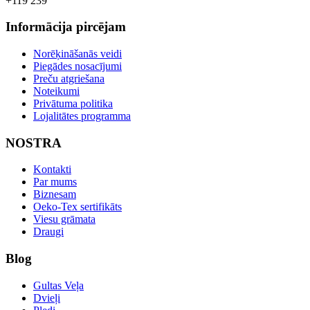
+119 239
Informācija pircējam
Norēķināšanās veidi
Piegādes nosacījumi
Preču atgriešana
Noteikumi
Privātuma politika
Lojalitātes programma
NOSTRA
Kontakti
Par mums
Biznesam
Oeko-Tex sertifikāts
Viesu grāmata
Draugi
Blog
Gultas Veļa
Dvieļi