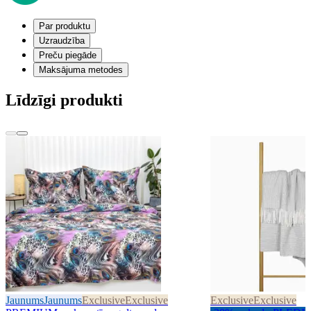
Par produktu
Uzraudzība
Preču piegāde
Maksājuma metodes
Līdzīgi produkti
Jaunums
Jaunums
Exclusive
Exclusive
Exclusive
Exclusive