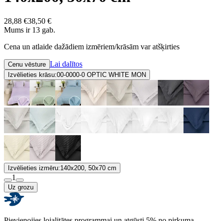
28,88 €
38,50 €
Mums ir 13 gab.
Cena un atlaide dažādiem izmēriem/krāsām var atšķirties
Lai dalītos
Cenu vēsture
Izvēlieties krāsu:
00-0000-0 OPTIC WHITE MON
Izvēlieties izmēru:
140x200, 50x70 cm
1
Uz grozu
Pievienojies lojalitātes programmai un atgūsti 5% no pirkuma