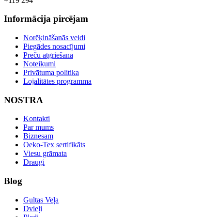
+119 294
Informācija pircējam
Norēķināšanās veidi
Piegādes nosacījumi
Preču atgriešana
Noteikumi
Privātuma politika
Lojalitātes programma
NOSTRA
Kontakti
Par mums
Biznesam
Oeko-Tex sertifikāts
Viesu grāmata
Draugi
Blog
Gultas Veļa
Dvieļi