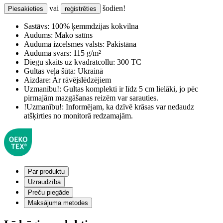
vai
šodien!
Piesakieties
reģistrēties
Sastāvs:
100% ķemmdzijas kokvilna
Audums:
Mako satīns
Auduma izcelsmes valsts:
Pakistāna
Auduma svars:
115 g/m²
Diegu skaits uz kvadrātcollu:
300 TC
Gultas veļa šūta:
Ukrainā
Aizdare:
Ar rāvējslēdzējiem
Uzmanību!:
Gultas komplekti ir līdz 5 cm lielāki, jo pēc
pirmajām mazgāšanas reizēm var sarauties.
!Uzmanību!:
Informējam, ka dzīvē krāsas var nedaudz
atšķirties no monitorā redzamajām.
Par produktu
Uzraudzība
Preču piegāde
Maksājuma metodes