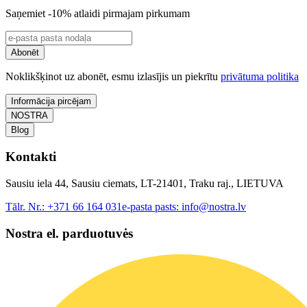
Saņemiet -10% atlaidi pirmajam pirkumam
Abonēt
Noklikšķinot uz abonēt, esmu izlasījis un piekrītu
privātuma politika
Informācija pircējam
NOSTRA
Blog
Kontakti
Sausiu iela 44, Sausiu ciemats, LT-21401, Traku raj., LIETUVA
Tālr. Nr.:
+371 66 164 031
e-pasta pasts:
info@nostra.lv
Nostra el. parduotuvės