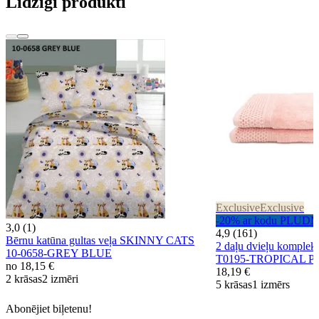
Līdzīgi produkti
Exclusive
Exclusive
-20% ar kodu PLUD
3,0 (1)
4,9 (161)
Bērnu katūna gultas veļa SKINNY CATS
2 daļu dvieļu kompl
10-0658-GREY BLUE
T0195-TROPICAL 
no
18,15 €
18,19 €
2 krāsas
2 izmēri
5 krāsas
1 izmērs
Abonējiet biļetenu!