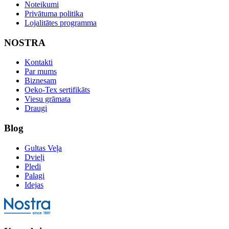
Noteikumi
Privātuma politika
Lojalitātes programma
NOSTRA
Kontakti
Par mums
Biznesam
Oeko-Tex sertifikāts
Viesu grāmata
Draugi
Blog
Gultas Veļa
Dvieļi
Pledi
Palagi
Idejas