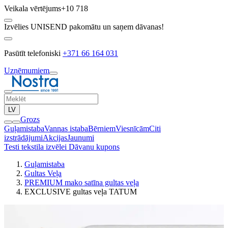
Veikala vērtējums
+10 718
Izvēlies UNISEND pakomātu un saņem dāvanas!
Pasūtīt telefoniski
+371 66 164 031
Uzņēmumiem
LV
Grozs
Guļamistaba
Vannas istaba
Bērniem
Viesnīcām
Citi
izstrādājumi
Akcijas
Jaunumi
Testi tekstila izvēlei
Dāvanu kupons
Guļamistaba
Gultas Veļa
PREMIUM mako satīna gultas veļa
EXCLUSIVE gultas veļa TATUM