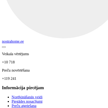
nostrahome.ee
Veikala vērtējums
+10 718
Preču novērtēšana
+119 241
Informācija pircējam
Norēķināšanās veidi
Piegādes nosacījumi
Preču atgriešana