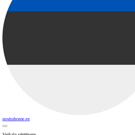
nostrahome.ee
Veikala vērtējums