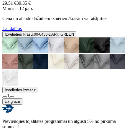
29,51 €
39,35 €
Mums ir 12 gab.
Cena un atlaide dažādiem izmēriem/krāsām var atšķirties
Lai dalītos
Izvēlieties krāsu:
00-0433-DARK GREEN
Izvēlieties izmēru:
1
Uz grozu
Pievienojies lojalitātes programmai un atgūsti 5% no pirkuma
summas!