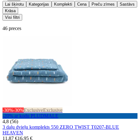
Lai šķirotu
Kategorijas
Komplekti
Cena
Preču zīmes
Sastāvs
Krāsa
Visi filtri
46 preces
-30%
-30%
Exclusive
Exclusive
-20% ar kodu PLUDMALE
4,8 (56)
3 daļu dvieļu komplekts 550 ZERO TWIST T0207-BLUE
HEAVEN
11,87 €
16,95 €