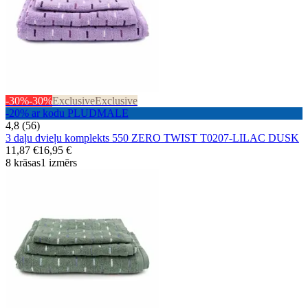
-30%
-30%
Exclusive
Exclusive
-20% ar kodu PLUDMALE
4,8 (56)
3 daļu dvieļu komplekts 550 ZERO TWIST T0207-LILAC DUSK
11,87 €
16,95 €
8 krāsas
1 izmērs