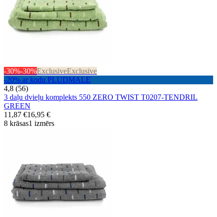
-30%
-30%
Exclusive
Exclusive
-20% ar kodu PLUDMALE
4,8 (56)
3 daļu dvieļu komplekts 550 ZERO TWIST T0207-TENDRIL
GREEN
11,87 €
16,95 €
8 krāsas
1 izmērs