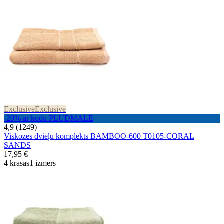
Exclusive
Exclusive
-20% ar kodu PLUDMALE
4,9 (1249)
Viskozes dvieļu komplekts BAMBOO-600 T0105-CORAL
SANDS
17,95 €
4 krāsas
1 izmērs