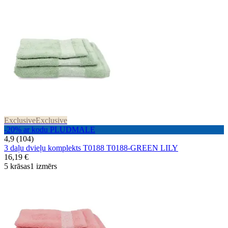
Exclusive
Exclusive
-20% ar kodu PLUDMALE
4,9 (104)
3 daļu dvieļu komplekts T0188 T0188-GREEN LILY
16,19 €
5 krāsas
1 izmērs