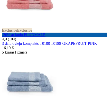
Exclusive
Exclusive
-20% ar kodu PLUDMALE
4,9 (104)
3 daļu dvieļu komplekts T0188 T0188-GRAPEFRUIT PINK
16,19 €
5 krāsas
1 izmērs