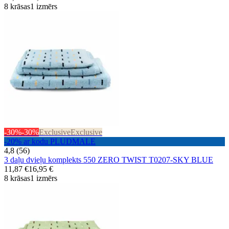
8 krāsas
1 izmērs
-30%
-30%
Exclusive
Exclusive
-20% ar kodu PLUDMALE
4,8 (56)
3 daļu dvieļu komplekts 550 ZERO TWIST T0207-SKY BLUE
11,87 €
16,95 €
8 krāsas
1 izmērs