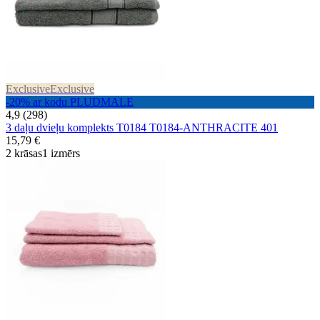
Exclusive
Exclusive
-20% ar kodu PLUDMALE
4,9 (298)
3 daļu dvieļu komplekts T0184 T0184-ANTHRACITE 401
15,79 €
2 krāsas
1 izmērs