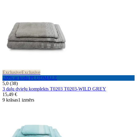
Exclusive
Exclusive
-20% ar kodu PLUDMALE
5,0 (38)
3 daļu dvieļu komplekts T0203 T0203-WILD GREY
15,49 €
9 krāsas
1 izmērs