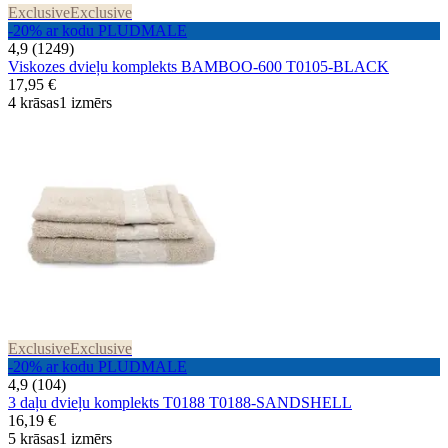
Exclusive
Exclusive
-20% ar kodu PLUDMALE
4,9 (1249)
Viskozes dvieļu komplekts BAMBOO-600 T0105-BLACK
17,95 €
4 krāsas
1 izmērs
Exclusive
Exclusive
-20% ar kodu PLUDMALE
4,9 (104)
3 daļu dvieļu komplekts T0188 T0188-SANDSHELL
16,19 €
5 krāsas
1 izmērs