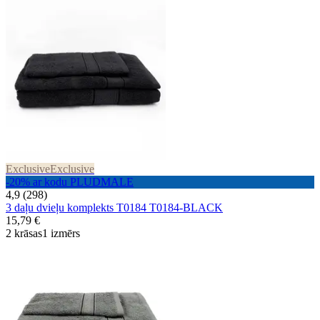
Exclusive
Exclusive
-20% ar kodu PLUDMALE
4,9 (298)
3 daļu dvieļu komplekts T0184 T0184-BLACK
15,79 €
2 krāsas
1 izmērs