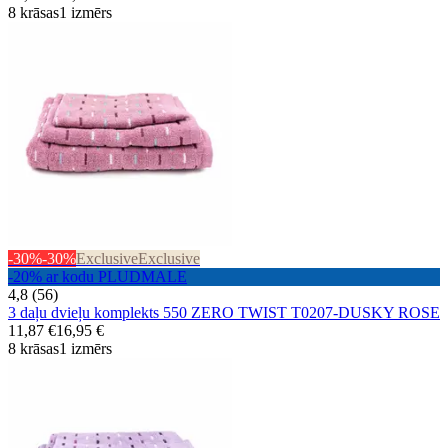
8 krāsas
1 izmērs
-30%
-30%
Exclusive
Exclusive
-20% ar kodu PLUDMALE
4,8 (56)
3 daļu dvieļu komplekts 550 ZERO TWIST T0207-DUSKY ROSE
11,87 €
16,95 €
8 krāsas
1 izmērs