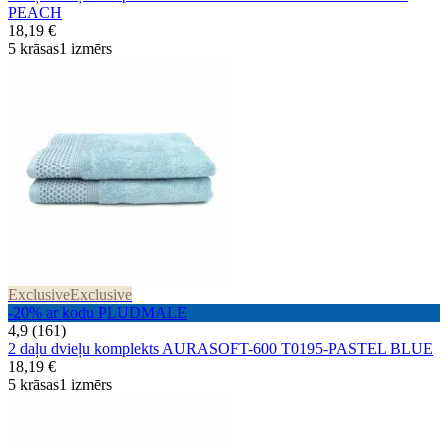
PEACH
18,19 €
5 krāsas
1 izmērs
Exclusive
Exclusive
-20% ar kodu PLUDMALE
4,9 (161)
2 daļu dvieļu komplekts AURASOFT-600 T0195-PASTEL BLUE
18,19 €
5 krāsas
1 izmērs