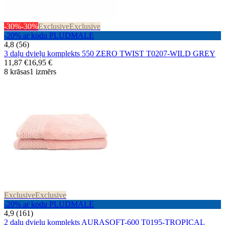
-30%
-30%
Exclusive
Exclusive
-20% ar kodu PLUDMALE
4,8 (56)
3 daļu dvieļu komplekts 550 ZERO TWIST T0207-WILD GREY
11,87 €
16,95 €
8 krāsas
1 izmērs
Exclusive
Exclusive
-20% ar kodu PLUDMALE
4,9 (161)
2 daļu dvieļu komplekts AURASOFT-600 T0195-TROPICAL