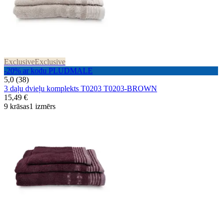
Exclusive
Exclusive
-20% ar kodu PLUDMALE
5,0 (38)
3 daļu dvieļu komplekts T0203 T0203-BROWN
15,49 €
9 krāsas
1 izmērs