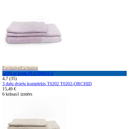
Exclusive
Exclusive
-20% ar kodu PLUDMALE
4,7 (35)
3 daļu dvieļu komplekts T0202 T0202-ORCHID
15,49 €
6 krāsas
1 izmērs