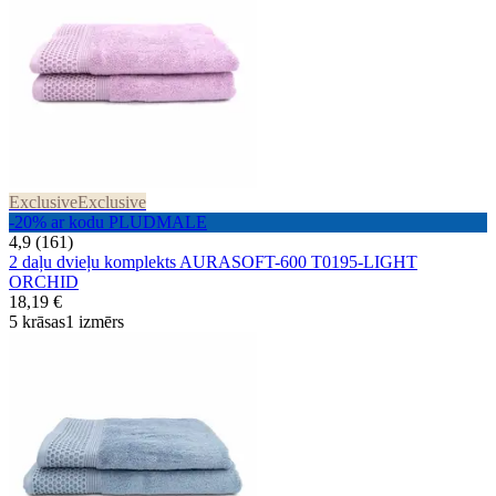
Exclusive
Exclusive
-20% ar kodu PLUDMALE
4,9 (161)
2 daļu dvieļu komplekts AURASOFT-600 T0195-LIGHT
ORCHID
18,19 €
5 krāsas
1 izmērs