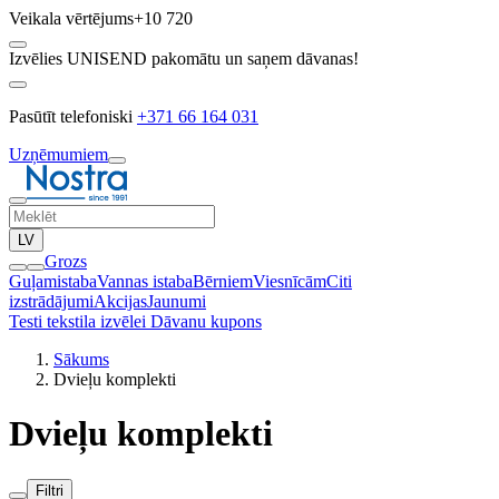
Veikala vērtējums
+10 720
Izvēlies UNISEND pakomātu un saņem dāvanas!
Pasūtīt telefoniski
+371 66 164 031
Uzņēmumiem
LV
Grozs
Guļamistaba
Vannas istaba
Bērniem
Viesnīcām
Citi
izstrādājumi
Akcijas
Jaunumi
Testi tekstila izvēlei
Dāvanu kupons
Sākums
Dvieļu komplekti
Dvieļu komplekti
Filtri