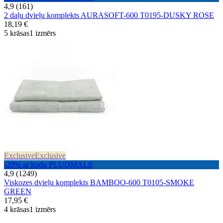
4,9 (161)
2 daļu dvieļu komplekts AURASOFT-600 T0195-DUSKY ROSE
18,19 €
5 krāsas
1 izmērs
Exclusive
Exclusive
-20% ar kodu PLUDMALE
4,9 (1249)
Viskozes dvieļu komplekts BAMBOO-600 T0105-SMOKE
GREEN
17,95 €
4 krāsas
1 izmērs