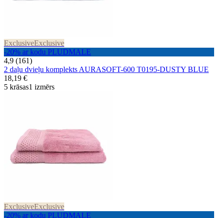
Exclusive
Exclusive
-20% ar kodu PLUDMALE
4,9 (161)
2 daļu dvieļu komplekts AURASOFT-600 T0195-DUSTY BLUE
18,19 €
5 krāsas
1 izmērs
Exclusive
Exclusive
-20% ar kodu PLUDMALE