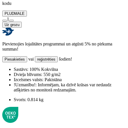
kodu
PLUDMALE
1
Uz grozu
Pievienojies lojalitātes programmai un atgūsti 5% no pirkuma
summas!
vai
šodien!
Piesakieties
reģistrēties
Sastāvs:
100% Kokvilna
Dvieļa blīvums:
550 g/m2
Izcelsmes valsts:
Pakistāna
!Uzmanību!:
Informējam, ka dzīvē krāsas var nedaudz
atšķirties no monitorā redzamajām.
Svoris:
0.814 kg