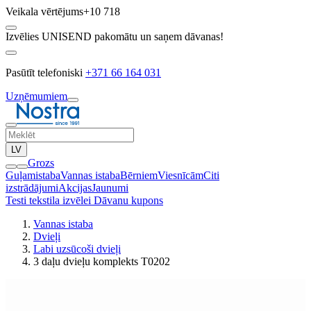
Veikala vērtējums
+10 718
Izvēlies UNISEND pakomātu un saņem dāvanas!
Pasūtīt telefoniski
+371 66 164 031
Uzņēmumiem
LV
Grozs
Guļamistaba
Vannas istaba
Bērniem
Viesnīcām
Citi
izstrādājumi
Akcijas
Jaunumi
Testi tekstila izvēlei
Dāvanu kupons
Vannas istaba
Dvieļi
Labi uzsūcoši dvieļi
3 daļu dvieļu komplekts T0202