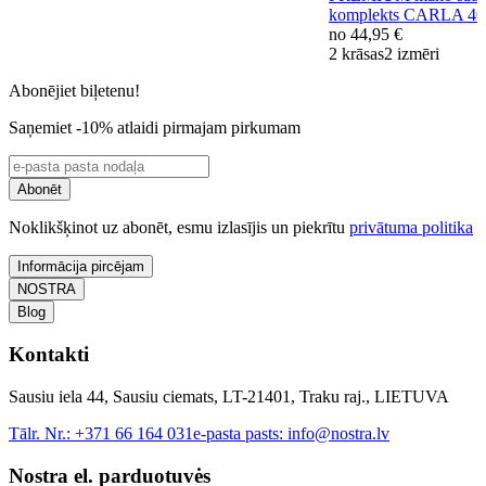
komplekts CARLA 4
no
44,95 €
2 krāsas
2 izmēri
Abonējiet biļetenu!
Saņemiet -10% atlaidi pirmajam pirkumam
Abonēt
Noklikšķinot uz abonēt, esmu izlasījis un piekrītu
privātuma politika
Informācija pircējam
NOSTRA
Blog
Kontakti
Sausiu iela 44, Sausiu ciemats, LT-21401, Traku raj., LIETUVA
Tālr. Nr.:
+371 66 164 031
e-pasta pasts:
info@nostra.lv
Nostra el. parduotuvės