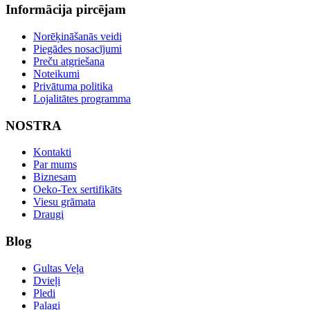
Informācija pircējam
Norēķināšanās veidi
Piegādes nosacījumi
Preču atgriešana
Noteikumi
Privātuma politika
Lojalitātes programma
NOSTRA
Kontakti
Par mums
Biznesam
Oeko-Tex sertifikāts
Viesu grāmata
Draugi
Blog
Gultas Veļa
Dvieļi
Pledi
Palagi