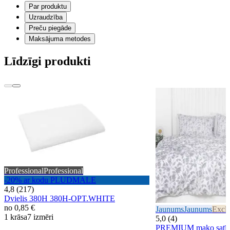
Par produktu
Uzraudzība
Preču piegāde
Maksājuma metodes
Līdzīgi produkti
Professional
Professional
-20% ar kodu PLUDMALE
4,8 (217)
Dvielis 380H 380H-OPT.WHITE
no
0,85 €
Jaunums
Jaunums
Exclu
1 krāsa
7 izmēri
5,0 (4)
PREMIUM mako satīna