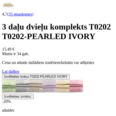
4,7
(35 atsauksmes)
3 daļu dvieļu komplekts T0202
T0202-PEARLED IVORY
15,49 €
Mums ir 34 gab.
Cena un atlaide dažādiem izmēriem/krāsām var atšķirties
Lai dalītos
Izvēlieties krāsu:
T0202-PEARLED IVORY
Izvēlieties izmēru:
-20%
atlaides