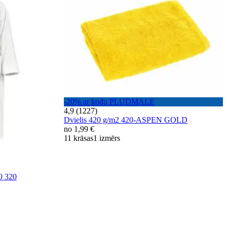
-20% ar kodu PLUDMALE
4,9 (1227)
Dvielis 420 g/m2 420-ASPEN GOLD
no
1,99 €
11 krāsas
1 izmērs
 320