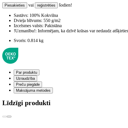
vai
šodien!
Piesakieties
reģistrēties
Sastāvs:
100% Kokvilna
Dvieļa blīvums:
550 g/m2
Izcelsmes valsts:
Pakistāna
!Uzmanību!:
Informējam, ka dzīvē krāsas var nedaudz atšķirti
Svoris:
0.814 kg
Par produktu
Uzraudzība
Preču piegāde
Maksājuma metodes
Līdzīgi produkti