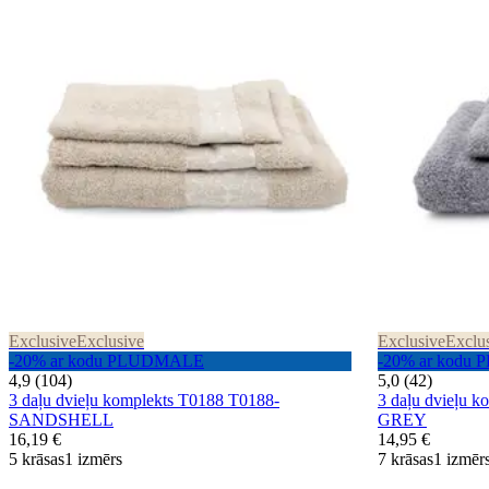
Exclusive
Exclusive
Exclusive
Exclu
-20% ar kodu PLUDMALE
-20% ar kod
4,9 (104)
5,0 (42)
3 daļu dvieļu komplekts T0188 T0188-
3 daļu dvieļu
SANDSHELL
GREY
16,19 €
14,95 €
5 krāsas
1 izmērs
7 krāsas
1 izmēr