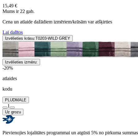
15,49 €
Mums ir 22 gab.
Cena un atlaide dažādiem izmēriem/krāsām var atšķirties
Lai dalītos
Izvēlieties krāsu:
T0203-WILD GREY
Izvēlieties izmēru:
-20%
atlaides
kodu
PLUDMALE
1
Uz grozu
Pievienojies lojalitātes programmai un atgūsti 5% no pirkuma summas