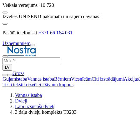
Veikala vērtējums
+10 720
Izvēlies UNISEND pakomātu un saņem dāvanas!
Pasūtīt telefoniski
+371 66 164 031
Uzņēmumiem
LV
Grozs
Guļamistaba
Vannas istaba
Bērniem
Viesnīcām
Citi izstrādājumi
Akcijas
Testi tekstila izvēlei
Dāvanu kupons
Vannas istaba
Dvieļi
Labi uzsūcoši dvieļi
3 daļu dvieļu komplekts T0203