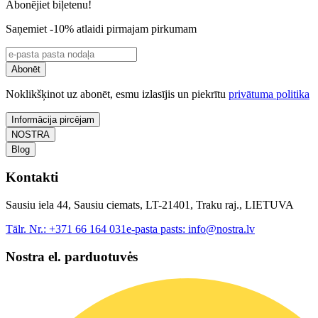
Abonējiet biļetenu!
Saņemiet -10% atlaidi pirmajam pirkumam
Abonēt
Noklikšķinot uz abonēt, esmu izlasījis un piekrītu
privātuma politika
Informācija pircējam
NOSTRA
Blog
Kontakti
Sausiu iela 44, Sausiu ciemats, LT-21401, Traku raj., LIETUVA
Tālr. Nr.:
+371 66 164 031
e-pasta pasts:
info@nostra.lv
Nostra el. parduotuvės