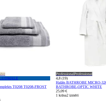
sive
Professional
Professional
u PLUDMALE
4,8 (19)
Halāts BATHROBE MICRO-320
 komplekts T0208 T0208-FROST
BATHROBE-OPTIC WHITE
25,09 €
1 krāsa
2 izmēri
s