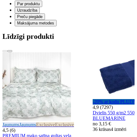
Par produktu
Uzraudzība
Preču piegāde
Maksājuma metodes
Līdzīgi produkti
-20% ar kodu PLUD
4,9 (7297)
Dvielis 550 g/m2 550
BLUEMARINE
no
3,15 €
Jaunums
Jaunums
Exclusive
Exclusive
36 krāsas
4 izmēri
4,5 (6)
PREMIUM mako satīna gultas veļa