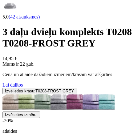
5,0
(42 atsauksmes)
3 daļu dvieļu komplekts T0208
T0208-FROST GREY
14,95 €
Mums ir 22 gab.
Cena un atlaide dažādiem izmēriem/krāsām var atšķirties
Lai dalītos
Izvēlieties krāsu:
T0208-FROST GREY
Izvēlieties izmēru:
-20%
atlaides