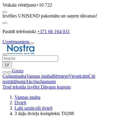
Veikala vērtējums
+10 722
Izvēlies UNISEND pakomātu un saņem dāvanas!
Pasūtīt telefoniski
+371 66 164 031
Uzņēmumiem
LV
Grozs
Guļamistaba
Vannas istaba
Bērniem
Viesnīcām
Citi
izstrādājumi
Akcijas
Jaunumi
Testi tekstila izvēlei
Dāvanu kupons
Vannas istaba
Dvieļi
Labi uzsūcoši dvieļi
3 daļu dvieļu komplekts T0208