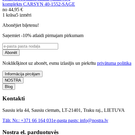
komplekts CARSYN 40-1552-SAGE
no
44,95 €
1 krāsa
5 izmēri
Abonējiet biļetenu!
Saņemiet -10% atlaidi pirmajam pirkumam
Abonēt
Noklikšķinot uz abonēt, esmu izlasījis un piekrītu
privātuma politika
Informācija pircējam
NOSTRA
Blog
Kontakti
Sausiu iela 44, Sausiu ciemats, LT-21401, Traku raj., LIETUVA
Tālr. Nr.:
+371 66 164 031
e-pasta pasts:
info@nostra.lv
Nostra el. parduotuvės