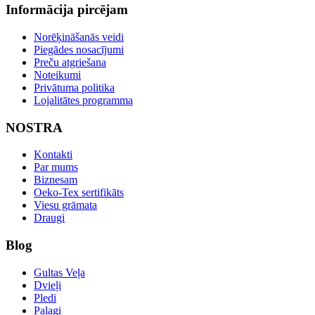
Informācija pircējam
Norēķināšanās veidi
Piegādes nosacījumi
Preču atgriešana
Noteikumi
Privātuma politika
Lojalitātes programma
NOSTRA
Kontakti
Par mums
Biznesam
Oeko-Tex sertifikāts
Viesu grāmata
Draugi
Blog
Gultas Veļa
Dvieļi
Pledi
Palagi