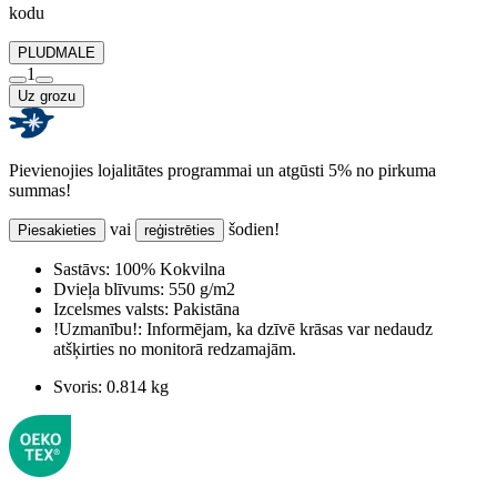
kodu
PLUDMALE
1
Uz grozu
Pievienojies lojalitātes programmai un atgūsti 5% no pirkuma
summas!
vai
šodien!
Piesakieties
reģistrēties
Sastāvs:
100% Kokvilna
Dvieļa blīvums:
550 g/m2
Izcelsmes valsts:
Pakistāna
!Uzmanību!:
Informējam, ka dzīvē krāsas var nedaudz
atšķirties no monitorā redzamajām.
Svoris:
0.814 kg