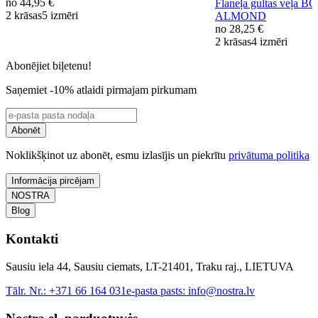
no
44,95 €
Flaneļa gultas veļa B
2 krāsas
5 izmēri
ALMOND
no
28,25 €
2 krāsas
4 izmēri
Abonējiet biļetenu!
Saņemiet -10% atlaidi pirmajam pirkumam
Abonēt
Noklikšķinot uz abonēt, esmu izlasījis un piekrītu
privātuma politika
Informācija pircējam
NOSTRA
Blog
Kontakti
Sausiu iela 44, Sausiu ciemats, LT-21401, Traku raj., LIETUVA
Tālr. Nr.:
+371 66 164 031
e-pasta pasts:
info@nostra.lv