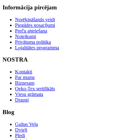
Informācija pircējam
Norēķināšanās veidi
Piegādes nosacījumi
Preču atgriešana
Noteikumi
Privātuma politika
Lojalitātes programma
NOSTRA
Kontakti
Par mums
Biznesam
Oeko-Tex sertifikāts
Viesu grāmata
Draugi
Blog
Gultas Veļa
Dvieļi
Pledi