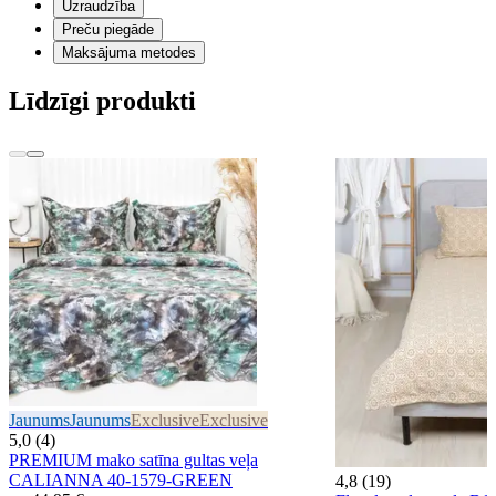
Uzraudzība
Preču piegāde
Maksājuma metodes
Līdzīgi produkti
Jaunums
Jaunums
Exclusive
Exclusive
5,0 (4)
PREMIUM mako satīna gultas veļa
CALIANNA 40-1579-GREEN
4,8 (19)