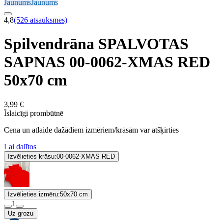
Jaunums
Jaunums
4,8
(526 atsauksmes)
Spilvendrāna SPALVOTAS
SAPNAS 00-0062-XMAS RED
50x70 cm
3,99 €
Īslaicīgi prombūtnē
Cena un atlaide dažādiem izmēriem/krāsām var atšķirties
Lai dalītos
Izvēlieties krāsu:
00-0062-XMAS RED
Izvēlieties izmēru:
50x70 cm
1
Uz grozu