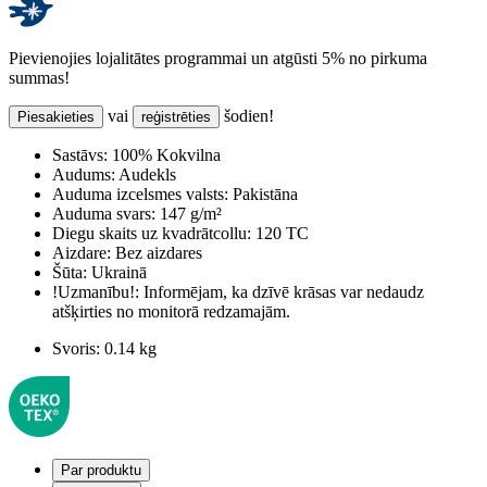
Pievienojies lojalitātes programmai un atgūsti 5% no pirkuma
summas!
vai
šodien!
Piesakieties
reģistrēties
Sastāvs:
100% Kokvilna
Audums:
Audekls
Auduma izcelsmes valsts:
Pakistāna
Auduma svars:
147 g/m²
Diegu skaits uz kvadrātcollu:
120 TC
Aizdare:
Bez aizdares
Šūta:
Ukrainā
!Uzmanību!:
Informējam, ka dzīvē krāsas var nedaudz
atšķirties no monitorā redzamajām.
Svoris:
0.14 kg
Par produktu