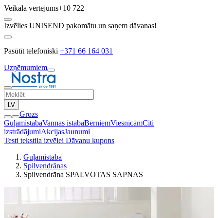
Veikala vērtējums
+10 722
Izvēlies UNISEND pakomātu un saņem dāvanas!
Pasūtīt telefoniski
+371 66 164 031
Uzņēmumiem
LV
Grozs
Guļamistaba
Vannas istaba
Bērniem
Viesnīcām
Citi
izstrādājumi
Akcijas
Jaunumi
Testi tekstila izvēlei
Dāvanu kupons
Guļamistaba
Spilvendrānas
Spilvendrāna SPALVOTAS SAPNAS