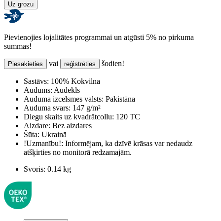
Uz grozu
Pievienojies lojalitātes programmai un atgūsti 5% no pirkuma
summas!
vai
šodien!
Piesakieties
reģistrēties
Sastāvs:
100% Kokvilna
Audums:
Audekls
Auduma izcelsmes valsts:
Pakistāna
Auduma svars:
147 g/m²
Diegu skaits uz kvadrātcollu:
120 TC
Aizdare:
Bez aizdares
Šūta:
Ukrainā
!Uzmanību!:
Informējam, ka dzīvē krāsas var nedaudz
atšķirties no monitorā redzamajām.
Svoris:
0.14 kg