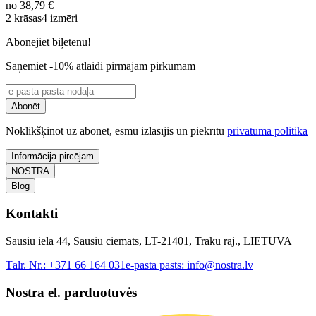
no
38,79 €
2 krāsas
4 izmēri
Abonējiet biļetenu!
Saņemiet -10% atlaidi pirmajam pirkumam
Abonēt
Noklikšķinot uz abonēt, esmu izlasījis un piekrītu
privātuma politika
Informācija pircējam
NOSTRA
Blog
Kontakti
Sausiu iela 44, Sausiu ciemats, LT-21401, Traku raj., LIETUVA
Tālr. Nr.:
+371 66 164 031
e-pasta pasts:
info@nostra.lv
Nostra el. parduotuvės