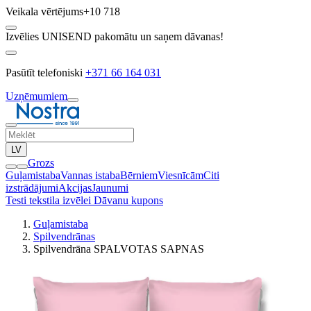
Veikala vērtējums
+10 718
Izvēlies UNISEND pakomātu un saņem dāvanas!
Pasūtīt telefoniski
+371 66 164 031
Uzņēmumiem
LV
Grozs
Guļamistaba
Vannas istaba
Bērniem
Viesnīcām
Citi
izstrādājumi
Akcijas
Jaunumi
Testi tekstila izvēlei
Dāvanu kupons
Guļamistaba
Spilvendrānas
Spilvendrāna SPALVOTAS SAPNAS