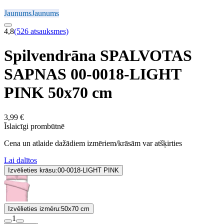
Jaunums
Jaunums
4,8
(526 atsauksmes)
Spilvendrāna SPALVOTAS
SAPNAS 00-0018-LIGHT
PINK 50x70 cm
3,99 €
Īslaicīgi prombūtnē
Cena un atlaide dažādiem izmēriem/krāsām var atšķirties
Lai dalītos
Izvēlieties krāsu:
00-0018-LIGHT PINK
Izvēlieties izmēru:
50x70 cm
1