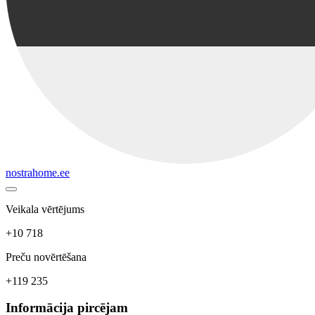
nostrahome.ee
Veikala vērtējums
+10 718
Preču novērtēšana
+119 235
Informācija pircējam