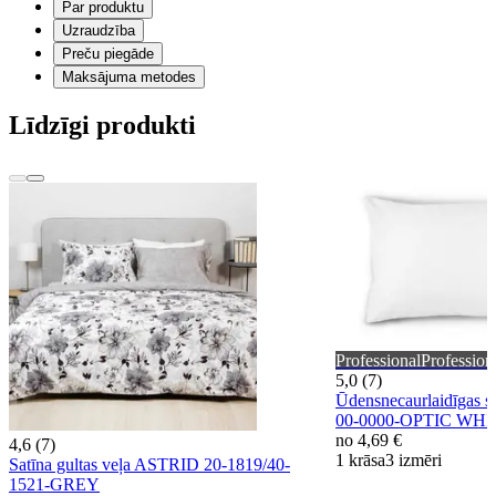
Par produktu
Uzraudzība
Preču piegāde
Maksājuma metodes
Līdzīgi produkti
Professional
Profession
5,0 (7)
Ūdensnecaurlaidīgas 
00-0000-OPTIC WHI
no
4,69 €
4,6 (7)
1 krāsa
3 izmēri
Satīna gultas veļa ASTRID 20-1819/40-
1521-GREY