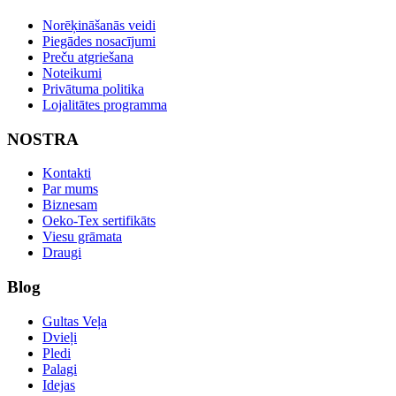
Norēķināšanās veidi
Piegādes nosacījumi
Preču atgriešana
Noteikumi
Privātuma politika
Lojalitātes programma
NOSTRA
Kontakti
Par mums
Biznesam
Oeko-Tex sertifikāts
Viesu grāmata
Draugi
Blog
Gultas Veļa
Dvieļi
Pledi
Palagi
Idejas