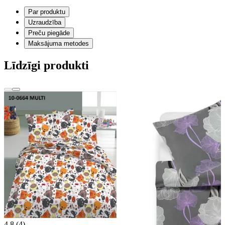
Par produktu
Uzraudzība
Preču piegāde
Maksājuma metodes
Līdzīgi produkti
4,8 (4)