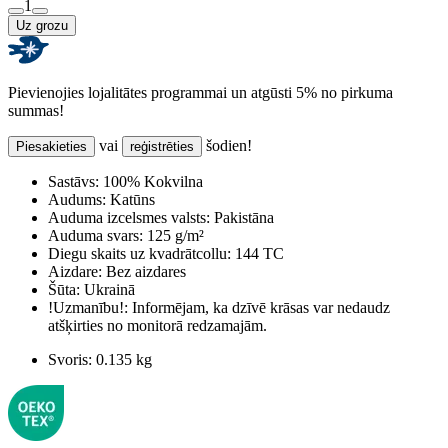
1
Uz grozu
Pievienojies lojalitātes programmai un atgūsti 5% no pirkuma
summas!
vai
šodien!
Piesakieties
reģistrēties
Sastāvs:
100% Kokvilna
Audums:
Katūns
Auduma izcelsmes valsts:
Pakistāna
Auduma svars:
125 g/m²
Diegu skaits uz kvadrātcollu:
144 TC
Aizdare:
Bez aizdares
Šūta:
Ukrainā
!Uzmanību!:
Informējam, ka dzīvē krāsas var nedaudz
atšķirties no monitorā redzamajām.
Svoris:
0.135 kg