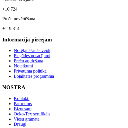
+10 724
Preču novērtēšana
+119 314
Informācija pircējam
Norēķināšanās veidi
Piegādes nosacījumi
Preču atgriešana
Noteikumi
Privātuma politika
Lojalitātes programma
NOSTRA
Kontakti
Par mums
Biznesam
Oeko-Tex sertifikāts
Viesu grāmata
Draugi