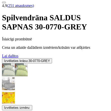
4,9
(251 atsauksmes)
Spilvendrāna SALDUS
SAPNAS 30-0770-GREY
Īslaicīgi prombūtnē
Cena un atlaide dažādiem izmēriem/krāsām var atšķirties
Lai dalītos
Izvēlieties krāsu:
30-0770-GREY
Izvēlieties izmēru: