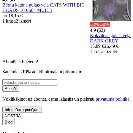
Bērnu katūna gultas veļa CATS WITH BIG
HEADS 10-0664-MULTI
no
18,15 €
1 krāsa
2 izmēri
-40%
-40%
4,9 (63)
Kokvilnas gultas ve
DARK GREY
15,89 €
26,49 €
1 krāsa
2 izmēri
Abonējiet biļetenu!
Saņemiet -10% atlaidi pirmajam pirkumam
Abonēt
Noklikšķinot uz abonēt, esmu izlasījis un piekrītu
privātuma politika
Informācija pircējam
NOSTRA
Blog