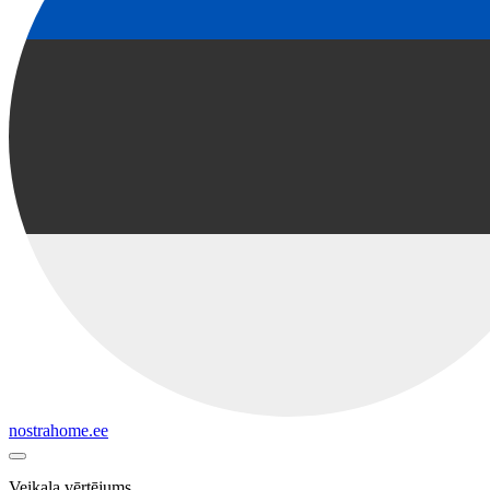
nostrahome.ee
Veikala vērtējums