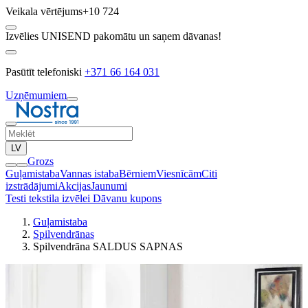
Veikala vērtējums
+10 724
Izvēlies UNISEND pakomātu un saņem dāvanas!
Pasūtīt telefoniski
+371 66 164 031
Uzņēmumiem
LV
Grozs
Guļamistaba
Vannas istaba
Bērniem
Viesnīcām
Citi
izstrādājumi
Akcijas
Jaunumi
Testi tekstila izvēlei
Dāvanu kupons
Guļamistaba
Spilvendrānas
Spilvendrāna SALDUS SAPNAS