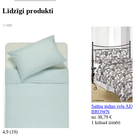
Līdzīgi produkti
Satīna gultas veļa A
BROWN
no
38,79 €
1 krāsa
4 izmēri
4,9 (19)