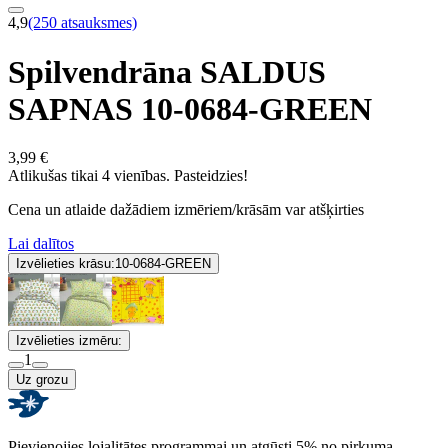
4,9
(250 atsauksmes)
Spilvendrāna SALDUS
SAPNAS 10-0684-GREEN
3,99 €
Atlikušas tikai 4 vienības. Pasteidzies!
Cena un atlaide dažādiem izmēriem/krāsām var atšķirties
Lai dalītos
Izvēlieties krāsu:
10-0684-GREEN
Izvēlieties izmēru:
1
Uz grozu
Pievienojies lojalitātes programmai un atgūsti 5% no pirkuma