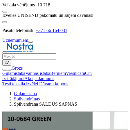
Veikala vērtējums
+10 718
Izvēlies UNISEND pakomātu un saņem dāvanas!
Pasūtīt telefoniski
+371 66 164 031
Uzņēmumiem
LV
Grozs
Guļamistaba
Vannas istaba
Bērniem
Viesnīcām
Citi
izstrādājumi
Akcijas
Jaunumi
Testi tekstila izvēlei
Dāvanu kupons
Guļamistaba
Spilvendrānas
Spilvendrāna SALDUS SAPNAS