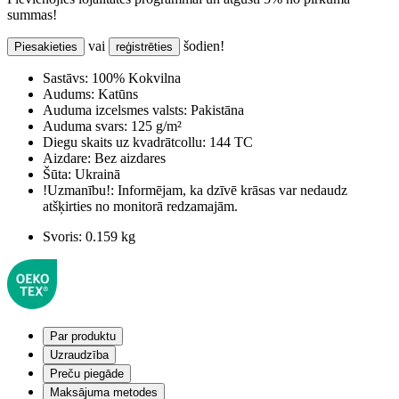
summas!
vai
šodien!
Piesakieties
reģistrēties
Sastāvs:
100% Kokvilna
Audums:
Katūns
Auduma izcelsmes valsts:
Pakistāna
Auduma svars:
125 g/m²
Diegu skaits uz kvadrātcollu:
144 TC
Aizdare:
Bez aizdares
Šūta:
Ukrainā
!Uzmanību!:
Informējam, ka dzīvē krāsas var nedaudz
atšķirties no monitorā redzamajām.
Svoris:
0.159 kg
Par produktu
Uzraudzība
Preču piegāde
Maksājuma metodes