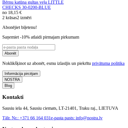
Bērnu katūna gultas veļa LITTLE
CHECKS 30-0200-BLUE
no
18,15 €
2 krāsas
2 izmēri
Abonējiet biļetenu!
Saņemiet -10% atlaidi pirmajam pirkumam
Abonēt
Noklikšķinot uz abonēt, esmu izlasījis un piekrītu
privātuma politika
Informācija pircējam
NOSTRA
Blog
Kontakti
Sausiu iela 44, Sausiu ciemats, LT-21401, Traku raj., LIETUVA
Tālr. Nr.:
+371 66 164 031
e-pasta pasts:
info@nostra.lv