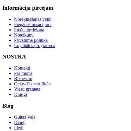
Informācija pircējam
Norēķināšanās veidi
Piegādes nosacījumi
Preču atgriešana
Noteikumi
Privātuma politika
Lojalitātes programma
NOSTRA
Kontakti
Par mums
Biznesam
Oeko-Tex sertifikāts
Viesu grāmata
Draugi
Blog
Gultas Veļa
Dvieļi
Pledi