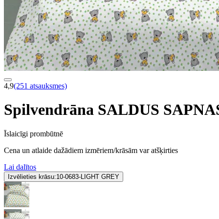
4,9
(251 atsauksmes)
Spilvendrāna SALDUS SAPNA
Īslaicīgi prombūtnē
Cena un atlaide dažādiem izmēriem/krāsām var atšķirties
Lai dalītos
Izvēlieties krāsu:
10-0683-LIGHT GREY