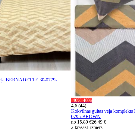
s veļa BERNADETTE 30-0779-
-40%
-40%
4,6 (44)
Kokvilnas gultas veļa komplek
0795-BROWN
no
15,89 €
26,49 €
2 krāsas
1 izmērs