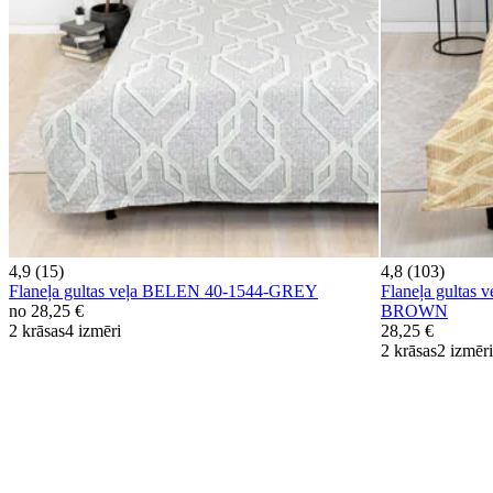
4,9 (15)
4,8 (103)
Flaneļa gultas veļa BELEN 40-1544-GREY
Flaneļa gulta
no
28,25 €
BROWN
2 krāsas
4 izmēri
28,25 €
2 krāsas
2 izmēri