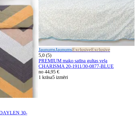
Jaunums
Jaunums
Exclusive
Exclusive
5,0 (5)
PREMIUM mako satīna gultas veļa
CHARISMA 20-1911/30-0877-BLUE
no
44,95 €
1 krāsa
5 izmēri
ts DAYLEN 30-