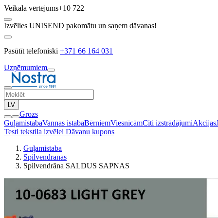
Veikala vērtējums
+10 722
Izvēlies UNISEND pakomātu un saņem dāvanas!
Pasūtīt telefoniski
+371 66 164 031
Uzņēmumiem
LV
Grozs
Guļamistaba
Vannas istaba
Bērniem
Viesnīcām
Citi izstrādājumi
Akcijas
Testi tekstila izvēlei
Dāvanu kupons
Guļamistaba
Spilvendrānas
Spilvendrāna SALDUS SAPNAS