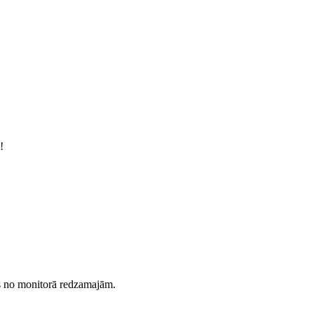
!
es no monitorā redzamajām.