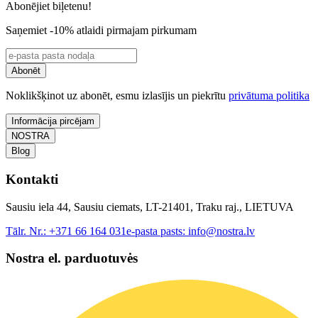
Abonējiet biļetenu!
Saņemiet -10% atlaidi pirmajam pirkumam
Abonēt
Noklikšķinot uz abonēt, esmu izlasījis un piekrītu
privātuma politika
Informācija pircējam
NOSTRA
Blog
Kontakti
Sausiu iela 44, Sausiu ciemats, LT-21401, Traku raj., LIETUVA
Tālr. Nr.:
+371 66 164 031
e-pasta pasts:
info@nostra.lv
Nostra el. parduotuvės