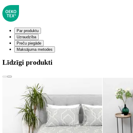
Par produktu
Uzraudzība
Preču piegāde
Maksājuma metodes
Līdzīgi produkti