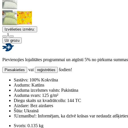
Izvēlieties izmēru:
1
Uz grozu
Pievienojies lojalitātes programmai un atgūsti 5% no pirkuma summas
vai
šodien!
Piesakieties
reģistrēties
Sastāvs:
100% Kokvilna
Audums:
Katūns
Auduma izcelsmes valsts:
Pakistāna
Auduma svars:
125 g/m²
Diegu skaits uz kvadrātcollu:
144 TC
Aizdare:
Bez aizdares
Šūta:
Ukrainā
!Uzmanību!:
Informējam, ka dzīvē krāsas var nedaudz atšķirti
Svoris:
0.135 kg