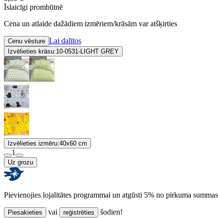
Īslaicīgi prombūtnē
Cena un atlaide dažādiem izmēriem/krāsām var atšķirties
Lai dalītos
Cenu vēsture
Izvēlieties krāsu:
10-0531-LIGHT GREY
Izvēlieties izmēru:
40x60 cm
1
Uz grozu
Pievienojies lojalitātes programmai un atgūsti 5% no pirkuma summas
vai
šodien!
Piesakieties
reģistrēties