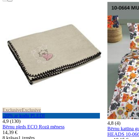
Exclusive
Exclusive
-20% ar kodu PLEDI
4,9 (130)
4,8 (4)
Bērnu pleds ECO Rozā mēness
Bērnu katūna 
14,39 €
HEADS 10-06
8 krāsas
1 izmērs