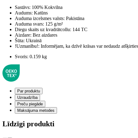
Sastāvs:
100% Kokvilna
Audums:
Katūns
Auduma izcelsmes valsts:
Pakistāna
Auduma svars:
125 g/m²
Diegu skaits uz kvadrātcollu:
144 TC
Aizdare:
Bez aizdares
Šūta:
Ukrainā
!Uzmanību!:
Informējam, ka dzīvē krāsas var nedaudz atšķirti
Svoris:
0.159 kg
Par produktu
Uzraudzība
Preču piegāde
Maksājuma metodes
Līdzīgi produkti