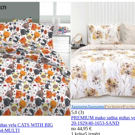
Jaunums
Jaunums
Exclusive
Exclu
5,0 (3)
PREMIUM mako satīna gultas 
20-1929/40-1653-SAND
gultas veļa CATS WITH BIG
no
44,95 €
64-MULTI
1 krāsa
5 izmēri