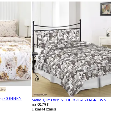
sive
veļa CONNEY
Satīna gultas veļa AEOLIA 40-1599-BROWN
no
38,79 €
1 krāsa
4 izmēri