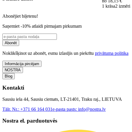
no
18,15 €
1 krāsa
2 izmēri
Abonējiet biļetenu!
Saņemiet -10% atlaidi pirmajam pirkumam
Abonēt
Noklikšķinot uz abonēt, esmu izlasījis un piekrītu
privātuma politika
Informācija pircējam
NOSTRA
Blog
Kontakti
Sausiu iela 44, Sausiu ciemats, LT-21401, Traku raj., LIETUVA
Tālr. Nr.:
+371 66 164 031
e-pasta pasts:
info@nostra.lv
Nostra el. parduotuvės