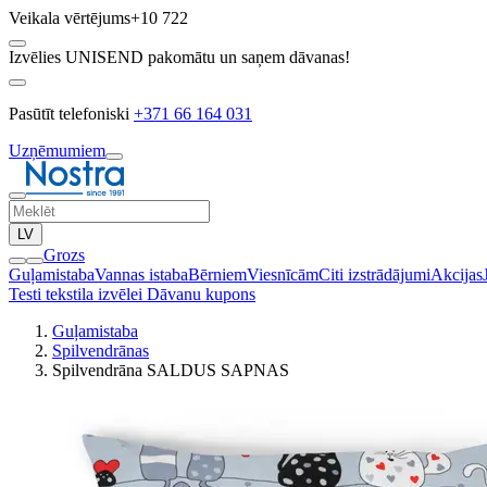
Veikala vērtējums
+10 722
Izvēlies UNISEND pakomātu un saņem dāvanas!
Pasūtīt telefoniski
+371 66 164 031
Uzņēmumiem
LV
Grozs
Guļamistaba
Vannas istaba
Bērniem
Viesnīcām
Citi izstrādājumi
Akcijas
Testi tekstila izvēlei
Dāvanu kupons
Guļamistaba
Spilvendrānas
Spilvendrāna SALDUS SAPNAS