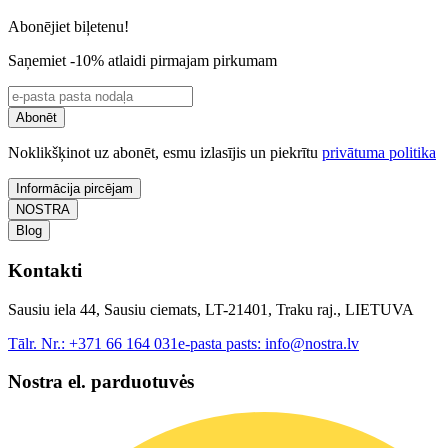
Abonējiet biļetenu!
Saņemiet -10% atlaidi pirmajam pirkumam
Abonēt
Noklikšķinot uz abonēt, esmu izlasījis un piekrītu
privātuma politika
Informācija pircējam
NOSTRA
Blog
Kontakti
Sausiu iela 44, Sausiu ciemats, LT-21401, Traku raj., LIETUVA
Tālr. Nr.:
+371 66 164 031
e-pasta pasts:
info@nostra.lv
Nostra el. parduotuvės