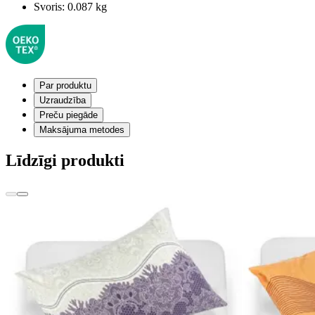
Svoris:
0.087 kg
Par produktu
Uzraudzība
Preču piegāde
Maksājuma metodes
Līdzīgi produkti