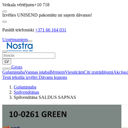
Veikala vērtējums
+10 718
Izvēlies UNISEND pakomātu un saņem dāvanas!
Pasūtīt telefoniski
+371 66 164 031
Uzņēmumiem
LV
Grozs
Guļamistaba
Vannas istaba
Bērniem
Viesnīcām
Citi izstrādājumi
Akcijas
Testi tekstila izvēlei
Dāvanu kupons
Guļamistaba
Spilvendrānas
Spilvendrāna SALDUS SAPNAS