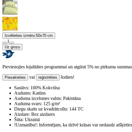
Izvēlieties izmēru:
50x70 cm
1
Uz grozu
Pievienojies lojalitātes programmai un atgūsti 5% no pirkuma summas
vai
šodien!
Piesakieties
reģistrēties
Sastāvs:
100% Kokvilna
Audums:
Katūns
Auduma izcelsmes valsts:
Pakistāna
Auduma svars:
125 g/m²
Diegu skaits uz kvadrātcollu:
144 TC
Aizdare:
Bez aizdares
Šūta:
Ukrainā
!Uzmanību!:
Informējam, ka dzīvē krāsas var nedaudz atšķirti