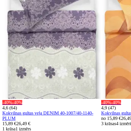
-40%
-40%
-40%
-40%
4,6 (64)
4,9 (47)
Kokvilnas gultas veļa DENIM 40-1007/40-1140-
Kokvilnas gul
PLUM
no
15,89 €
26,4
15,89 €
26,49 €
3 krāsas
4 izmēri
1 krāsa
1 izmērs