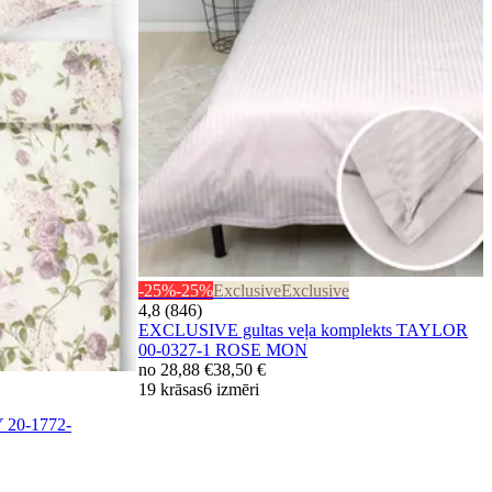
-25%
-25%
Exclusive
Exclusive
4,8 (846)
EXCLUSIVE gultas veļa komplekts TAYLOR
00-0327-1 ROSE MON
no
28,88 €
38,50 €
19 krāsas
6 izmēri
 20-1772-