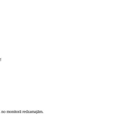
!
es no monitorā redzamajām.