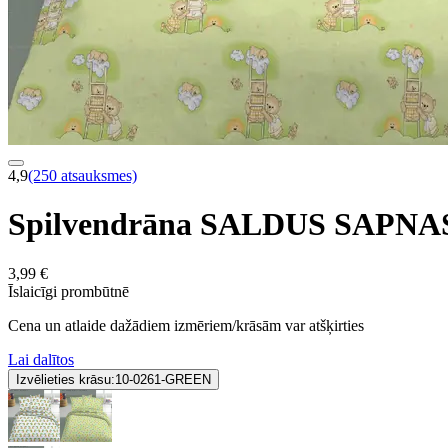
4,9
(250 atsauksmes)
Spilvendrāna SALDUS SAPNAS
3,99 €
Īslaicīgi prombūtnē
Cena un atlaide dažādiem izmēriem/krāsām var atšķirties
Lai dalītos
Izvēlieties krāsu:
10-0261-GREEN