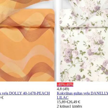
-40%
-40%
4,8 (49)
tas veļa DOLLY 40-1478-PEACH
Kokvilnas gultas veļa DANELLY
9 €
LILAC
15,89 €
26,49 €
2 krāsas
1 izmērs