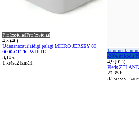
Professional
Professional
4,8 (46)
Ūdensnecaurlaidīgi palagi MICRO JERSEY 00-
Jaunums
Jaunu
0000-OPTIC WHITE
-20% ar kodu 
3,10 €
4,9 (915)
1 krāsa
2 izmēri
Pleds ZELAN
29,35 €
37 krāsas
1 izmē