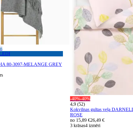
ms
PLEDI
DIA 80-3097-MELANGE GREY
rs
-40%
-40%
4,9 (52)
Kokvilnas gultas veļa DARNEL
ROSE
no
15,89 €
26,49 €
3 krāsas
4 izmēri