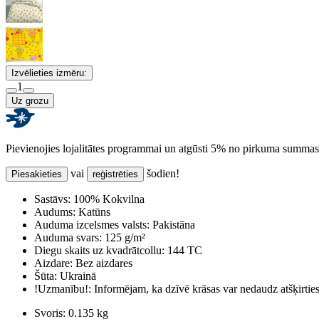
Izvēlieties izmēru:
1
Uz grozu
Pievienojies lojalitātes programmai un atgūsti 5% no pirkuma summas
vai
šodien!
Piesakieties
reģistrēties
Sastāvs:
100% Kokvilna
Audums:
Katūns
Auduma izcelsmes valsts:
Pakistāna
Auduma svars:
125 g/m²
Diegu skaits uz kvadrātcollu:
144 TC
Aizdare:
Bez aizdares
Šūta:
Ukrainā
!Uzmanību!:
Informējam, ka dzīvē krāsas var nedaudz atšķirti
Svoris:
0.135 kg