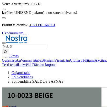
Veikala vērtējums
+10 718
Izvēlies UNISEND pakomātu un saņem dāvanas!
Pasūtīt telefoniski
+371 66 164 031
Uzņēmumiem
LV
Grozs
Guļamistaba
Vannas istaba
Bērniem
Viesnīcām
Citi izstrādājumi
Akcijas
Testi tekstila izvēlei
Dāvanu kupons
Guļamistaba
Spilvendrānas
Spilvendrāna SALDUS SAPNAS