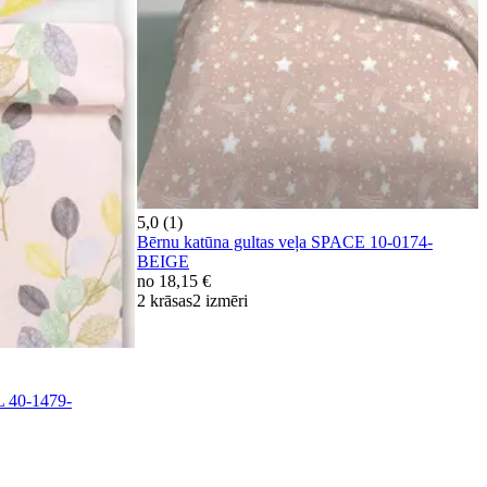
5,0 (1)
Bērnu katūna gultas veļa SPACE 10-0174-
BEIGE
no
18,15 €
2 krāsas
2 izmēri
L 40-1479-