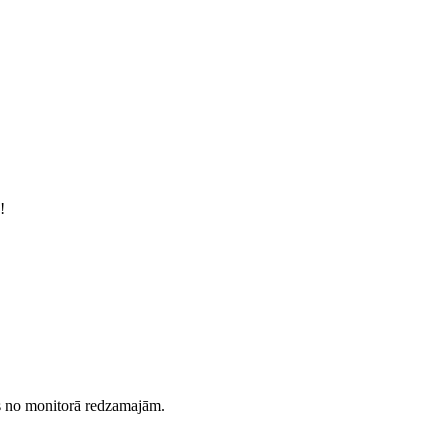
!
es no monitorā redzamajām.