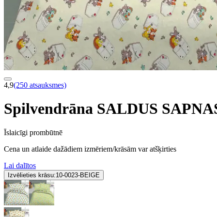
4,9
(250 atsauksmes)
Spilvendrāna SALDUS SAPNA
Īslaicīgi prombūtnē
Cena un atlaide dažādiem izmēriem/krāsām var atšķirties
Lai dalītos
Izvēlieties krāsu:
10-0023-BEIGE