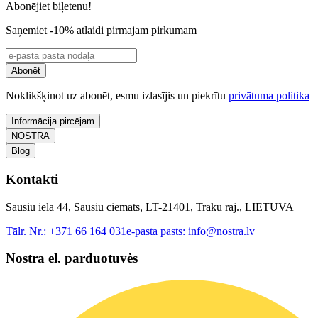
Abonējiet biļetenu!
Saņemiet -10% atlaidi pirmajam pirkumam
Abonēt
Noklikšķinot uz abonēt, esmu izlasījis un piekrītu
privātuma politika
Informācija pircējam
NOSTRA
Blog
Kontakti
Sausiu iela 44, Sausiu ciemats, LT-21401, Traku raj., LIETUVA
Tālr. Nr.:
+371 66 164 031
e-pasta pasts:
info@nostra.lv
Nostra el. parduotuvės