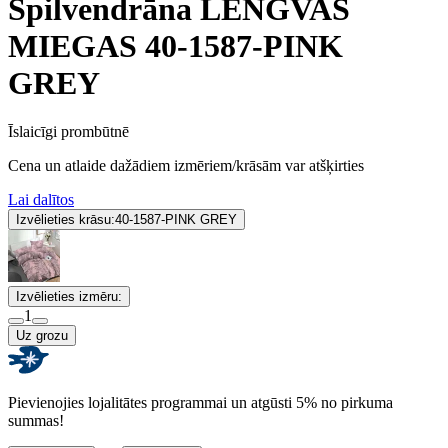
Spilvendrāna LENGVAS
MIEGAS 40-1587-PINK
GREY
Īslaicīgi prombūtnē
Cena un atlaide dažādiem izmēriem/krāsām var atšķirties
Lai dalītos
Izvēlieties krāsu:
40-1587-PINK GREY
Izvēlieties izmēru:
1
Uz grozu
Pievienojies lojalitātes programmai un atgūsti 5% no pirkuma
summas!