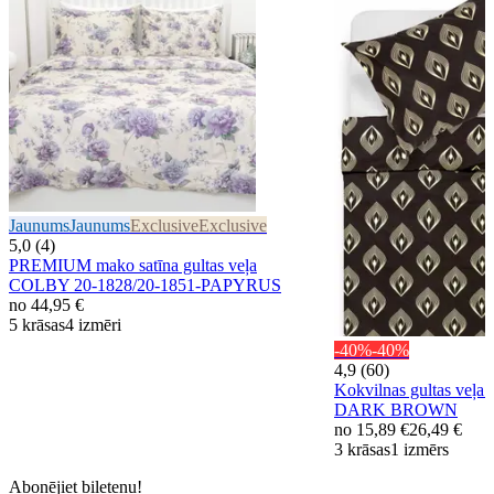
Jaunums
Jaunums
Exclusive
Exclusive
5,0 (4)
PREMIUM mako satīna gultas veļa
COLBY 20-1828/20-1851-PAPYRUS
no
44,95 €
5 krāsas
4 izmēri
-40%
-40%
4,9 (60)
Kokvilnas gultas veļ
DARK BROWN
no
15,89 €
26,49 €
3 krāsas
1 izmērs
Abonējiet biļetenu!