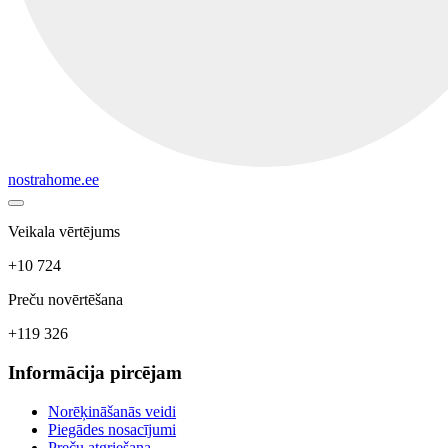
nostrahome.ee
Veikala vērtējums
+10 724
Preču novērtēšana
+119 326
Informācija pircējam
Norēķināšanās veidi
Piegādes nosacījumi
Preču atgriešana