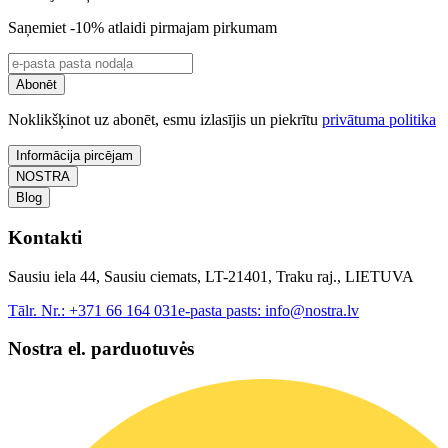
Saņemiet -10% atlaidi pirmajam pirkumam
Abonēt
Noklikšķinot uz abonēt, esmu izlasījis un piekrītu
privātuma politika
Informācija pircējam
NOSTRA
Blog
Kontakti
Sausiu iela 44, Sausiu ciemats, LT-21401, Traku raj., LIETUVA
Tālr. Nr.:
+371 66 164 031
e-pasta pasts:
info@nostra.lv
Nostra el. parduotuvės