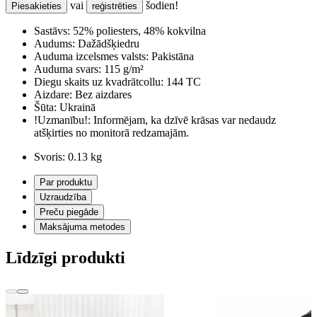
vai
šodien!
Piesakieties
reģistrēties
Sastāvs:
52% poliesters, 48% kokvilna
Audums:
Dažādšķiedru
Auduma izcelsmes valsts:
Pakistāna
Auduma svars:
115 g/m²
Diegu skaits uz kvadrātcollu:
144 TC
Aizdare:
Bez aizdares
Šūta:
Ukrainā
!Uzmanību!:
Informējam, ka dzīvē krāsas var nedaudz
atšķirties no monitorā redzamajām.
Svoris:
0.13 kg
Par produktu
Uzraudzība
Preču piegāde
Maksājuma metodes
Līdzīgi produkti