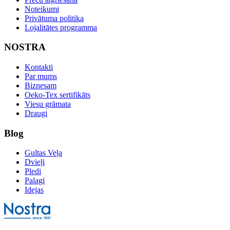
Noteikumi
Privātuma politika
Lojalitātes programma
NOSTRA
Kontakti
Par mums
Biznesam
Oeko-Tex sertifikāts
Viesu grāmata
Draugi
Blog
Gultas Veļa
Dvieļi
Pledi
Palagi
Idejas