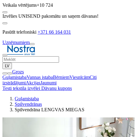
Veikala vērtējums
+10 724
Izvēlies UNISEND pakomātu un saņem dāvanas!
Pasūtīt telefoniski
+371 66 164 031
Uzņēmumiem
LV
Grozs
Guļamistaba
Vannas istaba
Bērniem
Viesnīcām
Citi
izstrādājumi
Akcijas
Jaunumi
Testi tekstila izvēlei
Dāvanu kupons
Guļamistaba
Spilvendrānas
Spilvendrāna LENGVAS MIEGAS