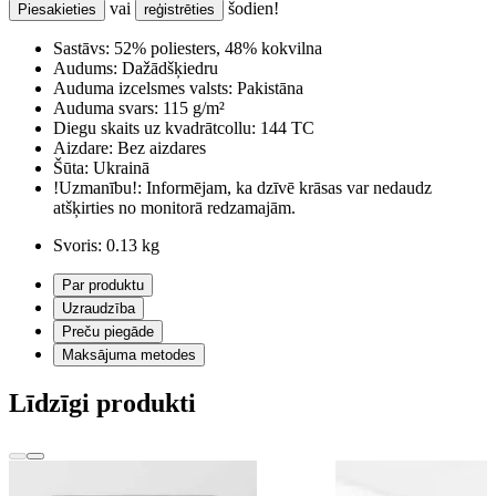
vai
šodien!
Piesakieties
reģistrēties
Sastāvs:
52% poliesters, 48% kokvilna
Audums:
Dažādšķiedru
Auduma izcelsmes valsts:
Pakistāna
Auduma svars:
115 g/m²
Diegu skaits uz kvadrātcollu:
144 TC
Aizdare:
Bez aizdares
Šūta:
Ukrainā
!Uzmanību!:
Informējam, ka dzīvē krāsas var nedaudz
atšķirties no monitorā redzamajām.
Svoris:
0.13 kg
Par produktu
Uzraudzība
Preču piegāde
Maksājuma metodes
Līdzīgi produkti