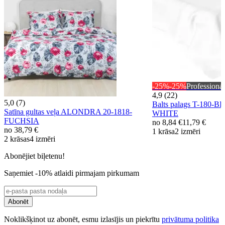
-25%
-25%
Professional
4,9 (22)
5,0 (7)
Balts palags T-180-
Satīna gultas veļa ALONDRA 20-1818-
WHITE
FUCHSIA
no
8,84 €
11,79 €
no
38,79 €
1 krāsa
2 izmēri
2 krāsas
4 izmēri
Abonējiet biļetenu!
Saņemiet -10% atlaidi pirmajam pirkumam
Abonēt
Noklikšķinot uz abonēt, esmu izlasījis un piekrītu
privātuma politika