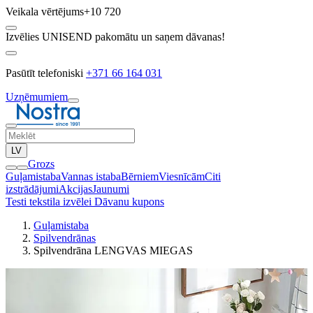
Veikala vērtējums
+10 720
Izvēlies UNISEND pakomātu un saņem dāvanas!
Pasūtīt telefoniski
+371 66 164 031
Uzņēmumiem
LV
Grozs
Guļamistaba
Vannas istaba
Bērniem
Viesnīcām
Citi
izstrādājumi
Akcijas
Jaunumi
Testi tekstila izvēlei
Dāvanu kupons
Guļamistaba
Spilvendrānas
Spilvendrāna LENGVAS MIEGAS