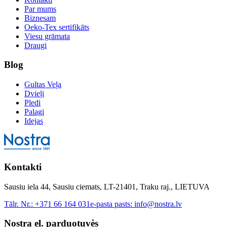
Par mums
Biznesam
Oeko-Tex sertifikāts
Viesu grāmata
Draugi
Blog
Gultas Veļa
Dvieļi
Pledi
Palagi
Idejas
Kontakti
Sausiu iela 44, Sausiu ciemats, LT-21401, Traku raj., LIETUVA
Tālr. Nr.:
+371 66 164 031
e-pasta pasts:
info@nostra.lv
Nostra el. parduotuvės