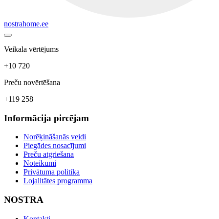
nostrahome.ee
Veikala vērtējums
+10 720
Preču novērtēšana
+119 258
Informācija pircējam
Norēķināšanās veidi
Piegādes nosacījumi
Preču atgriešana
Noteikumi
Privātuma politika
Lojalitātes programma
NOSTRA
Kontakti