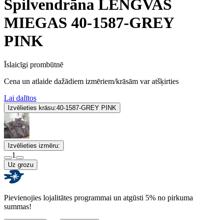
Spilvendrāna LENGVAS
MIEGAS 40-1587-GREY
PINK
Īslaicīgi prombūtnē
Cena un atlaide dažādiem izmēriem/krāsām var atšķirties
Lai dalītos
Izvēlieties krāsu:
40-1587-GREY PINK
Izvēlieties izmēru:
1
Uz grozu
Pievienojies lojalitātes programmai un atgūsti 5% no pirkuma
summas!