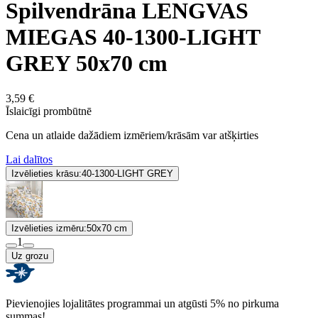
Spilvendrāna LENGVAS
MIEGAS 40-1300-LIGHT
GREY 50x70 cm
3,59 €
Īslaicīgi prombūtnē
Cena un atlaide dažādiem izmēriem/krāsām var atšķirties
Lai dalītos
Izvēlieties krāsu:
40-1300-LIGHT GREY
Izvēlieties izmēru:
50x70 cm
1
Uz grozu
Pievienojies lojalitātes programmai un atgūsti 5% no pirkuma
summas!