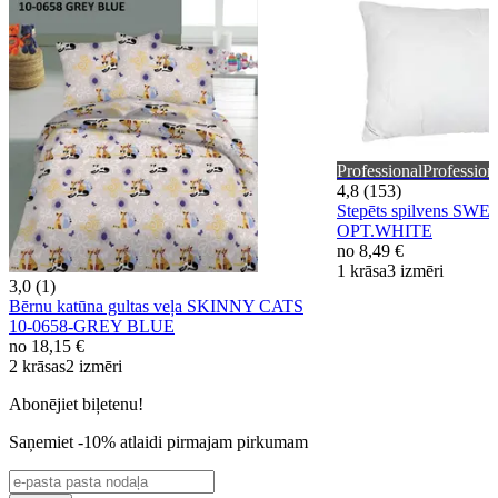
Professional
Profession
4,8 (153)
Stepēts spilvens S
OPT.WHITE
no
8,49 €
1 krāsa
3 izmēri
3,0 (1)
Bērnu katūna gultas veļa SKINNY CATS
10-0658-GREY BLUE
no
18,15 €
2 krāsas
2 izmēri
Abonējiet biļetenu!
Saņemiet -10% atlaidi pirmajam pirkumam