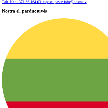
Tālr. Nr.:
+371 66 164 031
e-pasta pasts:
info@nostra.lv
Nostra el. parduotuvės