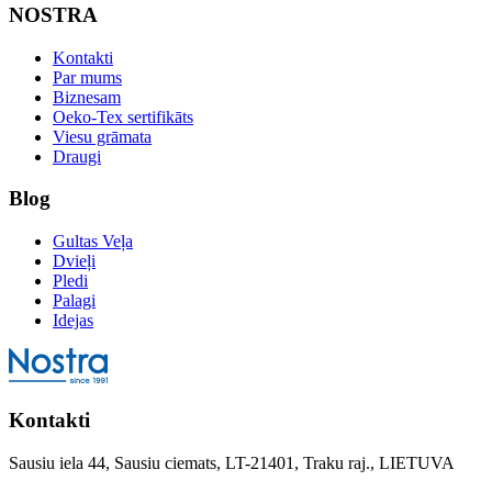
NOSTRA
Kontakti
Par mums
Biznesam
Oeko-Tex sertifikāts
Viesu grāmata
Draugi
Blog
Gultas Veļa
Dvieļi
Pledi
Palagi
Idejas
Kontakti
Sausiu iela 44, Sausiu ciemats, LT-21401, Traku raj., LIETUVA