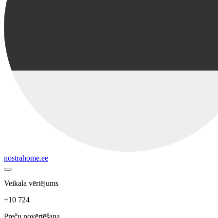
nostrahome.ee
Veikala vērtējums
+10 724
Preču novērtēšana