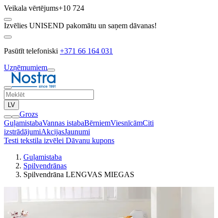
Veikala vērtējums
+10 724
Izvēlies UNISEND pakomātu un saņem dāvanas!
Pasūtīt telefoniski
+371 66 164 031
Uzņēmumiem
LV
Grozs
Guļamistaba
Vannas istaba
Bērniem
Viesnīcām
Citi
izstrādājumi
Akcijas
Jaunumi
Testi tekstila izvēlei
Dāvanu kupons
Guļamistaba
Spilvendrānas
Spilvendrāna LENGVAS MIEGAS