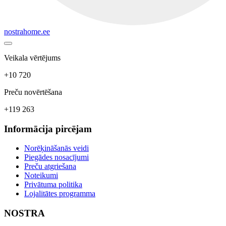
nostrahome.ee
Veikala vērtējums
+10 720
Preču novērtēšana
+119 263
Informācija pircējam
Norēķināšanās veidi
Piegādes nosacījumi
Preču atgriešana
Noteikumi
Privātuma politika
Lojalitātes programma
NOSTRA