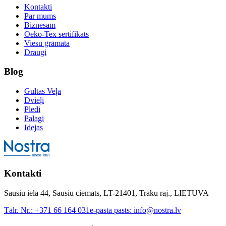
Kontakti
Par mums
Biznesam
Oeko-Tex sertifikāts
Viesu grāmata
Draugi
Blog
Gultas Veļa
Dvieļi
Pledi
Palagi
Idejas
Kontakti
Sausiu iela 44, Sausiu ciemats, LT-21401, Traku raj., LIETUVA
Tālr. Nr.:
+371 66 164 031
e-pasta pasts:
info@nostra.lv