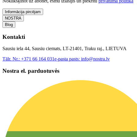
Noklikšķinot uz abonēt, esmu izlasījis un piekrītu
privātuma politika
Informācija pircējam
NOSTRA
Blog
Kontakti
Sausiu iela 44, Sausiu ciemats, LT-21401, Traku raj., LIETUVA
Tālr. Nr.:
+371 66 164 031
e-pasta pasts:
info@nostra.lv
Nostra el. parduotuvės