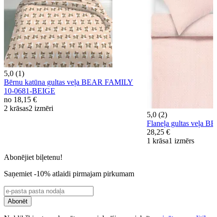
5,0 (1)
Bērnu katūna gultas veļa BEAR FAMILY
10-0681-BEIGE
no
18,15 €
2 krāsas
2 izmēri
5,0 (2)
Flaneļa gultas veļa 
28,25 €
1 krāsa
1 izmērs
Abonējiet biļetenu!
Saņemiet -10% atlaidi pirmajam pirkumam
Abonēt