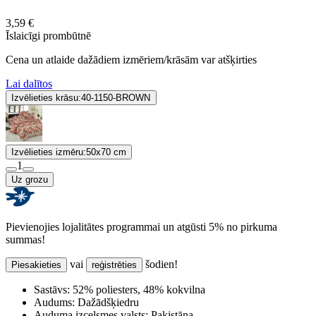
3,59 €
Īslaicīgi prombūtnē
Cena un atlaide dažādiem izmēriem/krāsām var atšķirties
Lai dalītos
Izvēlieties krāsu:
40-1150-BROWN
Izvēlieties izmēru:
50x70 cm
1
Uz grozu
Pievienojies lojalitātes programmai un atgūsti 5% no pirkuma
summas!
vai
šodien!
Piesakieties
reģistrēties
Sastāvs:
52% poliesters, 48% kokvilna
Audums:
Dažādšķiedru
Auduma izcelsmes valsts:
Pakistāna