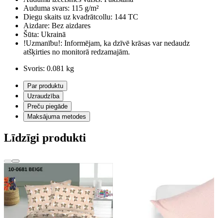
Auduma svars:
115 g/m²
Diegu skaits uz kvadrātcollu:
144 TC
Aizdare:
Bez aizdares
Šūta:
Ukrainā
!Uzmanību!:
Informējam, ka dzīvē krāsas var nedaudz
atšķirties no monitorā redzamajām.
Svoris:
0.081 kg
Par produktu
Uzraudzība
Preču piegāde
Maksājuma metodes
Līdzīgi produkti