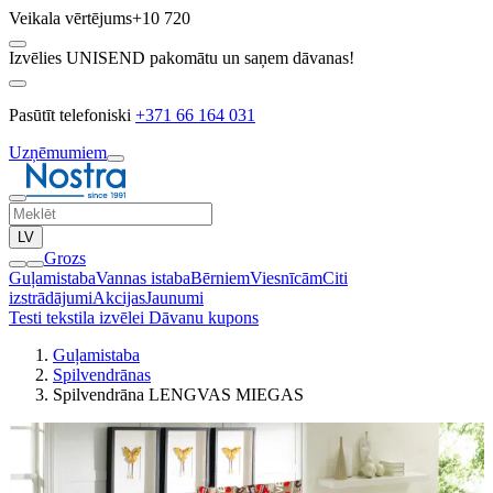
Veikala vērtējums
+10 720
Izvēlies UNISEND pakomātu un saņem dāvanas!
Pasūtīt telefoniski
+371 66 164 031
Uzņēmumiem
LV
Grozs
Guļamistaba
Vannas istaba
Bērniem
Viesnīcām
Citi
izstrādājumi
Akcijas
Jaunumi
Testi tekstila izvēlei
Dāvanu kupons
Guļamistaba
Spilvendrānas
Spilvendrāna LENGVAS MIEGAS