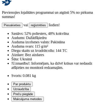
Pievienojies lojalitātes programmai un atgūsti 5% no pirkuma
summas!
vai
šodien!
Piesakieties
reģistrēties
Sastāvs:
52% poliesters, 48% kokvilna
Audums:
Dažādšķiedru
Auduma izcelsmes valsts:
Pakistāna
Auduma svars:
115 g/m²
Diegu skaits uz kvadrātcollu:
144 TC
Aizdare:
Bez aizdares
Šūta:
Ukrainā
!Uzmanību!:
Informējam, ka dzīvē krāsas var nedaudz
atšķirties no monitorā redzamajām.
Svoris:
0.081 kg
Par produktu
Uzraudzība
Preču piegāde
Maksājuma metodes