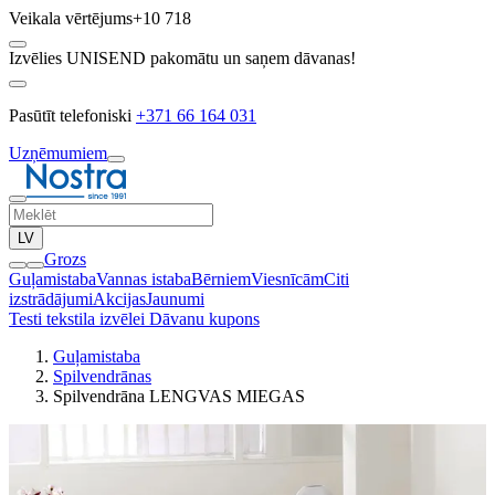
Veikala vērtējums
+10 718
Izvēlies UNISEND pakomātu un saņem dāvanas!
Pasūtīt telefoniski
+371 66 164 031
Uzņēmumiem
LV
Grozs
Guļamistaba
Vannas istaba
Bērniem
Viesnīcām
Citi
izstrādājumi
Akcijas
Jaunumi
Testi tekstila izvēlei
Dāvanu kupons
Guļamistaba
Spilvendrānas
Spilvendrāna LENGVAS MIEGAS