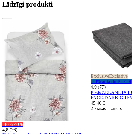
Līdzīgi produkti
Exclusive
Exclusive
-20% ar kodu PLEDI
4,9 (77)
Pleds ZELANDIA L
FACE-DARK GREY
45,40 €
2 krāsas
1 izmērs
-40%
-40%
4,8 (36)