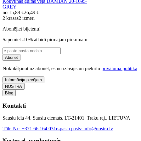
Kokvilnas gultas veļa DAMIAN 20-1695-
GREY
no
15,89 €
26,49 €
2 krāsas
2 izmēri
Abonējiet biļetenu!
Saņemiet -10% atlaidi pirmajam pirkumam
Abonēt
Noklikšķinot uz abonēt, esmu izlasījis un piekrītu
privātuma politika
Informācija pircējam
NOSTRA
Blog
Kontakti
Sausiu iela 44, Sausiu ciemats, LT-21401, Traku raj., LIETUVA
Tālr. Nr.:
+371 66 164 031
e-pasta pasts:
info@nostra.lv
Nostra el. parduotuvės