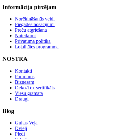
Informācija pircējam
Norēķināšanās veidi
Piegādes nosacījumi
Preču atgriešana
Noteikumi
Privātuma politika
Lojalitātes programma
NOSTRA
Kontakti
Par mums
Biznesam
Oeko-Tex sertifikāts
Viesu grāmata
Draugi
Blog
Gultas Veļa
Dvieļi
Pledi