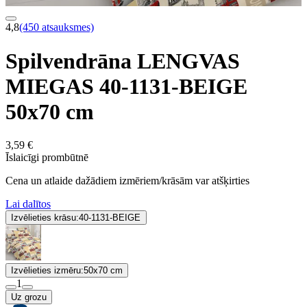
4,8
(450 atsauksmes)
Spilvendrāna LENGVAS
MIEGAS 40-1131-BEIGE
50x70 cm
3,59 €
Īslaicīgi prombūtnē
Cena un atlaide dažādiem izmēriem/krāsām var atšķirties
Lai dalītos
Izvēlieties krāsu:
40-1131-BEIGE
Izvēlieties izmēru:
50x70 cm
1
Uz grozu