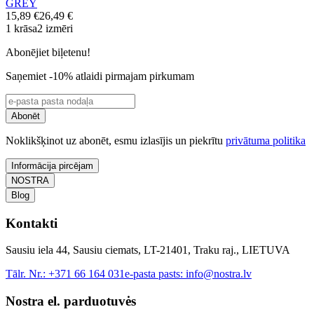
GREY
15,89 €
26,49 €
1 krāsa
2 izmēri
Abonējiet biļetenu!
Saņemiet -10% atlaidi pirmajam pirkumam
Abonēt
Noklikšķinot uz abonēt, esmu izlasījis un piekrītu
privātuma politika
Informācija pircējam
NOSTRA
Blog
Kontakti
Sausiu iela 44, Sausiu ciemats, LT-21401, Traku raj., LIETUVA
Tālr. Nr.:
+371 66 164 031
e-pasta pasts:
info@nostra.lv
Nostra el. parduotuvės