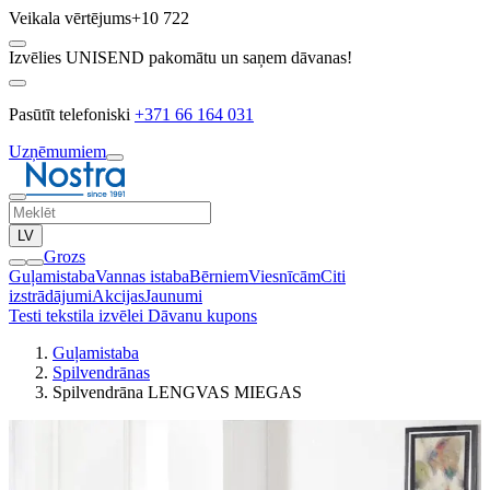
Veikala vērtējums
+10 722
Izvēlies UNISEND pakomātu un saņem dāvanas!
Pasūtīt telefoniski
+371 66 164 031
Uzņēmumiem
LV
Grozs
Guļamistaba
Vannas istaba
Bērniem
Viesnīcām
Citi
izstrādājumi
Akcijas
Jaunumi
Testi tekstila izvēlei
Dāvanu kupons
Guļamistaba
Spilvendrānas
Spilvendrāna LENGVAS MIEGAS