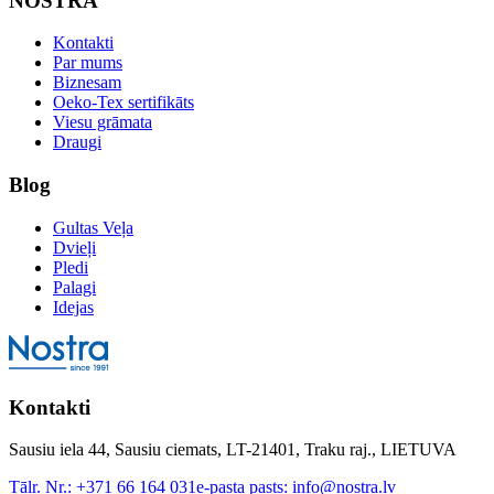
NOSTRA
Kontakti
Par mums
Biznesam
Oeko-Tex sertifikāts
Viesu grāmata
Draugi
Blog
Gultas Veļa
Dvieļi
Pledi
Palagi
Idejas
Kontakti
Sausiu iela 44, Sausiu ciemats, LT-21401, Traku raj., LIETUVA
Tālr. Nr.:
+371 66 164 031
e-pasta pasts:
info@nostra.lv