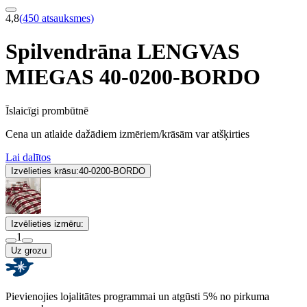
4,8
(450 atsauksmes)
Spilvendrāna LENGVAS
MIEGAS 40-0200-BORDO
Īslaicīgi prombūtnē
Cena un atlaide dažādiem izmēriem/krāsām var atšķirties
Lai dalītos
Izvēlieties krāsu:
40-0200-BORDO
Izvēlieties izmēru:
1
Uz grozu
Pievienojies lojalitātes programmai un atgūsti 5% no pirkuma