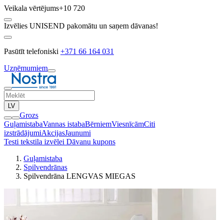
Veikala vērtējums
+10 720
Izvēlies UNISEND pakomātu un saņem dāvanas!
Pasūtīt telefoniski
+371 66 164 031
Uzņēmumiem
LV
Grozs
Guļamistaba
Vannas istaba
Bērniem
Viesnīcām
Citi
izstrādājumi
Akcijas
Jaunumi
Testi tekstila izvēlei
Dāvanu kupons
Guļamistaba
Spilvendrānas
Spilvendrāna LENGVAS MIEGAS