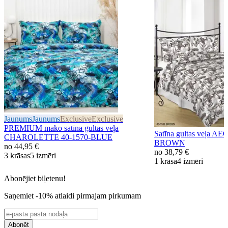
Jaunums
Jaunums
Exclusive
Exclusive
PREMIUM mako satīna gultas veļa
Satīna gultas veļa A
CHAROLETTE 40-1570-BLUE
BROWN
no
44,95 €
no
38,79 €
3 krāsas
5 izmēri
1 krāsa
4 izmēri
Abonējiet biļetenu!
Saņemiet -10% atlaidi pirmajam pirkumam
Abonēt