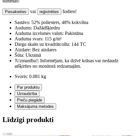
summas!
vai
šodien!
Piesakieties
reģistrēties
Sastāvs:
52% poliesters, 48% kokvilna
Audums:
Dažādšķiedru
Auduma izcelsmes valsts:
Pakistāna
Auduma svars:
115 g/m²
Diegu skaits uz kvadrātcollu:
144 TC
Aizdare:
Bez aizdares
Šūta:
Ukrainā
!Uzmanību!:
Informējam, ka dzīvē krāsas var nedaudz
atšķirties no monitorā redzamajām.
Svoris:
0.081 kg
Par produktu
Uzraudzība
Preču piegāde
Maksājuma metodes
Līdzīgi produkti