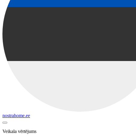
nostrahome.ee
Veikala vērtējums