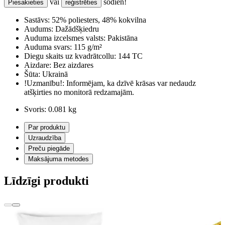
vai
šodien!
Piesakieties
reģistrēties
Sastāvs:
52% poliesters, 48% kokvilna
Audums:
Dažādšķiedru
Auduma izcelsmes valsts:
Pakistāna
Auduma svars:
115 g/m²
Diegu skaits uz kvadrātcollu:
144 TC
Aizdare:
Bez aizdares
Šūta:
Ukrainā
!Uzmanību!:
Informējam, ka dzīvē krāsas var nedaudz
atšķirties no monitorā redzamajām.
Svoris:
0.081 kg
Par produktu
Uzraudzība
Preču piegāde
Maksājuma metodes
Līdzīgi produkti