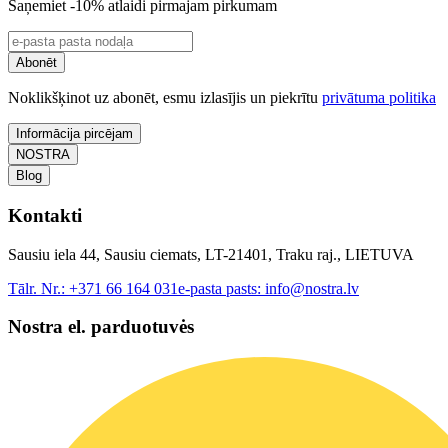
Saņemiet -10% atlaidi pirmajam pirkumam
Abonēt
Noklikšķinot uz abonēt, esmu izlasījis un piekrītu
privātuma politika
Informācija pircējam
NOSTRA
Blog
Kontakti
Sausiu iela 44, Sausiu ciemats, LT-21401, Traku raj., LIETUVA
Tālr. Nr.:
+371 66 164 031
e-pasta pasts:
info@nostra.lv
Nostra el. parduotuvės