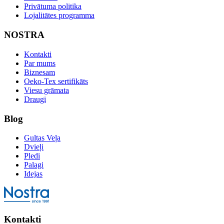
Privātuma politika
Lojalitātes programma
NOSTRA
Kontakti
Par mums
Biznesam
Oeko-Tex sertifikāts
Viesu grāmata
Draugi
Blog
Gultas Veļa
Dvieļi
Pledi
Palagi
Idejas
Kontakti