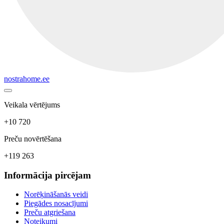
nostrahome.ee
Veikala vērtējums
+10 720
Preču novērtēšana
+119 263
Informācija pircējam
Norēķināšanās veidi
Piegādes nosacījumi
Preču atgriešana
Noteikumi