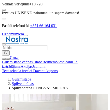
Veikala vērtējums
+10 720
Izvēlies UNISEND pakomātu un saņem dāvanas!
Pasūtīt telefoniski
+371 66 164 031
Uzņēmumiem
LV
Grozs
Guļamistaba
Vannas istaba
Bērniem
Viesnīcām
Citi
izstrādājumi
Akcijas
Jaunumi
Testi tekstila izvēlei
Dāvanu kupons
Guļamistaba
Spilvendrānas
Spilvendrāna LENGVAS MIEGAS