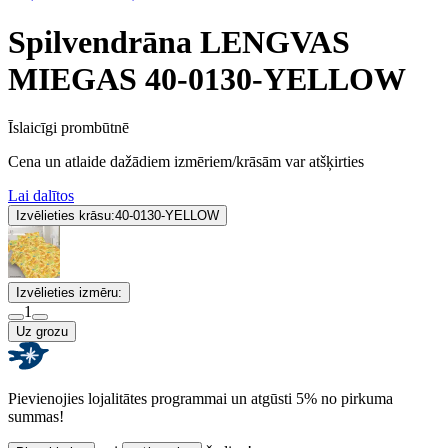
Spilvendrāna LENGVAS
MIEGAS 40-0130-YELLOW
Īslaicīgi prombūtnē
Cena un atlaide dažādiem izmēriem/krāsām var atšķirties
Lai dalītos
Izvēlieties krāsu:
40-0130-YELLOW
Izvēlieties izmēru:
1
Uz grozu
Pievienojies lojalitātes programmai un atgūsti 5% no pirkuma
summas!