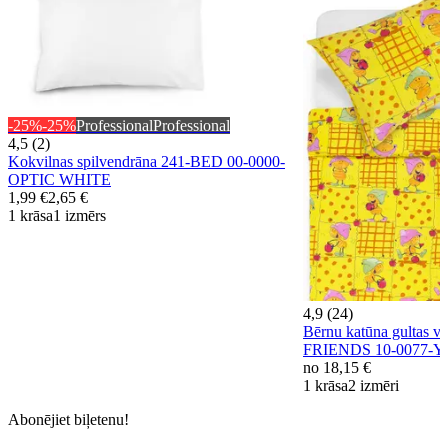
-25%
-25%
Professional
Professional
4,5 (2)
Kokvilnas spilvendrāna 241-BED 00-0000-
OPTIC WHITE
1,99 €
2,65 €
1 krāsa
1 izmērs
4,9 (24)
Bērnu katūna gultas
FRIENDS 10-0077-
no
18,15 €
1 krāsa
2 izmēri
Abonējiet biļetenu!