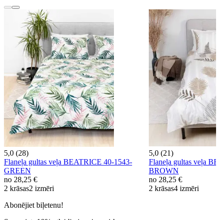
5,0 (28)
5,0 (21)
Flaneļa gultas veļa BEATRICE 40-1543-
Flaneļa gultas veļa 
GREEN
BROWN
no
28,25 €
no
28,25 €
2 krāsas
2 izmēri
2 krāsas
4 izmēri
Abonējiet biļetenu!