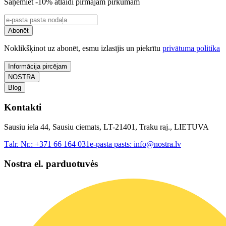
Saņemiet -10% atlaidi pirmajam pirkumam
Abonēt
Noklikšķinot uz abonēt, esmu izlasījis un piekrītu
privātuma politika
Informācija pircējam
NOSTRA
Blog
Kontakti
Sausiu iela 44, Sausiu ciemats, LT-21401, Traku raj., LIETUVA
Tālr. Nr.:
+371 66 164 031
e-pasta pasts:
info@nostra.lv
Nostra el. parduotuvės