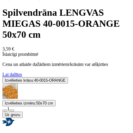
Spilvendrāna LENGVAS
MIEGAS 40-0015-ORANGE
50x70 cm
3,59 €
Īslaicīgi prombūtnē
Cena un atlaide dažādiem izmēriem/krāsām var atšķirties
Lai dalītos
Izvēlieties krāsu:
40-0015-ORANGE
Izvēlieties izmēru:
50x70 cm
1
Uz grozu