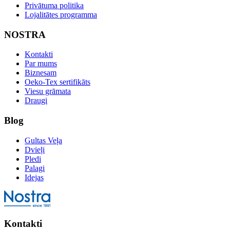
Privātuma politika
Lojalitātes programma
NOSTRA
Kontakti
Par mums
Biznesam
Oeko-Tex sertifikāts
Viesu grāmata
Draugi
Blog
Gultas Veļa
Dvieļi
Pledi
Palagi
Idejas
Kontakti