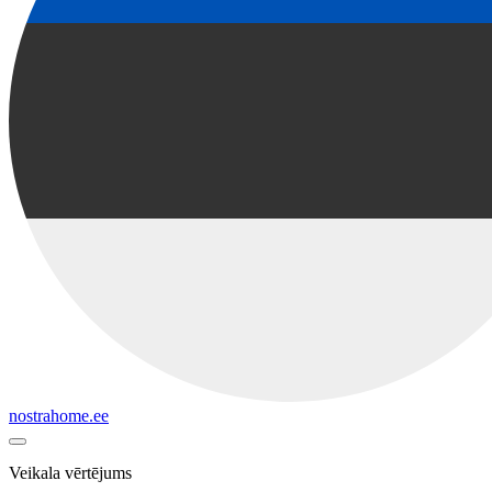
nostrahome.ee
Veikala vērtējums