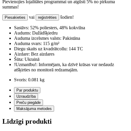
Pievienojies lojalitātes programmai un atgūsti 5% no pirkuma
summas!
vai
šodien!
Piesakieties
reģistrēties
Sastāvs:
52% poliesters, 48% kokvilna
Audums:
Dažādšķiedru
Auduma izcelsmes valsts:
Pakistāna
Auduma svars:
115 g/m²
Diegu skaits uz kvadrātcollu:
144 TC
Aizdare:
Bez aizdares
Šūta:
Ukrainā
!Uzmanību!:
Informējam, ka dzīvē krāsas var nedaudz
atšķirties no monitorā redzamajām.
Svoris:
0.081 kg
Par produktu
Uzraudzība
Preču piegāde
Maksājuma metodes
Līdzīgi produkti