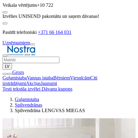
Veikala vērtējums
+10 722
Izvēlies UNISEND pakomātu un saņem dāvanas!
Pasūtīt telefoniski
+371 66 164 031
Uzņēmumiem
LV
Grozs
Guļamistaba
Vannas istaba
Bērniem
Viesnīcām
Citi
izstrādājumi
Akcijas
Jaunumi
Testi tekstila izvēlei
Dāvanu kupons
Guļamistaba
Spilvendrānas
Spilvendrāna LENGVAS MIEGAS