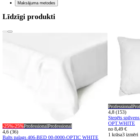
Maksājuma metodes
Līdzīgi produkti
Professional
Pro
4,8 (153)
Stepēts spilv
OPT.WHITE
-25%
-25%
Professional
Professional
no
8,49 €
4,6 (36)
1 krāsa
3 izmēri
Balts palags 406-BED 00-0000-OPTIC WHITE