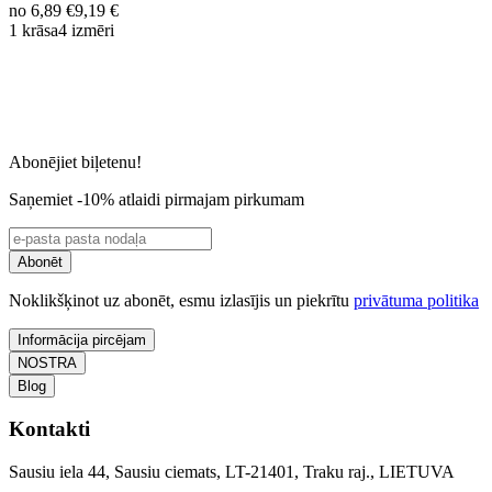
no
6,89 €
9,19 €
1 krāsa
4 izmēri
Abonējiet biļetenu!
Saņemiet -10% atlaidi pirmajam pirkumam
Abonēt
Noklikšķinot uz abonēt, esmu izlasījis un piekrītu
privātuma politika
Informācija pircējam
NOSTRA
Blog
Kontakti
Sausiu iela 44, Sausiu ciemats, LT-21401, Traku raj., LIETUVA