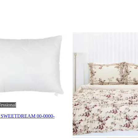
fessional
ens SWEETDREAM 00-0000-