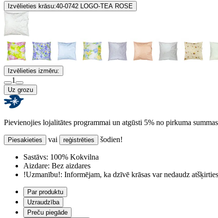
Izvēlieties krāsu:
40-0742 LOGO-TEA ROSE
Izvēlieties izmēru:
1
Uz grozu
Pievienojies lojalitātes programmai un atgūsti 5% no pirkuma summas
vai
šodien!
Piesakieties
reģistrēties
Sastāvs:
100% Kokvilna
Aizdare:
Bez aizdares
!Uzmanību!:
Informējam, ka dzīvē krāsas var nedaudz atšķirti
Par produktu
Uzraudzība
Preču piegāde