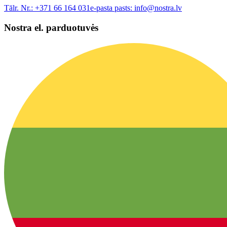
Tālr. Nr.:
+371 66 164 031
e-pasta pasts:
info@nostra.lv
Nostra el. parduotuvės