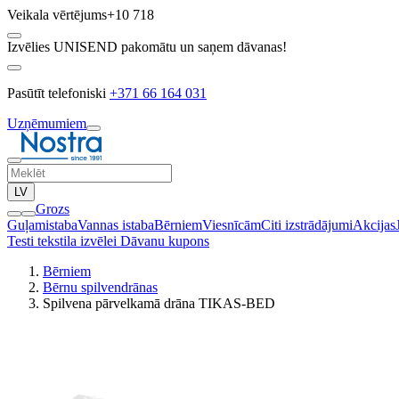
Veikala vērtējums
+10 718
Izvēlies UNISEND pakomātu un saņem dāvanas!
Pasūtīt telefoniski
+371 66 164 031
Uzņēmumiem
LV
Grozs
Guļamistaba
Vannas istaba
Bērniem
Viesnīcām
Citi izstrādājumi
Akcijas
Testi tekstila izvēlei
Dāvanu kupons
Bērniem
Bērnu spilvendrānas
Spilvena pārvelkamā drāna TIKAS-BED