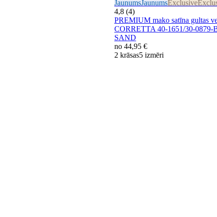
Jaunums
Jaunums
Exclusive
Exclu
4,8 (4)
PREMIUM mako satīna gultas ve
CORRETTA 40-1651/30-087
SAND
no
44,95 €
2 krāsas
5 izmēri