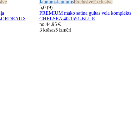
sive
Jaunums
Jaunums
Exclusive
Exclusive
5,0 (9)
ļa
PREMIUM mako satīna gultas veļa komplekts
9-BORDEAUX
CHELSEA 40-1551-BLUE
no
44,95 €
3 krāsas
5 izmēri