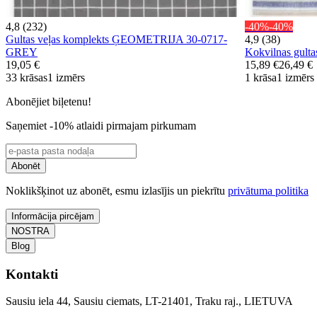
4,8 (232)
-40%
-40%
Gultas veļas komplekts ĢEOMETRIJA 30-0717-
4,9 (38)
GREY
Kokvilnas gul
19,05 €
15,89 €
26,49 €
33 krāsas
1 izmērs
1 krāsa
1 izmērs
Abonējiet biļetenu!
Saņemiet -10% atlaidi pirmajam pirkumam
Abonēt
Noklikšķinot uz abonēt, esmu izlasījis un piekrītu
privātuma politika
Informācija pircējam
NOSTRA
Blog
Kontakti
Sausiu iela 44, Sausiu ciemats, LT-21401, Traku raj., LIETUVA