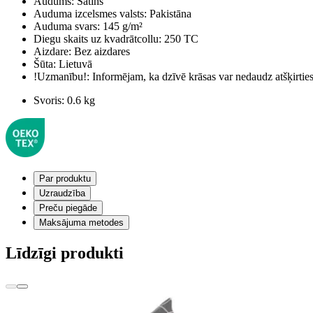
Audums:
Satīns
Auduma izcelsmes valsts:
Pakistāna
Auduma svars:
145 g/m²
Diegu skaits uz kvadrātcollu:
250 TC
Aizdare:
Bez aizdares
Šūta:
Lietuvā
!Uzmanību!:
Informējam, ka dzīvē krāsas var nedaudz atšķirti
Svoris:
0.6 kg
Par produktu
Uzraudzība
Preču piegāde
Maksājuma metodes
Līdzīgi produkti