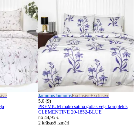
sive
Jaunums
Jaunums
Exclusive
Exclusive
5,0 (9)
ļa
PREMIUM mako satīna gultas veļa komplekts
CLEMENTINE 20-1852-BLUE
no
44,95 €
2 krāsas
5 izmēri