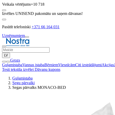
Veikala vērtējums
+10 718
Izvēlies UNISEND pakomātu un saņem dāvanas!
Pasūtīt telefoniski
+371 66 164 031
Uzņēmumiem
LV
Grozs
Guļamistaba
Vannas istaba
Bērniem
Viesnīcām
Citi izstrādājumi
Akcijas
Testi tekstila izvēlei
Dāvanu kupons
Guļamistaba
Segu pārvalki
Segas pārvalks MONACO-BED