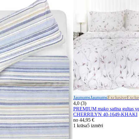
Jaunums
Jaunums
Exclusive
Exclu
4,0 (3)
PREMIUM mako satīna gultas ve
CHERRILYN 40-1649-KHAKI
no
44,95 €
1 krāsa
5 izmēri