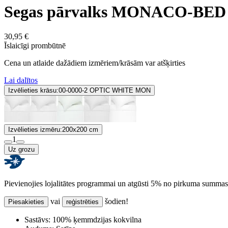
Segas pārvalks MONACO-BED
30,95 €
Īslaicīgi prombūtnē
Cena un atlaide dažādiem izmēriem/krāsām var atšķirties
Lai dalītos
Izvēlieties krāsu:
00-0000-2 OPTIC WHITE MON
Izvēlieties izmēru:
200x200 cm
1
Uz grozu
Pievienojies lojalitātes programmai un atgūsti 5% no pirkuma summas
vai
šodien!
Piesakieties
reģistrēties
Sastāvs:
100% ķemmdzijas kokvilna