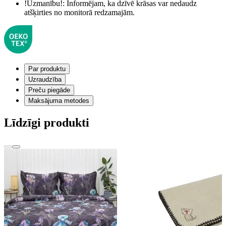
!Uzmanību!:
Informējam, ka dzīvē krāsas var nedaudz
atšķirties no monitorā redzamajām.
Par produktu
Uzraudzība
Preču piegāde
Maksājuma metodes
Līdzīgi produkti