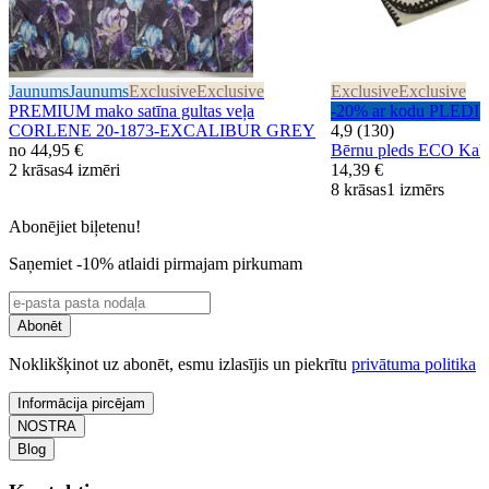
Jaunums
Jaunums
Exclusive
Exclusive
Exclusive
Exclusive
PREMIUM mako satīna gultas veļa
-20% ar kodu PLEDI
CORLENE 20-1873-EXCALIBUR GREY
4,9 (130)
no
44,95 €
Bērnu pleds ECO Kaķ
2 krāsas
4 izmēri
14,39 €
8 krāsas
1 izmērs
Abonējiet biļetenu!
Saņemiet -10% atlaidi pirmajam pirkumam
Abonēt
Noklikšķinot uz abonēt, esmu izlasījis un piekrītu
privātuma politika
Informācija pircējam
NOSTRA
Blog