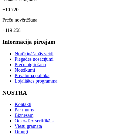
+10 720
Preču novērtēšana
+119 258
Informācija pircējam
Norēķināšanās veidi
Piegādes nosacījumi
Preču atgriešana
Noteikumi
Privātuma politika
Lojalitātes programma
NOSTRA
Kontakti
Par mums
Biznesam
Oeko-Tex sertifikāts
Viesu grāmata
Draugi