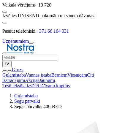
Veikala vērtējums
+10 720
Izvēlies UNISEND pakomātu un saņem dāvanas!
Pasūtīt telefoniski
+371 66 164 031
Uzņēmumiem
LV
Grozs
Guļamistaba
Vannas istaba
Bērniem
Viesnīcām
Citi
izstrādājumi
Akcijas
Jaunumi
Testi tekstila izvēlei
Dāvanu kupons
Guļamistaba
Segu pārvalki
Segas pārvalks 406-BED