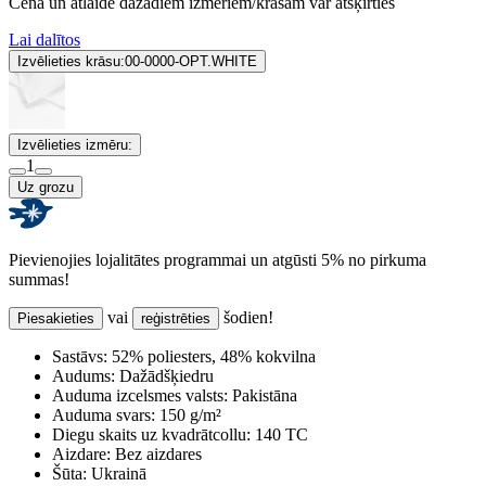
Cena un atlaide dažādiem izmēriem/krāsām var atšķirties
Lai dalītos
Izvēlieties krāsu:
00-0000-OPT.WHITE
Izvēlieties izmēru:
1
Uz grozu
Pievienojies lojalitātes programmai un atgūsti 5% no pirkuma
summas!
vai
šodien!
Piesakieties
reģistrēties
Sastāvs:
52% poliesters, 48% kokvilna
Audums:
Dažādšķiedru
Auduma izcelsmes valsts:
Pakistāna
Auduma svars:
150 g/m²
Diegu skaits uz kvadrātcollu:
140 TC
Aizdare:
Bez aizdares
Šūta:
Ukrainā