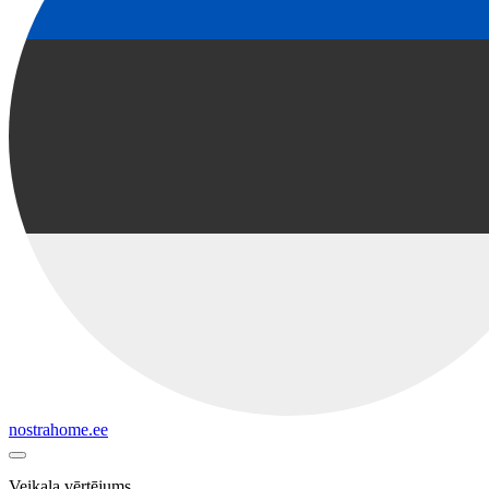
nostrahome.ee
Veikala vērtējums