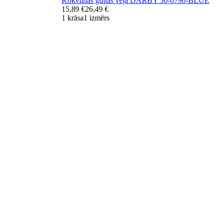
Kokvilnas gultas veļa DARBY 30-0790-BLUE
15,89 €
26,49 €
1 krāsa
1 izmērs