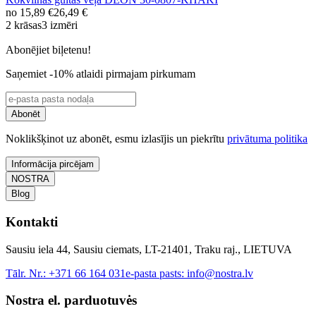
no
15,89 €
26,49 €
2 krāsas
3 izmēri
Abonējiet biļetenu!
Saņemiet -10% atlaidi pirmajam pirkumam
Abonēt
Noklikšķinot uz abonēt, esmu izlasījis un piekrītu
privātuma politika
Informācija pircējam
NOSTRA
Blog
Kontakti
Sausiu iela 44, Sausiu ciemats, LT-21401, Traku raj., LIETUVA
Tālr. Nr.:
+371 66 164 031
e-pasta pasts:
info@nostra.lv
Nostra el. parduotuvės