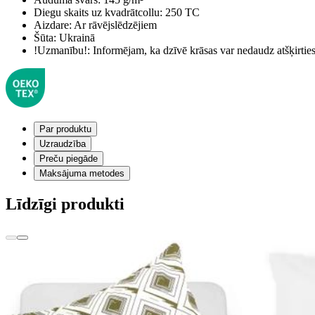
Diegu skaits uz kvadrātcollu:
250 TC
Aizdare:
Ar rāvējslēdzējiem
Šūta:
Ukrainā
!Uzmanību!:
Informējam, ka dzīvē krāsas var nedaudz atšķirti
Par produktu
Uzraudzība
Preču piegāde
Maksājuma metodes
Līdzīgi produkti