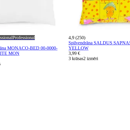
ssional
Professional
4,9 (250)
Spilvendrāna SALDUS SAPNAS
ndrāna MONACO-BED 00-0000-
YELLOW
HITE MON
3,99 €
3 krāsas
2 izmēri
s