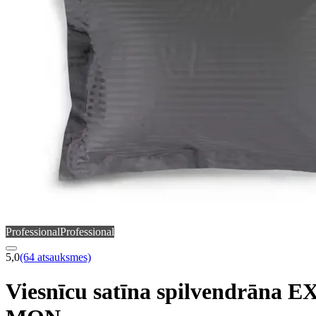
Professional
Professional
5,0
(64 atsauksmes)
Viesnīcu satīna spilvendrāna