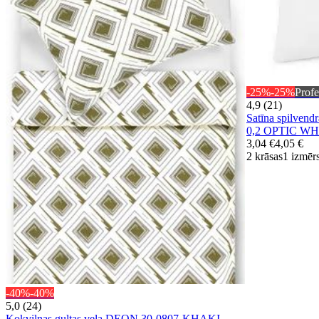
-25%
-25%
Profe
4,9 (21)
Satīna spilve
0,2 OPTIC W
3,04 €
4,05 €
2 krāsas
1 izmēr
-40%
-40%
5,0 (24)
Kokvilnas gultas veļa DEON 30-0807-KHAKI