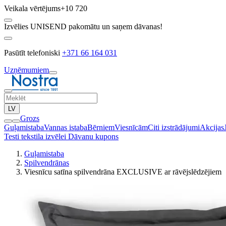
Veikala vērtējums
+10 720
Izvēlies UNISEND pakomātu un saņem dāvanas!
Pasūtīt telefoniski
+371 66 164 031
Uzņēmumiem
LV
Grozs
Guļamistaba
Vannas istaba
Bērniem
Viesnīcām
Citi izstrādājumi
Akcijas
Testi tekstila izvēlei
Dāvanu kupons
Guļamistaba
Spilvendrānas
Viesnīcu satīna spilvendrāna EXCLUSIVE ar rāvējslēdzējiem