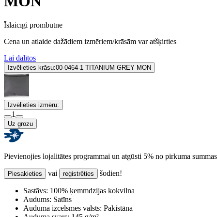
MON
Īslaicīgi prombūtnē
Cena un atlaide dažādiem izmēriem/krāsām var atšķirties
Lai dalītos
Izvēlieties krāsu:
00-0464-1 TITANIUM GREY MON
Izvēlieties izmēru:
1
Uz grozu
Pievienojies lojalitātes programmai un atgūsti 5% no pirkuma summas
vai
šodien!
Piesakieties
reģistrēties
Sastāvs:
100% ķemmdzijas kokvilna
Audums:
Satīns
Auduma izcelsmes valsts:
Pakistāna
Auduma svars:
145 g/m²