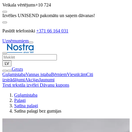
Veikala vērtējums
+10 724
Izvēlies UNISEND pakomātu un saņem dāvanas!
Pasūtīt telefoniski
+371 66 164 031
Uzņēmumiem
LV
Grozs
Guļamistaba
Vannas istaba
Bērniem
Viesnīcām
Citi
izstrādājumi
Akcijas
Jaunumi
Testi tekstila izvēlei
Dāvanu kupons
Guļamistaba
Palagi
Satīna palagi
Satīna palagi bez gumijas