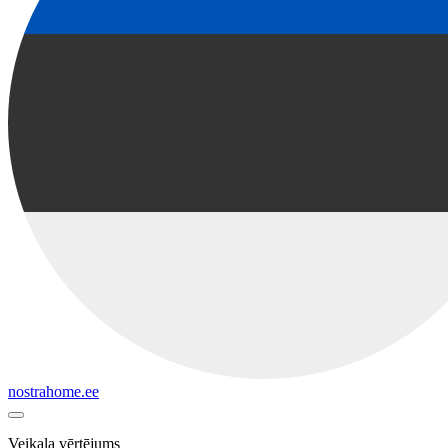
nostrahome.ee
Veikala vērtējums