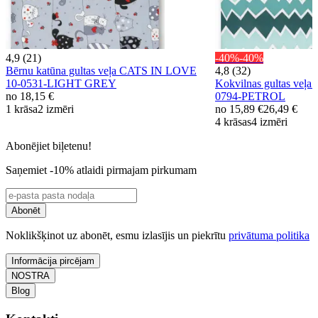
4,9 (21)
-40%
-40%
Bērnu katūna gultas veļa CATS IN LOVE
4,8 (32)
10-0531-LIGHT GREY
Kokvilnas gultas veļa
no
18,15 €
0794-PETROL
1 krāsa
2 izmēri
no
15,89 €
26,49 €
4 krāsas
4 izmēri
Abonējiet biļetenu!
Saņemiet -10% atlaidi pirmajam pirkumam
Abonēt
Noklikšķinot uz abonēt, esmu izlasījis un piekrītu
privātuma politika
Informācija pircējam
NOSTRA
Blog