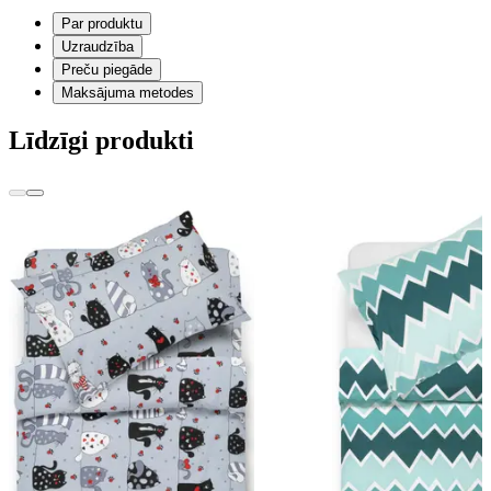
Par produktu
Uzraudzība
Preču piegāde
Maksājuma metodes
Līdzīgi produkti