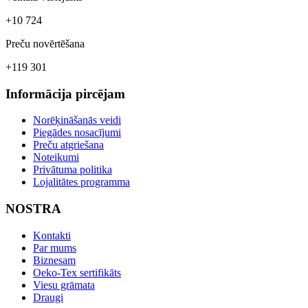
+10 724
Preču novērtēšana
+119 301
Informācija pircējam
Norēķināšanās veidi
Piegādes nosacījumi
Preču atgriešana
Noteikumi
Privātuma politika
Lojalitātes programma
NOSTRA
Kontakti
Par mums
Biznesam
Oeko-Tex sertifikāts
Viesu grāmata
Draugi