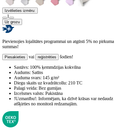
Izvēlieties izmēru:
1
Uz grozu
Pievienojies lojalitātes programmai un atgūsti 5% no pirkuma
summas!
vai
šodien!
Piesakieties
reģistrēties
Sastāvs:
100% ķemmdzijas kokvilna
Audums:
Satīns
Auduma svars:
145 g/m²
Diegu skaits uz kvadrātcollu:
210 TC
Palagi veida:
Bez gumijas
Izcelsmes valsts:
Pakistāna
!Uzmanību!:
Informējam, ka dzīvē krāsas var nedaudz
atšķirties no monitorā redzamajām.