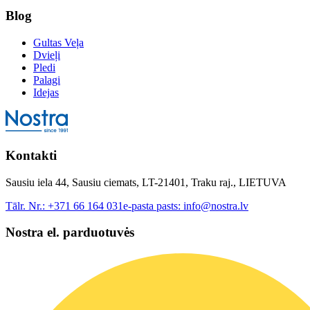
Blog
Gultas Veļa
Dvieļi
Pledi
Palagi
Idejas
Kontakti
Sausiu iela 44, Sausiu ciemats, LT-21401, Traku raj., LIETUVA
Tālr. Nr.:
+371 66 164 031
e-pasta pasts:
info@nostra.lv
Nostra el. parduotuvės