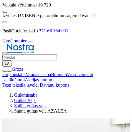
Veikala vērtējums
+10 720
Izvēlies UNISEND pakomātu un saņem dāvanas!
Pasūtīt telefoniski
+371 66 164 031
Uzņēmumiem
LV
Grozs
Guļamistaba
Vannas istaba
Bērniem
Viesnīcām
Citi
izstrādājumi
Akcijas
Jaunumi
Testi tekstila izvēlei
Dāvanu kupons
Guļamistaba
Gultas Veļa
Satīna gultas veļa
Satīna gultas veļa AZALEA