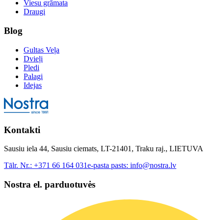
Viesu grāmata
Draugi
Blog
Gultas Veļa
Dvieļi
Pledi
Palagi
Idejas
Kontakti
Sausiu iela 44, Sausiu ciemats, LT-21401, Traku raj., LIETUVA
Tālr. Nr.:
+371 66 164 031
e-pasta pasts:
info@nostra.lv
Nostra el. parduotuvės