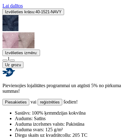
Lai dalītos
Izvēlieties krāsu:
40-1521-NAVY
Izvēlieties izmēru:
1
Uz grozu
Pievienojies lojalitātes programmai un atgūsti 5% no pirkuma
summas!
vai
šodien!
Piesakieties
reģistrēties
Sastāvs:
100% ķemmdzijas kokvilna
Audums:
Satīns
Auduma izcelsmes valsts:
Pakistāna
Auduma svars:
125 g/m²
Diegu skaits uz kvadrātcollu:
205 TC