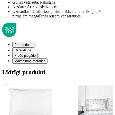
Gultas veļa šūta:
Pakistānā
Aizdare:
Ar rāvējslēdzējiem
Uzmanību!:
Gultas komplekti ir līdz 5 cm lielāki, jo pēc
pirmajām mazgāšanas reizēm var sarauties.
Par produktu
Uzraudzība
Preču piegāde
Maksājuma metodes
Līdzīgi produkti