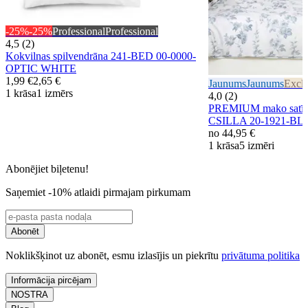
-25%
-25%
Professional
Professional
4,5 (2)
Kokvilnas spilvendrāna 241-BED 00-0000-
OPTIC WHITE
1,99 €
2,65 €
Jaunums
Jaunums
Exclu
1 krāsa
1 izmērs
4,0 (2)
PREMIUM mako satīna
CSILLA 20-1921-BL
no
44,95 €
1 krāsa
5 izmēri
Abonējiet biļetenu!
Saņemiet -10% atlaidi pirmajam pirkumam
Abonēt
Noklikšķinot uz abonēt, esmu izlasījis un piekrītu
privātuma politika
Informācija pircējam
NOSTRA