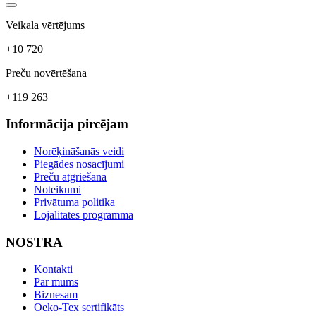
Veikala vērtējums
+10 720
Preču novērtēšana
+119 263
Informācija pircējam
Norēķināšanās veidi
Piegādes nosacījumi
Preču atgriešana
Noteikumi
Privātuma politika
Lojalitātes programma
NOSTRA
Kontakti
Par mums
Biznesam
Oeko-Tex sertifikāts