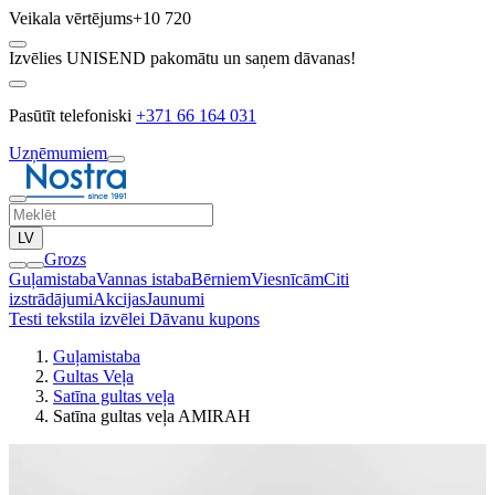
Veikala vērtējums
+10 720
Izvēlies UNISEND pakomātu un saņem dāvanas!
Pasūtīt telefoniski
+371 66 164 031
Uzņēmumiem
LV
Grozs
Guļamistaba
Vannas istaba
Bērniem
Viesnīcām
Citi
izstrādājumi
Akcijas
Jaunumi
Testi tekstila izvēlei
Dāvanu kupons
Guļamistaba
Gultas Veļa
Satīna gultas veļa
Satīna gultas veļa AMIRAH