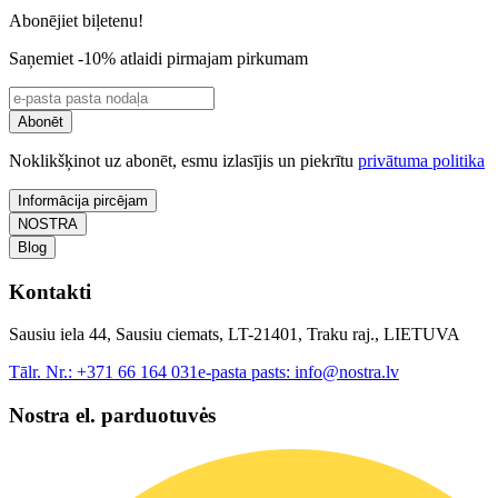
Abonējiet biļetenu!
Saņemiet -10% atlaidi pirmajam pirkumam
Abonēt
Noklikšķinot uz abonēt, esmu izlasījis un piekrītu
privātuma politika
Informācija pircējam
NOSTRA
Blog
Kontakti
Sausiu iela 44, Sausiu ciemats, LT-21401, Traku raj., LIETUVA
Tālr. Nr.:
+371 66 164 031
e-pasta pasts:
info@nostra.lv
Nostra el. parduotuvės