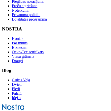
Piegādes nosacījumi
Preču atgriešana
Noteikumi
Privātuma politika
Lojalitātes programma
NOSTRA
Kontakti
Par mums
Biznesam
Oeko-Tex sertifikāts
Viesu grāmata
Draugi
Blog
Gultas Veļa
Dvieļi
Pledi
Palagi
Idejas