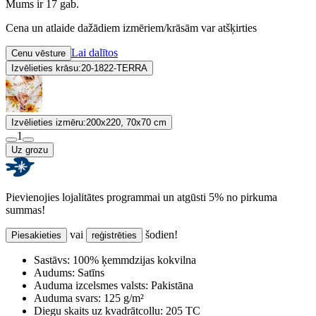
Mums ir 17 gab.
Cena un atlaide dažādiem izmēriem/krāsām var atšķirties
Lai dalītos
Cenu vēsture
Izvēlieties krāsu:
20-1822-TERRA
Izvēlieties izmēru:
200x220, 70x70 cm
1
Uz grozu
Pievienojies lojalitātes programmai un atgūsti 5% no pirkuma
summas!
vai
šodien!
Piesakieties
reģistrēties
Sastāvs:
100% ķemmdzijas kokvilna
Audums:
Satīns
Auduma izcelsmes valsts:
Pakistāna
Auduma svars:
125 g/m²
Diegu skaits uz kvadrātcollu:
205 TC