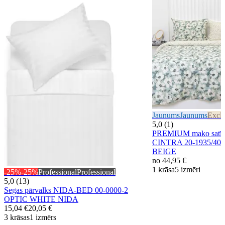
Jaunums
Jaunums
Exclu
5,0 (1)
PREMIUM mako satīna
CINTRA 20-1935/40
BEIGE
no
44,95 €
1 krāsa
5 izmēri
-25%
-25%
Professional
Professional
5,0 (13)
Segas pārvalks NIDA-BED 00-0000-2
OPTIC WHITE NIDA
15,04 €
20,05 €
3 krāsas
1 izmērs