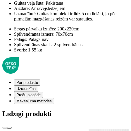
Gultas veļa šūta:
Pakistānā
Aizdare:
Ar rāvējslēdzējiem
Uzmanību!:
Gultas komplekti ir līdz 5 cm lielāki, jo pēc
pirmajām mazgāšanas reizēm var sarauties.
Segas pārvalka izmērs:
200x220cm
Spilvendrānas izmērs:
70x70cm
Palags:
Palaga nav
Spilvendrānas skaits:
2 spilvendrānas
Svoris:
1.55 kg
Par produktu
Uzraudzība
Preču piegāde
Maksājuma metodes
Līdzīgi produkti