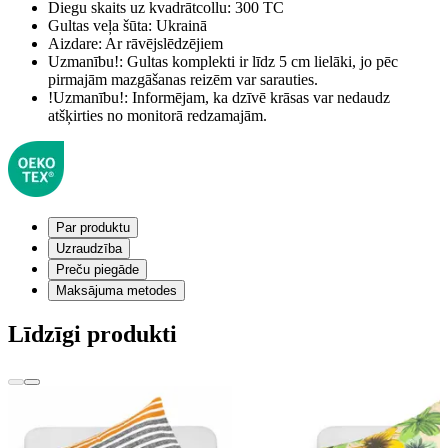
Diegu skaits uz kvadrātcollu:
300 TC
Gultas veļa šūta:
Ukrainā
Aizdare:
Ar rāvējslēdzējiem
Uzmanību!:
Gultas komplekti ir līdz 5 cm lielāki, jo pēc
pirmajām mazgāšanas reizēm var sarauties.
!Uzmanību!:
Informējam, ka dzīvē krāsas var nedaudz
atšķirties no monitorā redzamajām.
Par produktu
Uzraudzība
Preču piegāde
Maksājuma metodes
Līdzīgi produkti