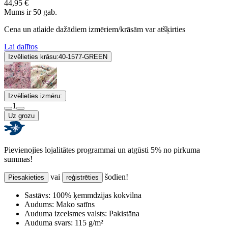
44,95 €
Mums ir 50 gab.
Cena un atlaide dažādiem izmēriem/krāsām var atšķirties
Lai dalītos
Izvēlieties krāsu:
40-1577-GREEN
Izvēlieties izmēru:
1
Uz grozu
Pievienojies lojalitātes programmai un atgūsti 5% no pirkuma
summas!
vai
šodien!
Piesakieties
reģistrēties
Sastāvs:
100% ķemmdzijas kokvilna
Audums:
Mako satīns
Auduma izcelsmes valsts:
Pakistāna
Auduma svars:
115 g/m²