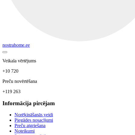
nostrahome.ee
Veikala vērtējums
+10 720
Preču novērtēšana
+119 263
Informācija pircējam
Norēķināšanās veidi
Piegādes nosacījumi
Preču atgriešana
Noteikumi