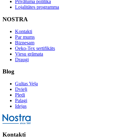
Privātuma politika
Lojalitātes programma
NOSTRA
Kontakti
Par mums
Biznesam
Oeko-Tex sertifikāts
Viesu grāmata
Draugi
Blog
Gultas Veļa
Dvieļi
Pledi
Palagi
Idejas
Kontakti