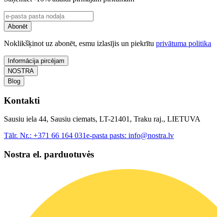
Abonēt
Noklikšķinot uz abonēt, esmu izlasījis un piekrītu
privātuma politika
Informācija pircējam
NOSTRA
Blog
Kontakti
Sausiu iela 44, Sausiu ciemats, LT-21401, Traku raj., LIETUVA
Tālr. Nr.:
+371 66 164 031
e-pasta pasts:
info@nostra.lv
Nostra el. parduotuvės