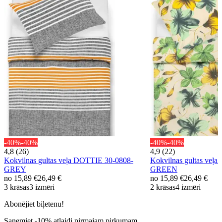
-40%
-40%
-40%
-40%
4,8 (26)
4,9 (22)
Kokvilnas gultas veļa DOTTIE 30-0808-
Kokvilnas gultas veļ
GREY
GREEN
no
15,89 €
26,49 €
no
15,89 €
26,49 €
3 krāsas
3 izmēri
2 krāsas
4 izmēri
Abonējiet biļetenu!
Saņemiet -10% atlaidi pirmajam pirkumam