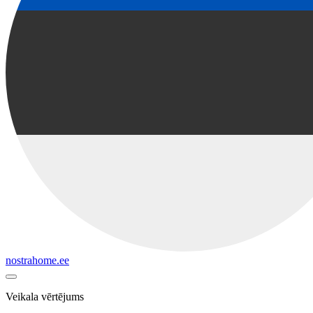
nostrahome.ee
Veikala vērtējums