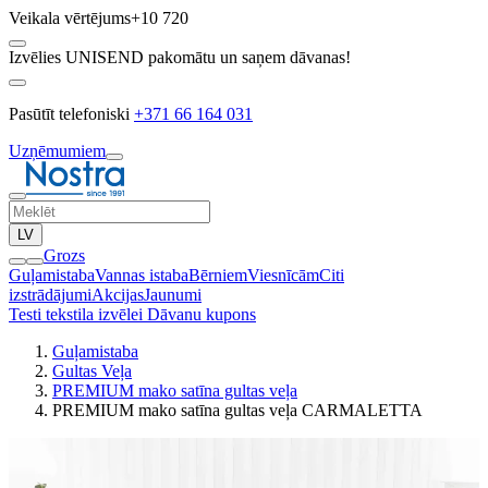
Veikala vērtējums
+10 720
Izvēlies UNISEND pakomātu un saņem dāvanas!
Pasūtīt telefoniski
+371 66 164 031
Uzņēmumiem
LV
Grozs
Guļamistaba
Vannas istaba
Bērniem
Viesnīcām
Citi
izstrādājumi
Akcijas
Jaunumi
Testi tekstila izvēlei
Dāvanu kupons
Guļamistaba
Gultas Veļa
PREMIUM mako satīna gultas veļa
PREMIUM mako satīna gultas veļa CARMALETTA