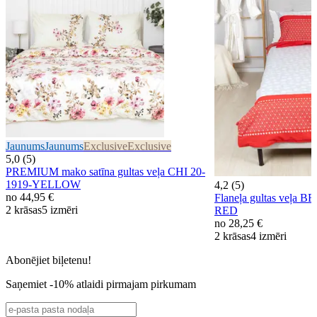
Jaunums
Jaunums
Exclusive
Exclusive
5,0 (5)
PREMIUM mako satīna gultas veļa CHI 20-
1919-YELLOW
4,2 (5)
no
44,95 €
Flaneļa gultas veļa 
2 krāsas
5 izmēri
RED
no
28,25 €
2 krāsas
4 izmēri
Abonējiet biļetenu!
Saņemiet -10% atlaidi pirmajam pirkumam