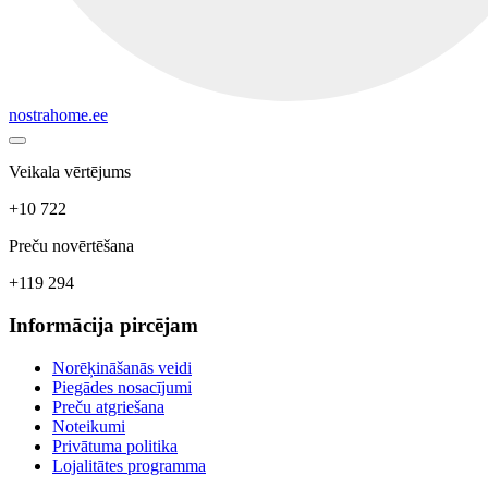
nostrahome.ee
Veikala vērtējums
+10 722
Preču novērtēšana
+119 294
Informācija pircējam
Norēķināšanās veidi
Piegādes nosacījumi
Preču atgriešana
Noteikumi
Privātuma politika
Lojalitātes programma