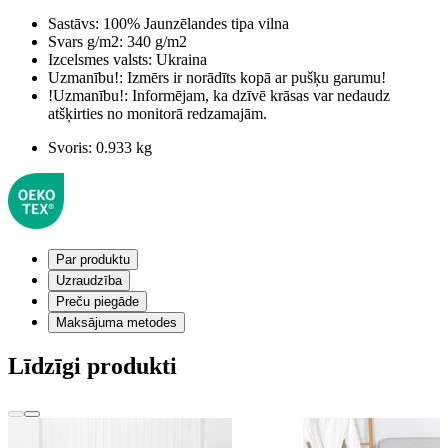
Sastāvs:
100% Jaunzēlandes tipa vilna
Svars g/m2:
340 g/m2
Izcelsmes valsts:
Ukraina
Uzmanību!:
Izmērs ir norādīts kopā ar pušķu garumu!
!Uzmanību!:
Informējam, ka dzīvē krāsas var nedaudz
atšķirties no monitorā redzamajām.
Svoris:
0.933 kg
Par produktu
Uzraudzība
Preču piegāde
Maksājuma metodes
Līdzīgi produkti