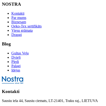
NOSTRA
Kontakti
Par mums
Biznesam
Oeko-Tex sertifikāts
Viesu grāmata
Draugi
Blog
Gultas Veļa
Dvieļi
Pledi
Palagi
Idejas
Kontakti
Sausiu iela 44, Sausiu ciemats, LT-21401, Traku raj., LIETUVA