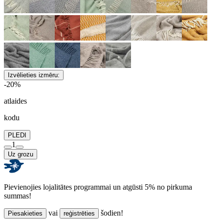
Izvēlieties izmēru:
-20%
atlaides
kodu
PLEDI
1
Uz grozu
Pievienojies lojalitātes programmai un atgūsti 5% no pirkuma
summas!
vai
šodien!
Piesakieties
reģistrēties