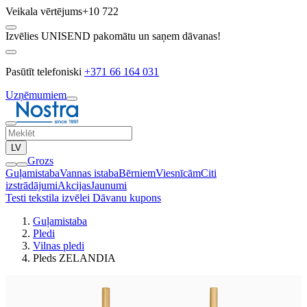
Veikala vērtējums
+10 722
Izvēlies UNISEND pakomātu un saņem dāvanas!
Pasūtīt telefoniski
+371 66 164 031
Uzņēmumiem
LV
Grozs
Guļamistaba
Vannas istaba
Bērniem
Viesnīcām
Citi
izstrādājumi
Akcijas
Jaunumi
Testi tekstila izvēlei
Dāvanu kupons
Guļamistaba
Pledi
Vilnas pledi
Pleds ZELANDIA