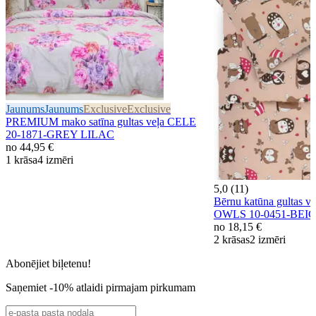
Jaunums
Jaunums
Exclusive
Exclusive
PREMIUM mako satīna gultas veļa CELE
20-1871-GREY LILAC
no
44,95 €
1 krāsa
4 izmēri
5,0 (11)
Bērnu katūna gultas 
OWLS 10-0451-BEI
no
18,15 €
2 krāsas
2 izmēri
Abonējiet biļetenu!
Saņemiet -10% atlaidi pirmajam pirkumam