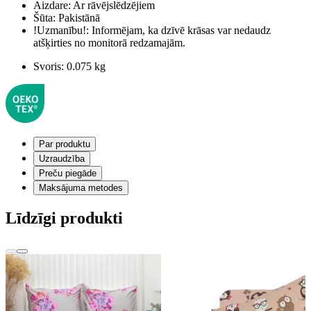
Aizdare:
Ar rāvējslēdzējiem
Šūta:
Pakistānā
!Uzmanību!:
Informējam, ka dzīvē krāsas var nedaudz
atšķirties no monitorā redzamajām.
Svoris:
0.075 kg
Par produktu
Uzraudzība
Preču piegāde
Maksājuma metodes
Līdzīgi produkti