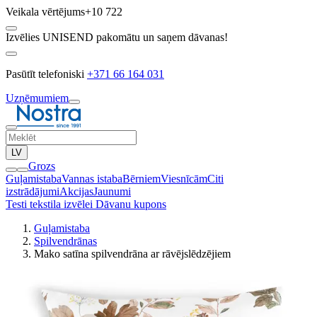
Veikala vērtējums
+10 722
Izvēlies UNISEND pakomātu un saņem dāvanas!
Pasūtīt telefoniski
+371 66 164 031
Uzņēmumiem
LV
Grozs
Guļamistaba
Vannas istaba
Bērniem
Viesnīcām
Citi
izstrādājumi
Akcijas
Jaunumi
Testi tekstila izvēlei
Dāvanu kupons
Guļamistaba
Spilvendrānas
Mako satīna spilvendrāna ar rāvējslēdzējiem