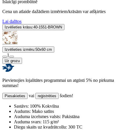
Īslaicīgi prombūtnē
Cena un atlaide dažādiem izmēriem/krāsām var atšķirties
Lai dalītos
Izvēlieties krāsu:
40-1551-BROWN
Izvēlieties izmēru:
50x60 cm
1
Uz grozu
Pievienojies lojalitātes programmai un atgūsti 5% no pirkuma
summas!
vai
šodien!
Piesakieties
reģistrēties
Sastāvs:
100% Kokvilna
Audums:
Mako satīns
Auduma izcelsmes valsts:
Pakistāna
Auduma svars:
115 g/m²
Diegu skaits uz kvadrātcollu:
300 TC