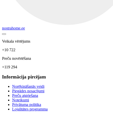
nostrahome.ee
Veikala vērtējums
+10 722
Preču novērtēšana
+119 294
Informācija pircējam
Norēķināšanās veidi
Piegādes nosacījumi
Preču atgriešana
Noteikumi
Privātuma politika
Lojalitātes programma