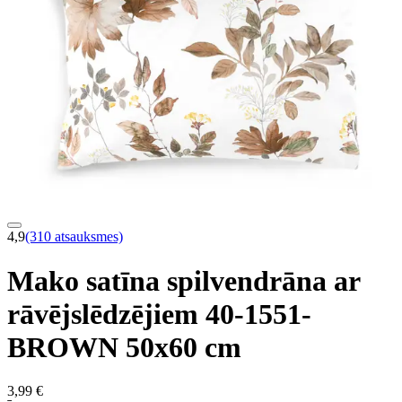
4,9
(310 atsauksmes)
Mako satīna spilvendrāna ar
rāvējslēdzējiem 40-1551-
BROWN 50x60 cm
3,99 €