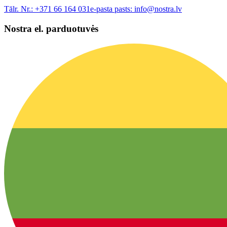
Tālr. Nr.:
+371 66 164 031
e-pasta pasts:
info@nostra.lv
Nostra el. parduotuvės