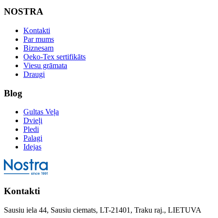
NOSTRA
Kontakti
Par mums
Biznesam
Oeko-Tex sertifikāts
Viesu grāmata
Draugi
Blog
Gultas Veļa
Dvieļi
Pledi
Palagi
Idejas
Kontakti
Sausiu iela 44, Sausiu ciemats, LT-21401, Traku raj., LIETUVA