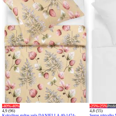
-40%
-40%
-25%
-25%
Profe
4,9 (96)
4,8 (55)
Kokvilnas gultas veļa DANIELLA 40-1474-
Segas pārval