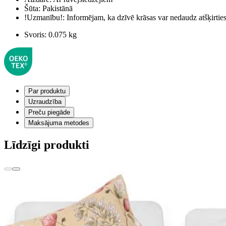
Šūta:
Pakistānā
!Uzmanību!:
Informējam, ka dzīvē krāsas var nedaudz atšķirti
Svoris:
0.075 kg
Par produktu
Uzraudzība
Preču piegāde
Maksājuma metodes
Līdzīgi produkti