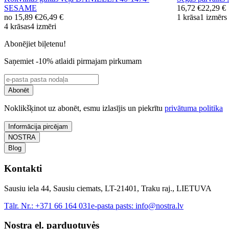
SESAME
16,72 €
22,29 €
no
15,89 €
26,49 €
1 krāsa
1 izmērs
4 krāsas
4 izmēri
Abonējiet biļetenu!
Saņemiet -10% atlaidi pirmajam pirkumam
Abonēt
Noklikšķinot uz abonēt, esmu izlasījis un piekrītu
privātuma politika
Informācija pircējam
NOSTRA
Blog
Kontakti
Sausiu iela 44, Sausiu ciemats, LT-21401, Traku raj., LIETUVA
Tālr. Nr.:
+371 66 164 031
e-pasta pasts:
info@nostra.lv
Nostra el. parduotuvės