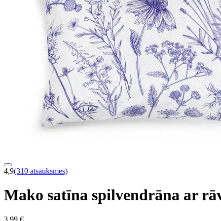
4,9
(310 atsauksmes)
Mako satīna spilvendrāna ar r
3,99 €