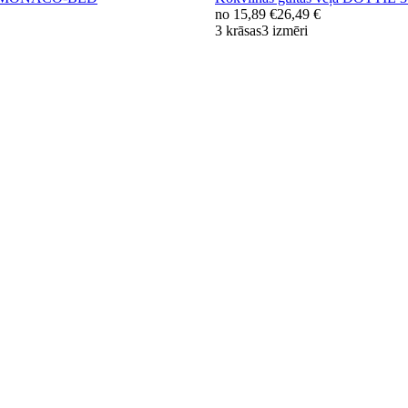
no
15,89 €
26,49 €
3 krāsas
3 izmēri