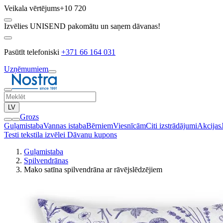
Veikala vērtējums
+10 720
Izvēlies UNISEND pakomātu un saņem dāvanas!
Pasūtīt telefoniski
+371 66 164 031
Uzņēmumiem
LV
Grozs
Guļamistaba
Vannas istaba
Bērniem
Viesnīcām
Citi izstrādājumi
Akcijas
Testi tekstila izvēlei
Dāvanu kupons
Guļamistaba
Spilvendrānas
Mako satīna spilvendrāna ar rāvējslēdzējiem