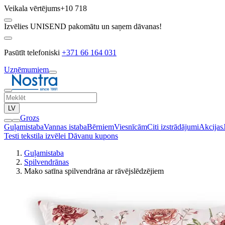
Veikala vērtējums
+10 718
Izvēlies UNISEND pakomātu un saņem dāvanas!
Pasūtīt telefoniski
+371 66 164 031
Uzņēmumiem
LV
Grozs
Guļamistaba
Vannas istaba
Bērniem
Viesnīcām
Citi izstrādājumi
Akcijas
Testi tekstila izvēlei
Dāvanu kupons
Guļamistaba
Spilvendrānas
Mako satīna spilvendrāna ar rāvējslēdzējiem