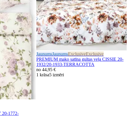
Jaunums
Jaunums
Exclusive
Exclusive
PREMIUM mako satīna gultas veļa CISSIE 20-
1932/20-1933-TERRACOTTA
no
44,95 €
1 krāsa
5 izmēri
 20-1772-