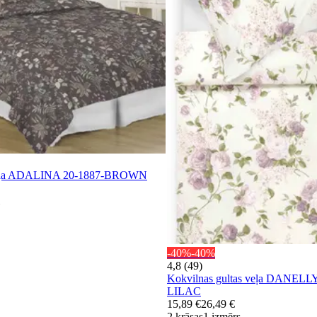
 veļa ADALINA 20-1887-BROWN
-40%
-40%
4,8 (49)
Kokvilnas gultas veļa DANELLY
LILAC
15,89 €
26,49 €
2 krāsas
1 izmērs