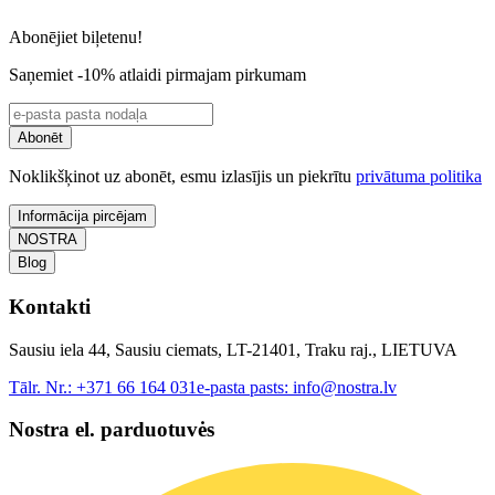
Abonējiet biļetenu!
Saņemiet -10% atlaidi pirmajam pirkumam
Abonēt
Noklikšķinot uz abonēt, esmu izlasījis un piekrītu
privātuma politika
Informācija pircējam
NOSTRA
Blog
Kontakti
Sausiu iela 44, Sausiu ciemats, LT-21401, Traku raj., LIETUVA
Tālr. Nr.:
+371 66 164 031
e-pasta pasts:
info@nostra.lv
Nostra el. parduotuvės