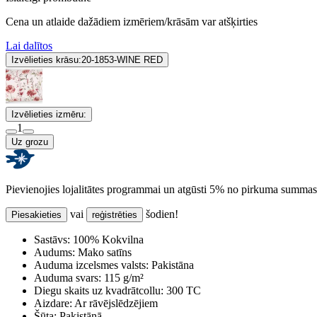
Cena un atlaide dažādiem izmēriem/krāsām var atšķirties
Lai dalītos
Izvēlieties krāsu:
20-1853-WINE RED
Izvēlieties izmēru:
1
Uz grozu
Pievienojies lojalitātes programmai un atgūsti 5% no pirkuma summas
vai
šodien!
Piesakieties
reģistrēties
Sastāvs:
100% Kokvilna
Audums:
Mako satīns
Auduma izcelsmes valsts:
Pakistāna
Auduma svars:
115 g/m²
Diegu skaits uz kvadrātcollu:
300 TC
Aizdare:
Ar rāvējslēdzējiem
Šūta:
Pakistānā