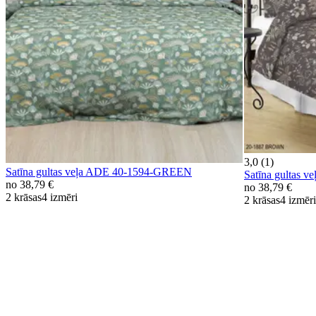
3,0 (1)
Satīna gultas veļa ADE 40-1594-GREEN
Satīna gultas
no
38,79 €
no
38,79 €
2 krāsas
4 izmēri
2 krāsas
4 izmēri