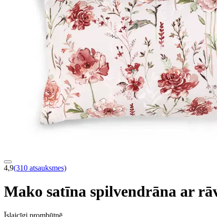
4,9
(310 atsauksmes)
Mako satīna spilvendrāna ar r
Īslaicīgi prombūtnē