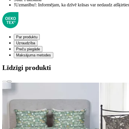
!Uzmanību!:
Informējam, ka dzīvē krāsas var nedaudz atšķirti
Par produktu
Uzraudzība
Preču piegāde
Maksājuma metodes
Līdzīgi produkti