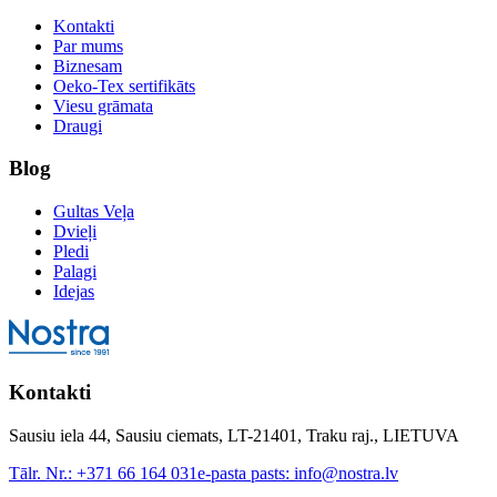
Kontakti
Par mums
Biznesam
Oeko-Tex sertifikāts
Viesu grāmata
Draugi
Blog
Gultas Veļa
Dvieļi
Pledi
Palagi
Idejas
Kontakti
Sausiu iela 44, Sausiu ciemats, LT-21401, Traku raj., LIETUVA
Tālr. Nr.:
+371 66 164 031
e-pasta pasts:
info@nostra.lv