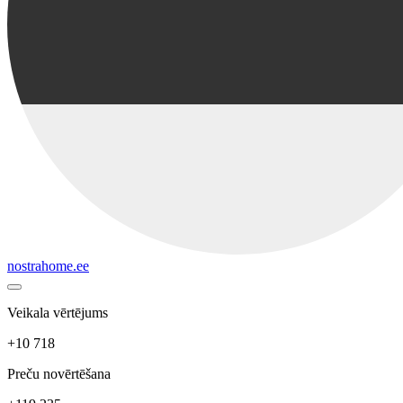
nostrahome.ee
Veikala vērtējums
+10 718
Preču novērtēšana