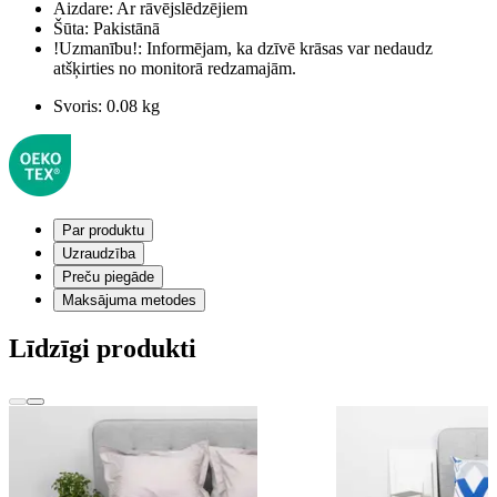
Aizdare:
Ar rāvējslēdzējiem
Šūta:
Pakistānā
!Uzmanību!:
Informējam, ka dzīvē krāsas var nedaudz
atšķirties no monitorā redzamajām.
Svoris:
0.08 kg
Par produktu
Uzraudzība
Preču piegāde
Maksājuma metodes
Līdzīgi produkti