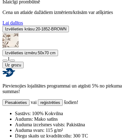
Īslaicīgi prombūtnē
Cena un atlaide dažādiem izmēriem/krāsām var atšķirties
Lai dalītos
Izvēlieties krāsu:
20-1852-BROWN
Izvēlieties izmēru:
50x70 cm
1
Uz grozu
Pievienojies lojalitātes programmai un atgūsti 5% no pirkuma
summas!
vai
šodien!
Piesakieties
reģistrēties
Sastāvs:
100% Kokvilna
Audums:
Mako satīns
Auduma izcelsmes valsts:
Pakistāna
Auduma svars:
115 g/m²
Diegu skaits uz kvadrātcollu:
300 TC