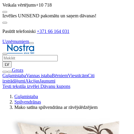
Veikala vērtējums
+10 718
Izvēlies UNISEND pakomātu un saņem dāvanas!
Pasūtīt telefoniski
+371 66 164 031
Uzņēmumiem
LV
Grozs
Guļamistaba
Vannas istaba
Bērniem
Viesnīcām
Citi
izstrādājumi
Akcijas
Jaunumi
Testi tekstila izvēlei
Dāvanu kupons
Guļamistaba
Spilvendrānas
Mako satīna spilvendrāna ar rāvējslēdzējiem