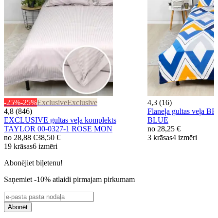
-25%
-25%
Exclusive
Exclusive
4,3 (16)
4,8 (846)
Flaneļa gultas veļa 
EXCLUSIVE gultas veļa komplekts
BLUE
TAYLOR 00-0327-1 ROSE MON
no
28,25 €
no
28,88 €
38,50 €
3 krāsas
4 izmēri
19 krāsas
6 izmēri
Abonējiet biļetenu!
Saņemiet -10% atlaidi pirmajam pirkumam
Abonēt