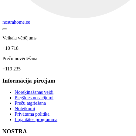
nostrahome.ee
Veikala vērtējums
+10 718
Preču novērtēšana
+119 235
Informācija pircējam
Norēķināšanās veidi
Piegādes nosacījumi
Preču atgriešana
Noteikumi
Privātuma politika
Lojalitātes programma
NOSTRA