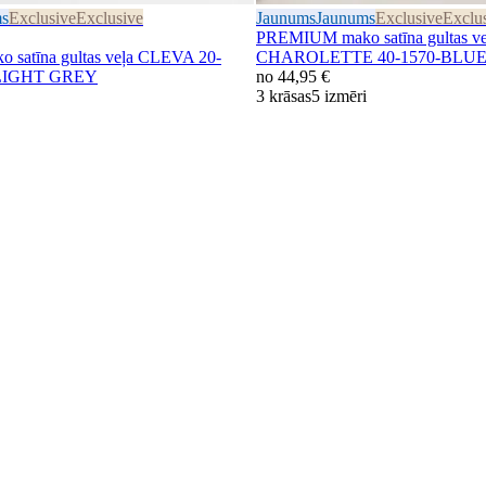
ms
Exclusive
Exclusive
Jaunums
Jaunums
Exclusive
Exclu
PREMIUM mako satīna gultas ve
satīna gultas veļa CLEVA 20-
CHAROLETTE 40-1570-BLU
-LIGHT GREY
no
44,95 €
3 krāsas
5 izmēri