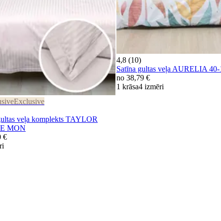
4,8 (10)
Satīna gultas veļa AURELIA 4
no
38,79 €
1 krāsa
4 izmēri
usive
Exclusive
ltas veļa komplekts TAYLOR
OSE MON
0 €
ri