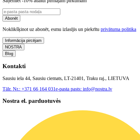
Saņemiet -10% atlaidi pirmajam pirkumam
Abonēt
Noklikšķinot uz abonēt, esmu izlasījis un piekrītu
privātuma politika
Informācija pircējam
NOSTRA
Blog
Kontakti
Sausiu iela 44, Sausiu ciemats, LT-21401, Traku raj., LIETUVA
Tālr. Nr.:
+371 66 164 031
e-pasta pasts:
info@nostra.lv
Nostra el. parduotuvės