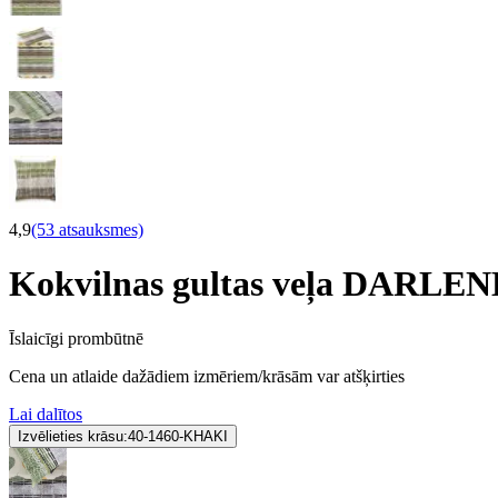
4,9
(53 atsauksmes)
Kokvilnas gultas veļa DARLE
Īslaicīgi prombūtnē
Cena un atlaide dažādiem izmēriem/krāsām var atšķirties
Lai dalītos
Izvēlieties krāsu:
40-1460-KHAKI