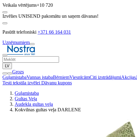
Veikala vērtējums
+10 720
Izvēlies UNISEND pakomātu un saņem dāvanas!
Pasūtīt telefoniski
+371 66 164 031
Uzņēmumiem
LV
Grozs
Guļamistaba
Vannas istaba
Bērniem
Viesnīcām
Citi izstrādājumi
Akcijas
Testi tekstila izvēlei
Dāvanu kupons
Guļamistaba
Gultas Veļa
Audekla gultas veļa
Kokvilnas gultas veļa DARLENE