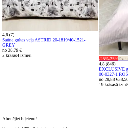
4,6 (7)
Satīna gultas veļa ASTRID 20-1819/40-1521-
GREY
no
38,79 €
2 krāsas
4 izmēri
-25%
-25%
Excl
4,8 (846)
EXCLUSIVE gu
00-0327-1 R
no
28,88 €
38,5
19 krāsas
6 izmē
Abonējiet biļetenu!