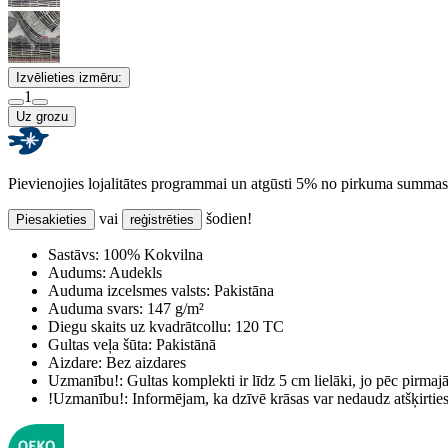
Izvēlieties izmēru:
1
Uz grozu
Pievienojies lojalitātes programmai un atgūsti 5% no pirkuma summas
vai
šodien!
Piesakieties
reģistrēties
Sastāvs:
100% Kokvilna
Audums:
Audekls
Auduma izcelsmes valsts:
Pakistāna
Auduma svars:
147 g/m²
Diegu skaits uz kvadrātcollu:
120 TC
Gultas veļa šūta:
Pakistānā
Aizdare:
Bez aizdares
Uzmanību!:
Gultas komplekti ir līdz 5 cm lielāki, jo pēc pirma
!Uzmanību!:
Informējam, ka dzīvē krāsas var nedaudz atšķirti