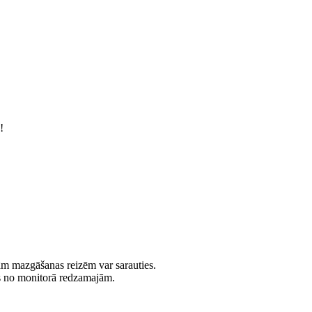
!
jām mazgāšanas reizēm var sarauties.
es no monitorā redzamajām.