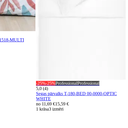
0-1518-MULTI
-25%
-25%
Professional
Professional
5,0 (4)
Segas pārvalks T-180-BED 00-0000-OPTIC
WHITE
no
11,69 €
15,59 €
1 krāsa
3 izmēri