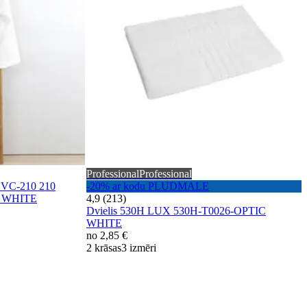
Professional
Professional
VC-210 210
-20% ar kodu PLUDMALE
 WHITE
4,9 (213)
Dvielis 530H LUX 530H-T0026-OPTIC
WHITE
no
2,85 €
2 krāsas
3 izmēri