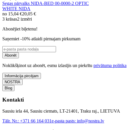
Segas pārvalks NIDA-BED 00-0000-2 OPTIC
WHITE NIDA
no
15,04 €
20,05 €
3 krāsas
2 izmēri
Abonējiet biļetenu!
Saņemiet -10% atlaidi pirmajam pirkumam
Abonēt
Noklikšķinot uz abonēt, esmu izlasījis un piekrītu
privātuma politika
Informācija pircējam
NOSTRA
Blog
Kontakti
Sausiu iela 44, Sausiu ciemats, LT-21401, Traku raj., LIETUVA
Tālr. Nr.:
+371 66 164 031
e-pasta pasts:
info@nostra.lv