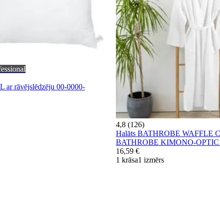
fessional
 ar rāvējslēdzēju 00-0000-
4,8 (126)
Halāts BATHROBE WAFFLE C
BATHROBE KIMONO-OPTIC
16,59 €
1 krāsa
1 izmērs