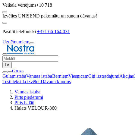
Veikala vērtējums
+10 718
Izvēlies UNISEND pakomātu un saņem dāvanas!
Pasūtīt telefoniski
+371 66 164 031
Uzņēmumiem
LV
Grozs
Guļamistaba
Vannas istaba
Bērniem
Viesnīcām
Citi izstrādājumi
Akcijas
Testi tekstila izvēlei
Dāvanu kupons
Vannas istaba
Pirts piederumi
Pirts halāti
Halāts VELOUR-360