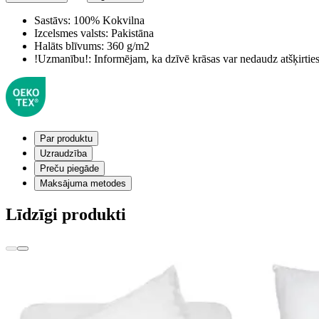
Sastāvs:
100% Kokvilna
Izcelsmes valsts:
Pakistāna
Halāts blīvums:
360 g/m2
!Uzmanību!:
Informējam, ka dzīvē krāsas var nedaudz atšķirti
Par produktu
Uzraudzība
Preču piegāde
Maksājuma metodes
Līdzīgi produkti