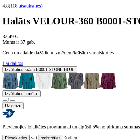
4,8
(118 atsauksmes)
Halāts VELOUR-360 B0001-S
32,49 €
Mums ir 37 gab.
Cena un atlaide dažādiem izmēriem/krāsām var atšķirties
Lai dalītos
Izvēlieties krāsu:
B0001-STONE BLUE
Izvēlieties izmēru:
1
Uz grozu
Pievienojies lojalitātes programmai un atgūsti 5% no pirkuma summas
vai
šodien!
Piesakieties
reģistrēties