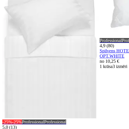
Professional
Pro
4,9 (80)
Spilvens HOTEL
OPT.WHITE
no
10,25 €
1 krāsa
3 izmēri
-25%
-25%
Professional
Professional
5,0 (13)