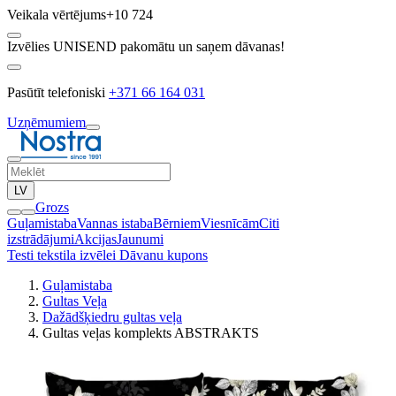
Veikala vērtējums
+10 724
Izvēlies UNISEND pakomātu un saņem dāvanas!
Pasūtīt telefoniski
+371 66 164 031
Uzņēmumiem
LV
Grozs
Guļamistaba
Vannas istaba
Bērniem
Viesnīcām
Citi
izstrādājumi
Akcijas
Jaunumi
Testi tekstila izvēlei
Dāvanu kupons
Guļamistaba
Gultas Veļa
Dažādšķiedru gultas veļa
Gultas veļas komplekts ABSTRAKTS