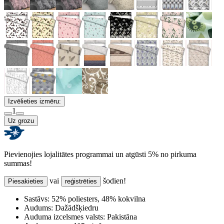
Izvēlieties izmēru:
1
Uz grozu
Pievienojies lojalitātes programmai un atgūsti 5% no pirkuma
summas!
vai
šodien!
Piesakieties
reģistrēties
Sastāvs:
52% poliesters, 48% kokvilna
Audums:
Dažādšķiedru
Auduma izcelsmes valsts:
Pakistāna