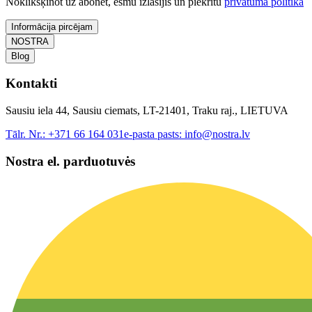
Noklikšķinot uz abonēt, esmu izlasījis un piekrītu
privātuma politika
Informācija pircējam
NOSTRA
Blog
Kontakti
Sausiu iela 44, Sausiu ciemats, LT-21401, Traku raj., LIETUVA
Tālr. Nr.:
+371 66 164 031
e-pasta pasts:
info@nostra.lv
Nostra el. parduotuvės