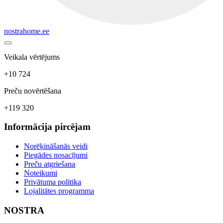
nostrahome.ee
Veikala vērtējums
+10 724
Preču novērtēšana
+119 320
Informācija pircējam
Norēķināšanās veidi
Piegādes nosacījumi
Preču atgriešana
Noteikumi
Privātuma politika
Lojalitātes programma
NOSTRA