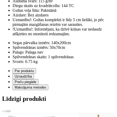
Auduma svars:
115 g/m²
Diegu skaits uz kvadrātcollu:
144 TC
Gultas veļa šūta:
Pakistānā
Aizdare:
Bez aizdares
Uzmanību!:
Gultas komplekti ir līdz 5 cm lielāki, jo pēc
pirmajām mazgāšanas reizēm var sarauties.
!Uzmanību!:
Informējam, ka dzīvē krāsas var nedaudz
atšķirties no monitorā redzamajām.
Segas pārvalka izmērs:
140x200cm
Spilvendrānas izmērs:
50x70cm
Palags:
Palaga nav
Spilvendrānas skaits:
1 spilvendrānas
Svoris:
0.75 kg
Par produktu
Uzraudzība
Preču piegāde
Maksājuma metodes
Līdzīgi produkti