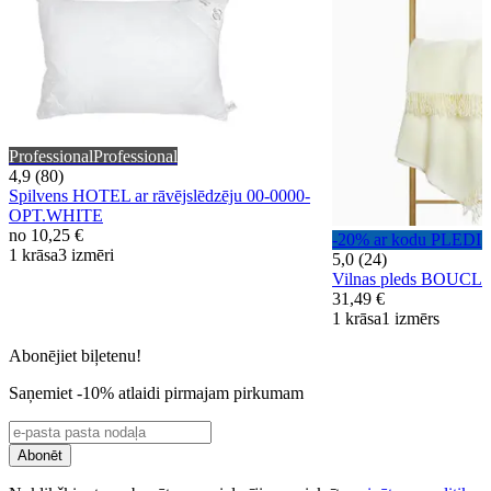
Professional
Professional
4,9 (80)
Spilvens HOTEL ar rāvējslēdzēju 00-0000-
OPT.WHITE
no
10,25 €
-20% ar kodu PLEDI
1 krāsa
3 izmēri
5,0 (24)
Vilnas pleds BOUCL
31,49 €
1 krāsa
1 izmērs
Abonējiet biļetenu!
Saņemiet -10% atlaidi pirmajam pirkumam
Abonēt