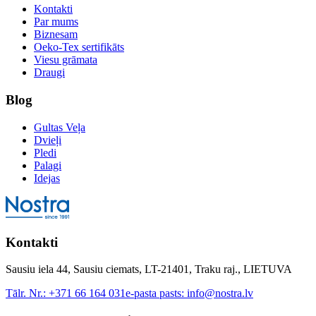
Kontakti
Par mums
Biznesam
Oeko-Tex sertifikāts
Viesu grāmata
Draugi
Blog
Gultas Veļa
Dvieļi
Pledi
Palagi
Idejas
Kontakti
Sausiu iela 44, Sausiu ciemats, LT-21401, Traku raj., LIETUVA
Tālr. Nr.:
+371 66 164 031
e-pasta pasts:
info@nostra.lv