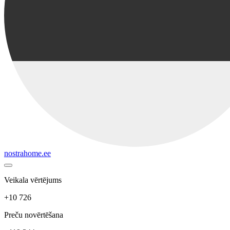
nostrahome.ee
Veikala vērtējums
+10 726
Preču novērtēšana