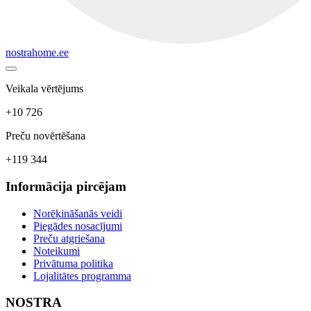
nostrahome.ee
Veikala vērtējums
+10 726
Preču novērtēšana
+119 344
Informācija pircējam
Norēķināšanās veidi
Piegādes nosacījumi
Preču atgriešana
Noteikumi
Privātuma politika
Lojalitātes programma
NOSTRA