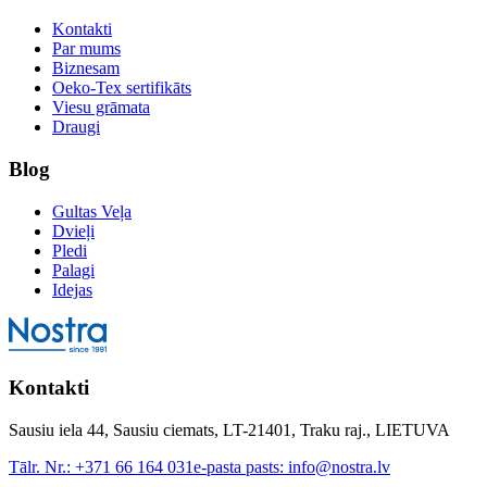
Kontakti
Par mums
Biznesam
Oeko-Tex sertifikāts
Viesu grāmata
Draugi
Blog
Gultas Veļa
Dvieļi
Pledi
Palagi
Idejas
Kontakti
Sausiu iela 44, Sausiu ciemats, LT-21401, Traku raj., LIETUVA
Tālr. Nr.:
+371 66 164 031
e-pasta pasts:
info@nostra.lv