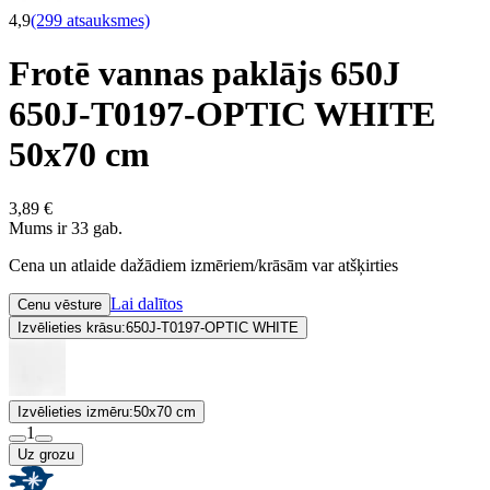
4,9
(299 atsauksmes)
Frotē vannas paklājs 650J
650J-T0197-OPTIC WHITE
50x70 cm
3,89 €
Mums ir 33 gab.
Cena un atlaide dažādiem izmēriem/krāsām var atšķirties
Lai dalītos
Cenu vēsture
Izvēlieties krāsu:
650J-T0197-OPTIC WHITE
Izvēlieties izmēru:
50x70 cm
1
Uz grozu