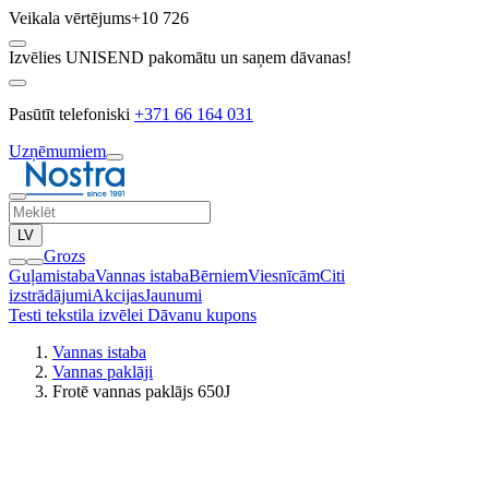
Veikala vērtējums
+10 726
Izvēlies UNISEND pakomātu un saņem dāvanas!
Pasūtīt telefoniski
+371 66 164 031
Uzņēmumiem
LV
Grozs
Guļamistaba
Vannas istaba
Bērniem
Viesnīcām
Citi
izstrādājumi
Akcijas
Jaunumi
Testi tekstila izvēlei
Dāvanu kupons
Vannas istaba
Vannas paklāji
Frotē vannas paklājs 650J