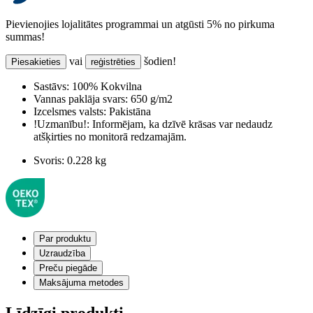
Pievienojies lojalitātes programmai un atgūsti 5% no pirkuma
summas!
vai
šodien!
Piesakieties
reģistrēties
Sastāvs:
100% Kokvilna
Vannas paklāja svars:
650 g/m2
Izcelsmes valsts:
Pakistāna
!Uzmanību!:
Informējam, ka dzīvē krāsas var nedaudz
atšķirties no monitorā redzamajām.
Svoris:
0.228 kg
Par produktu
Uzraudzība
Preču piegāde
Maksājuma metodes
Līdzīgi produkti