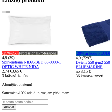
-25%
-25%
Professional
Professional
-20% ar kodu PLUD
4,9 (39)
4,9 (7297)
Spilvendrāna NIDA-BED 00-0000-1
Dvielis 550 g/m2 550
OPTIC WHITE NIDA
BLUEMARINE
2,74 €
3,65 €
no
3,15 €
3 krāsas
1 izmērs
36 krāsas
4 izmēri
Abonējiet biļetenu!
Saņemiet -10% atlaidi pirmajam pirkumam
Abonēt