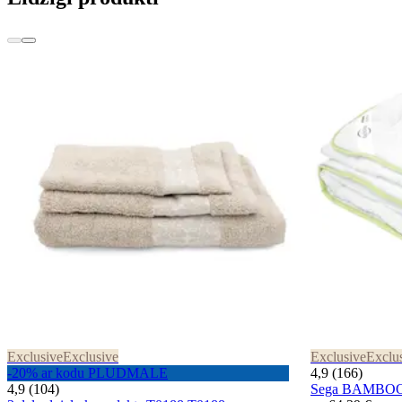
Exclusive
Exclusive
Exclusive
Exclu
-20% ar kodu PLUDMALE
4,9 (166)
4,9 (104)
Sega BAMBOO