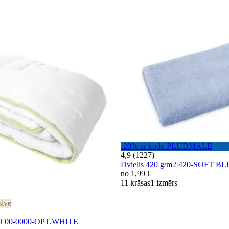
-20% ar kodu PLUDMALE
4,9 (1227)
Dvielis 420 g/m2 420-SOFT B
no
1,99 €
11 krāsas
1 izmērs
sive
 00-0000-OPT.WHITE