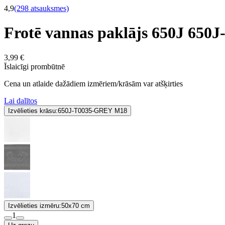
4,9
(298 atsauksmes)
Frotē vannas paklājs 650J 65
3,99 €
Īslaicīgi prombūtnē
Cena un atlaide dažādiem izmēriem/krāsām var atšķirties
Lai dalītos
Izvēlieties krāsu:
650J-T0035-GREY M18
Izvēlieties izmēru:
50x70 cm
1