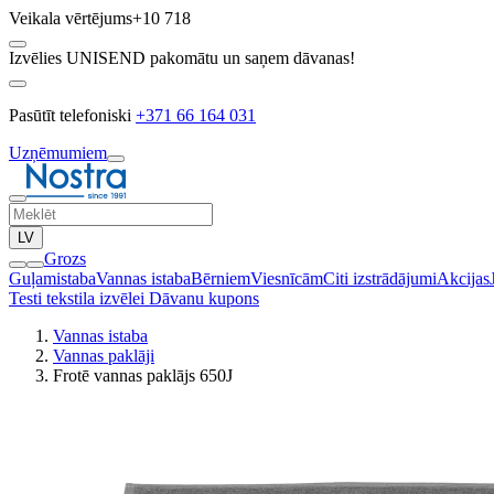
Veikala vērtējums
+10 718
Izvēlies UNISEND pakomātu un saņem dāvanas!
Pasūtīt telefoniski
+371 66 164 031
Uzņēmumiem
LV
Grozs
Guļamistaba
Vannas istaba
Bērniem
Viesnīcām
Citi izstrādājumi
Akcijas
Testi tekstila izvēlei
Dāvanu kupons
Vannas istaba
Vannas paklāji
Frotē vannas paklājs 650J