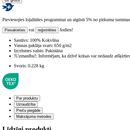
Uz grozu
Pievienojies lojalitātes programmai un atgūsti 5% no pirkuma summas
vai
šodien!
Piesakieties
reģistrēties
Sastāvs:
100% Kokvilna
Vannas paklāja svars:
650 g/m2
Izcelsmes valsts:
Pakistāna
!Uzmanību!:
Informējam, ka dzīvē krāsas var nedaudz atšķirti
Svoris:
0.228 kg
Par produktu
Uzraudzība
Preču piegāde
Maksājuma metodes
Līdzīgi produkti